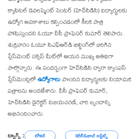
క్యాపిటల్ డెవలప్మెంట్ సెంటర్ (హెచ్‌సిడిసి) విద్యార్థులకు
ఉద్యోగ అవకాశాలు కల్పించడంలో కీలక పాత్ర
పోషిస్తుందని ఓయూ వీసీ ప్రొఫెసర్ కుమార్ తెలిపారు.
శుక్రవారం ఓయూ సిఎఫ్‌ఆర్‌డి బిల్డింగ్‌లో జరిగిన
ప్లేస్‌మెంట్ సక్సెస్ మీట్‌లో ఆయన ముఖ్య అతిథిగా
పాల్గొన్నారు. ఈ సందర్భంగా హెచ్‌సిడిసి ద్వారా క్యాంపస్
ప్లేస్‌మెంట్లలో
ఉద్యోగాలు
పొందిన విద్యార్థులకు నియామక
పత్రాలను అందజేశారు. వీసీ ప్రొఫెసర్ కుమార్,
హెచ్‌సిడిసి డైరెక్టర్ విజయచరణ్, వారి బృందాన్ని
అభినందించారు.
ట్యాగ్స్ :
లోకల్
కెరీర్‌&జాబ్ అప్డేట్స్