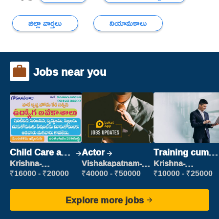
జిల్లా వార్తలు
నియామకాలు
Jobs near you
Child Care and
Actor
Training cum
Patient care
Placement
Krishna-
Vishakapatnam-
Krishna-
vijayawada
new
vijayawada
₹16000 - ₹20000
₹40000 - ₹50000
₹10000 - ₹25000
Explore more jobs