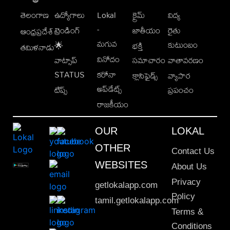
తెలంగాణ
ఉద్యోగాలు
Lokal
క్రైమ్
విద్య
-
ట్రెండింగ్
జాతీయం
రైతు
ఆంధ్రప్రదేశ్
మగువ
కుటుంబం
🌟
భక్తి
తమిళనాడు
వినోదం
వాట్సాప్
సమాచారం
వాతావరణం
STATUS
కరోనా
క్లాసిఫైడ్స్
వ్యాపార
అప్‌డేట్స్
టిప్స్
ప్రపంచం
రాజకీయం
OUR
LOKAL
OTHER
Contact Us
WEBSITES
About Us
Privacy
getlokalapp.com
Policy
tamil.getlokalapp.com
Terms &
Conditions