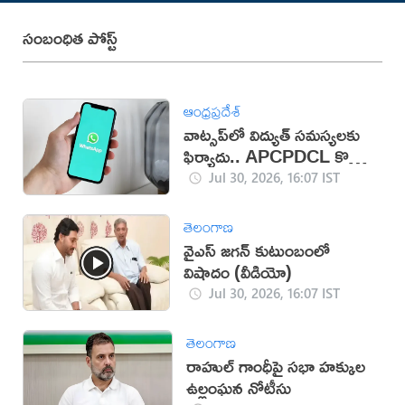
సంబంధిత పోస్ట్
ఆంధ్రప్రదేశ్
వాట్సప్‌లో విద్యుత్ సమస్యలకు
ఫిర్యాదు.. APCPDCL కొత్త
సేవలు
Jul 30, 2026, 16:07 IST
తెలంగాణ
వైఎస్ జగన్ కుటుంబంలో
విషాదం (వీడియో)
Jul 30, 2026, 16:07 IST
తెలంగాణ
రాహుల్ గాంధీపై సభా హక్కుల
ఉల్లంఘన నోటీసు