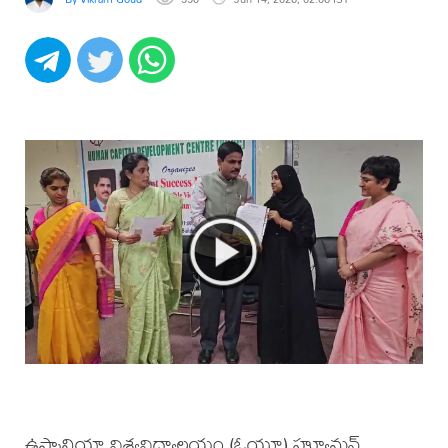
ఉస్మానియా విశ్వవిద్యాలయం (ఓయూ) హ్యూమన్