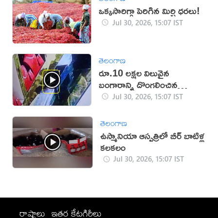
ఒక్కసారిగ్గా పెరిగిన మిర్చి ధరలు!
Jul 30, 2026, 15:07 IST
తెలంగాణ
రూ.10 లక్షల విలువైన
బంగారాన్ని దొంగలించిన
‘ఎలుక’ (వీడియో)
Jul 30, 2026, 15:07 IST
తెలంగాణ
ఉస్మానియా ఆస్పత్రిలో బీర్ బాటిళ్ల
కలకలం
Jul 30, 2026, 15:07 IST
రాష్ట్రాలు
ఇతర కేటగిరీలు