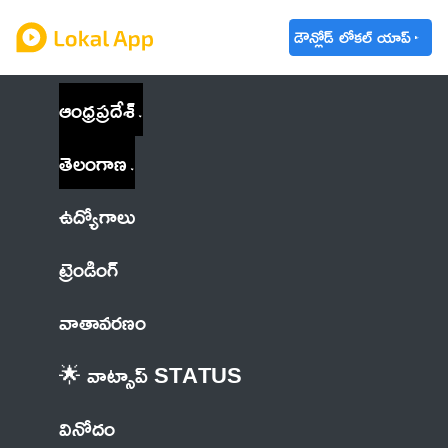
డౌన్లోడ్ లోకల్ యాప్
ఆంధ్రప్రదేశ్
తెలంగాణ
ఉద్యోగాలు
ట్రెండింగ్
వాతావరణం
🌟 వాట్సాప్ STATUS
వినోదం