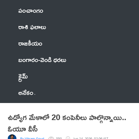
పంచాంగం
రాశి ఫలాలు
రాజకీయం
బంగారం-వెండి ధరలు
క్రైమ్
అనేకం
ఉద్యోగ మేళాలో 20 కంపెనీలు పాల్గొన్నాయి..
ఓయూ వీసీ
By Vikram Goud
550
Jun 14, 2026, 02:06 IST