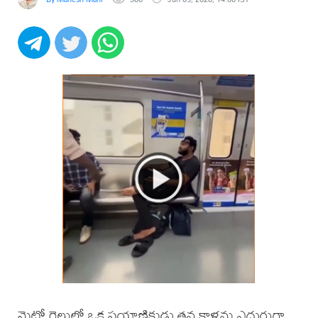
మెట్రో రైలులో ఒక ప్రయాణికుడు తన కాళ్లను ఎదురుగా