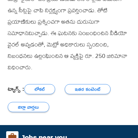
ఉన్న సీట్లపై చాపి నిర్లక్ష్యంగా ప్రవర్తించాడు. తోటి
ప్రయాణికులు ప్రశ్నించగా అతను దురుసుగా
సమాధానమిచ్చాడు. ఈ ఘటనకు సంబంధించిన వీడియో
వైరల్ అవ్వడంతో, మెట్రో అధికారులు స్పందించి,
నిబంధనలు ఉల్లంఘించిన ఆ వ్యక్తిపై రూ. 250 జరిమానా
విధించారు.
ట్యాగ్స్ :
లోకల్
ఇతర కంటెంట్
జిల్లా వార్తలు
Jobs near you