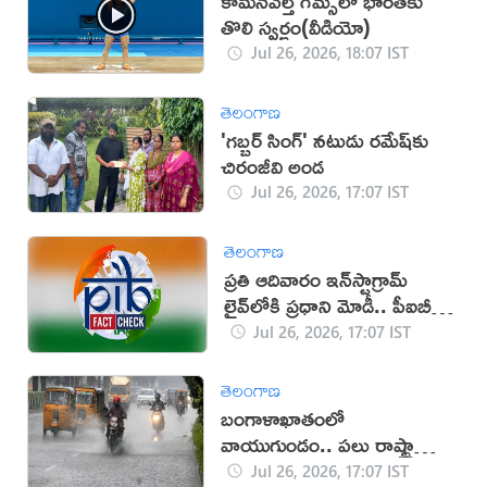
కామన్‌వెల్త్ గేమ్స్‌లో భారత్‌కు
తొలి స్వర్ణం(వీడియో)
Jul 26, 2026, 18:07 IST
తెలంగాణ
'గబ్బర్ సింగ్' నటుడు రమేష్‌కు
చిరంజీవి అండ
Jul 26, 2026, 17:07 IST
తెలంగాణ
ప్రతి ఆదివారం ఇన్‌స్టాగ్రామ్
లైవ్‌లోకి ప్రధాని మోడీ.. పీఐబీ
క్లారిటీ ఇదే!
Jul 26, 2026, 17:07 IST
తెలంగాణ
బంగాళాఖాతంలో
వాయుగుండం.. పలు రాష్ట్రాల్లో
తీవ్ర వర్ష హెచ్చరికలు జారీ!
Jul 26, 2026, 17:07 IST