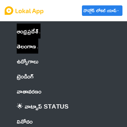
డౌన్లోడ్ లోకల్ యాప్
ఆంధ్రప్రదేశ్
తెలంగాణ
ఉద్యోగాలు
ట్రెండింగ్
వాతావరణం
🌟 వాట్సాప్ STATUS
వినోదం