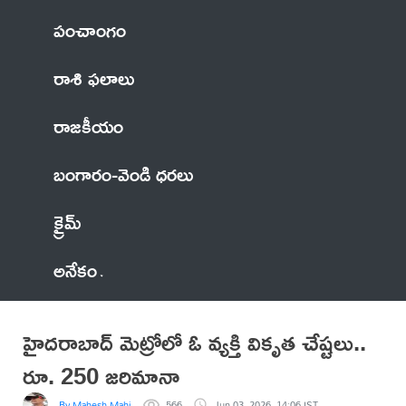
పంచాంగం
రాశి ఫలాలు
రాజకీయం
బంగారం-వెండి ధరలు
క్రైమ్
అనేకం
హైదరాబాద్ మెట్రోలో ఓ వ్యక్తి వికృత చేష్టలు..
రూ. 250 జరిమానా
By Mahesh Mahi
566
Jun 03, 2026, 14:06 IST