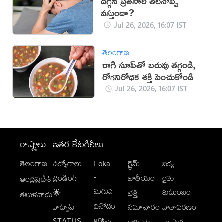
ద‌గ్గిన ప్ర‌తిసారి త‌ల‌నొప్పి
వ‌స్తుందా?
Jul 26, 2026, 16:07 IST
తెలంగాణ
రాగి సూప్‌తో బరువు తగ్గండి,
రోగనిరోధక శక్తి పెంచుకోండి
Jul 26, 2026, 16:07 IST
రాష్ట్రాలు
ఇతర కేటగిరీలు
తెలంగాణ
ఉద్యోగాలు
Lokal
క్రైమ్
విద్య
-
ట్రెండింగ్
జాతీయం
రైతు
ఆంధ్రప్రదేశ్
మగువ
కుటుంబం
🌟
భక్తి
తమిళనాడు
వినోదం
వాట్సాప్
సమాచారం
వాతావరణం
STATUS
కరోనా
క్లాసిఫైడ్స్
వ్యాపార