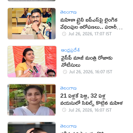
తెలంగాణ
మహిళా ట్రైనీ ఐపీఎస్‌పై లైంగిక
వేధింపుల ఆరోపణలు.. పరారీలో
ఉదయ్!
Jul 26, 2026, 17:07 IST
ఆంధ్రప్రదేశ్
వైసీపీ మాజీ మంత్రి రోజాకు
నోటీసులు
Jul 26, 2026, 16:07 IST
తెలంగాణ
21 ఏళ్లకే పెళ్లి, 32 ఏళ్ల
వయసులో సివిల్స్ కొట్టిన మహిళ
Jul 26, 2026, 16:07 IST
తెలంగాణ