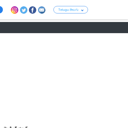
Telugu తెలుగు
ు
రాజకీయం
బంగారం-వెండి ధరలు
క్రైమ్
వ్యాపార ప్రపంచం
టాలీవుడ్ న్య