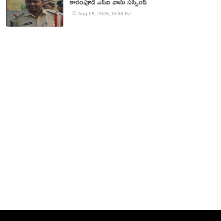
కారంపూడి ఎస్ఐ వాసు స‌స్పెండ్‌
Aug 05, 2026, 10:08 IST