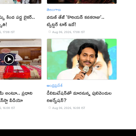
తెలంగాణ
 కింద పడ్డ బైకర్..
వరుణ్ తేజ్ 'కొరియన్ కనకరాజు'..
ృతి!
ట్విట్టర్ టాక్ ఇదే!
, 17:08 IST
Aug 06, 2026, 17:08 IST
ఆంధ్రప్రదేశ్
్ మీ అంటూ.. ప్రధాని
డీలిమిటేషన్‌తో మారనున్న పులివెందుల
‌స్టా వీడియో
రిజర్వేషన్?
, 16:08 IST
Aug 06, 2026, 16:08 IST