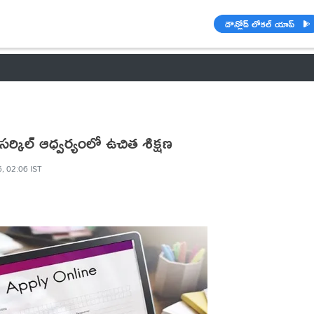
డౌన్లోడ్ లోకల్ యాప్
వాతావరణం
🌟 వాట్సాప్ STATUS
వినోదం
పంచాంగం
రాశి ఫలాల
డీసర్కిల్‌ ఆధ్వర్యంలో ఉచిత శిక్షణ
, 02:06 IST