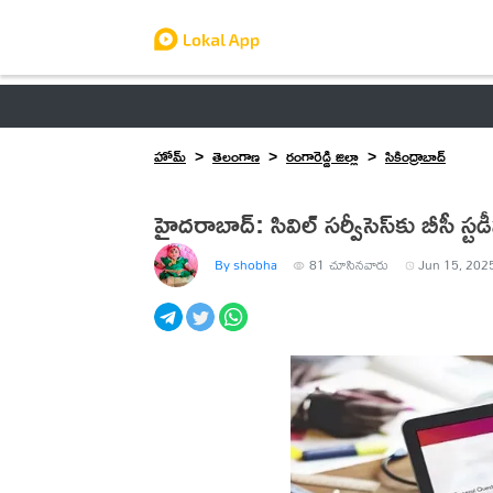
ఆంధ్రప్రదేశ్
తెలంగాణ
ఉద్యోగాలు
ట్రెండింగ్
హోమ్
తెలంగాణ
రంగారెడ్డి జిల్లా
సికింద్రాబాద్
హైదరాబాద్: సివిల్‌ సర్వీసెస్‌‌కు బీసీ స్ట
By shobha
81
చూసినవారు
Jun 15, 2025