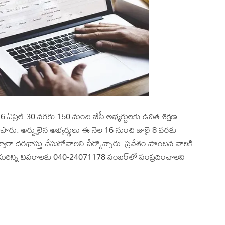
026 ఏప్రిల్‌ 30 వరకు 150 మంది బీసీ అభ్యర్థులకు ఉచిత శిక్షణ
రెడ్డి తెలిపారు. అర్హులైన అభ్యర్థులు ఈ నెల 16 నుంచి జులై 8 వరకు
 ద్వారా దరఖాస్తు చేసుకోవాలని పేర్కొన్నారు. ప్రవేశం పొందిన వారికి
రు. మరిన్ని వివరాలకు 040-24071178 నంబర్‌లో సంప్రదించాలని