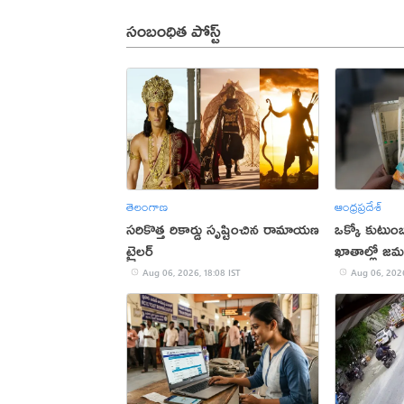
సంబంధిత పోస్ట్
తెలంగాణ
ఆంధ్రప్రదేశ్
సరికొత్త రికార్డు సృష్టించిన రామాయణ
ఒక్కో కుటుంబ
ట్రైలర్‌
ఖాతాల్లో జ‌
ప్ర‌భుత్వం..!
Aug 06, 2026, 18:08 IST
Aug 06, 2026