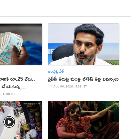
ఆంధ్రప్రదేశ్
ానికి రూ.25 వేలు..
వైసీపీ తీరుపై మంత్రి లోకేష్ తీవ్ర విమర్శలు
మ చేయ‌నున్న
Aug 06, 2026, 17:08 IST
, 17:08 IST