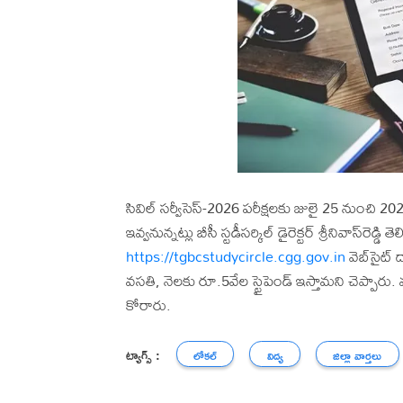
సివిల్‌ సర్వీసెస్‌-2026 పరీక్షలకు జులై 25 నుంచి 2
ఇవ్వనున్నట్లు బీసీ స్టడీసర్కిల్‌ డైరెక్టర్‌ శ్రీనివాస్‌
https://tgbcstudycircle.cgg.gov.in
వెబ్‌సైట్‌
వసతి, నెలకు రూ.5వేల స్టైపెండ్‌ ఇస్తామని చెప్పా
కోరారు.
ట్యాగ్స్ :
లోకల్
విద్య
జిల్లా వార్తలు