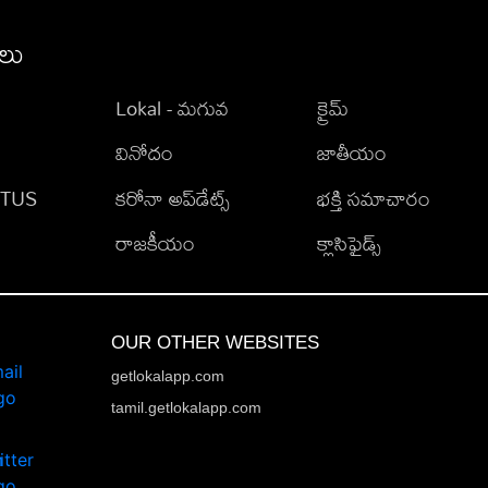
ీలు
Lokal - మగువ
క్రైమ్
వినోదం
జాతీయం
TATUS
కరోనా అప్‌డేట్స్
భక్తి సమాచారం
రాజకీయం
క్లాసిఫైడ్స్
OUR OTHER WEBSITES
getlokalapp.com
tamil.getlokalapp.com