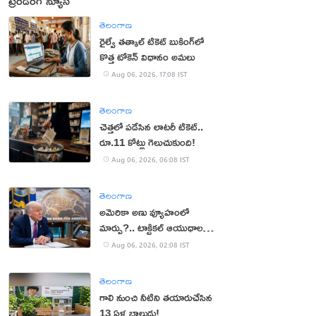
ట్రెండింగ్ న్యూస్
తెలంగాణ
రైల్వే తత్కాల్ టికెట్ బుకింగ్‌లో
కొత్త టోకెన్ విధానం అమలు
Aug 06, 2026, 17:08 IST
తెలంగాణ
చెత్తలో పడేసిన లాటరీ టికెట్..
రూ.11 కోట్లు గెలుచుకుంది!
Aug 06, 2026, 06:08 IST
తెలంగాణ
అమెరికా అణు వ్యూహంలో
మార్పు?.. టాక్టికల్ ఆయుధాలకు
ప్రాధాన్యం!
Aug 06, 2026, 02:08 IST
తెలంగాణ
గాలి నుంచి నీటిని తయారుచేసిన
13 ఏళ్ల బాలుడు!