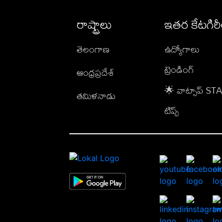
రాష్ట్రాలు
ఇతర కేటగిర
తెలంగాణ
ఉద్యోగాలు
ట్రెండింగ్
ఆంధ్రప్రదేశ్
🌟 వాట్సాప్ S
తమిళనాడు
టిప్స్