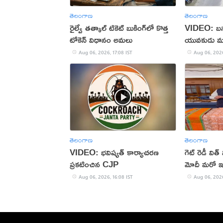
తెలంగాణ
తెలంగాణ
రైల్వే తత్కాల్ టికెట్ బుకింగ్‌లో కొత్త
VIDEO: బస్సు
టోకెన్ విధానం అమలు
యువకుడు మ
Aug 06, 2026, 17:08 IST
Aug 06, 2026
తెలంగాణ
తెలంగాణ
VIDEO: భవిష్యత్ కార్యాచరణ
గెట్ రెడీ విత
ప్రకటించిన CJP
మోదీ మరో ఇన్
Aug 06, 2026, 16:08 IST
Aug 06, 2026