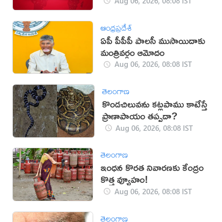
Aug 06, 2026, 08:08 IST
ఆంధ్రప్రదేశ్
ఏపీ పీపీపీ పాలసీ ముసాయిదాకు
మంత్రివర్గం ఆమోదం
Aug 06, 2026, 08:08 IST
తెలంగాణ
కొండచిలువను కట్లపాము కాటేస్తే
ప్రాణాపాయం తప్పదా?
Aug 06, 2026, 08:08 IST
తెలంగాణ
ఇంధన కొరత నివారణకు కేంద్రం
కొత్త వ్యూహం!
Aug 06, 2026, 08:08 IST
తెలంగాణ