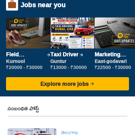
Jobs near you
Field
Taxi Driver
Marketing
Marketing
Executive
Kurnool
Guntur
East-godavari
Executive
₹20000 - ₹30000
₹13000 - ₹30000
₹22500 - ₹30000
Explore more jobs
సంబంధిత పోస్ట్
తెలంగాణ