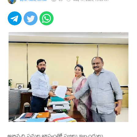
అభివృద్ధి పనుల జాప్యంతో ప్రజలు ఇబ్బందులు