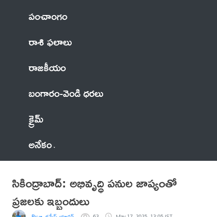
పంచాంగం
రాశి ఫలాలు
రాజకీయం
బంగారం-వెండి ధరలు
క్రైమ్
అనేకం
సికింద్రాబాద్: అభివృద్ధి పనుల జాప్యంతో
ప్రజలకు ఇబ్బందులు
By బి. రమేష్ యాదవ్
63
May 17, 2025, 13:05 IST