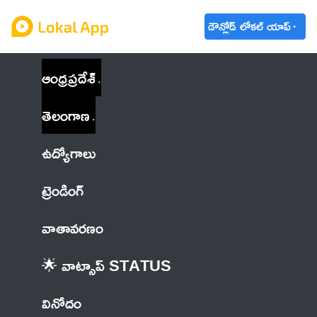
డౌన్లోడ్ లోకల్ యాప్
ఆంధ్రప్రదేశ్
తెలంగాణ
ఉద్యోగాలు
ట్రెండింగ్
వాతావరణం
🌟 వాట్సాప్ STATUS
వినోదం