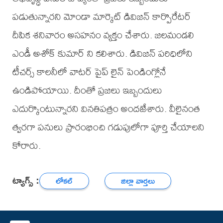
పడుతున్నారని మోండా మార్కెట్ డివిజన్ కార్పొరేటర్
దీపిక శనివారం అసహనం వ్యక్తం చేశారు. జలమండలి
ఎండీ అశోక్ కుమార్ ని కలిశారు. డివిజన్ పరిధిలోని
టీచర్స్ కాలనీలో వాటర్ పైప్ లైన్ పెండింగ్లోనే
ఉండిపోయాయి. దీంతో ప్రజలు ఇబ్బందులు
ఎదుర్కొంటున్నారని వినతిపత్రం అందజేశారు. వీలైనంత
త్వరగా పనులు ప్రారంభించి గడుపులోగా పూర్తి చేయాలని
కోరారు.
ట్యాగ్స్ :
లోకల్
జిల్లా వార్తలు