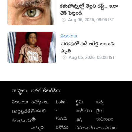
కనుబొమ్మల్లో తెల్లని డస్ట్.. ఇలా
చెక్ పెట్టండి
Aug 06, 2026, 08:08 IST
తెలంగాణ
చెరువులో పడి ఆరేళ్ల బాలుడు
మృతి
Aug 06, 2026, 08:08 IST
రాష్ట్రాలు
ఇతర కేటగిరీలు
తెలంగాణ
ఉద్యోగాలు
Lokal
క్రైమ్
విద్య
-
ట్రెండింగ్
జాతీయం
రైతు
ఆంధ్రప్రదేశ్
మగువ
కుటుంబం
🌟
భక్తి
తమిళనాడు
వినోదం
వాట్సాప్
సమాచారం
వాతావరణం