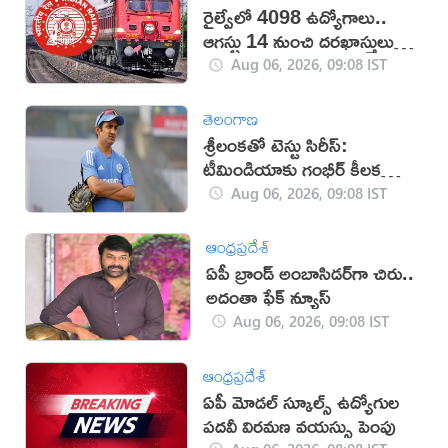
రైల్వేలో 4098 ఉద్యోగాలు..
ఆగస్టు 14 నుంచి దరఖాస్తులు
స్టార్ట్
Aug 06, 2026, 09:08 IST
తెలంగాణ
శ్రీలంకతో టెస్టు సిరీస్:
టీమిండియాకు గంభీర్ కీలక
సూచనలు
Aug 06, 2026, 09:08 IST
ఆంధ్రప్రదేశ్
ఏపీ బ్రాండ్‌ అంబాసిడర్‌గా చిరు..
అదంతా ఫేక్‌ న్యూస్‌
Aug 06, 2026, 09:08 IST
ఆంధ్రప్రదేశ్
ఏపీ మోడల్ స్కూల్స్ ఉద్యోగుల
పదవీ విరమణ వయస్సు పెంపు