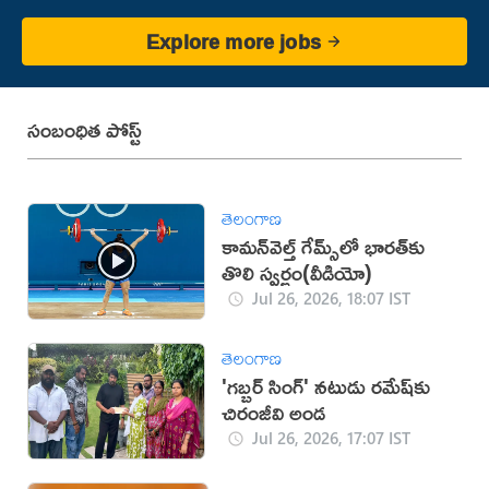
Explore more jobs
సంబంధిత పోస్ట్
తెలంగాణ
కామన్‌వెల్త్ గేమ్స్‌లో భారత్‌కు
తొలి స్వర్ణం(వీడియో)
Jul 26, 2026, 18:07 IST
తెలంగాణ
'గబ్బర్ సింగ్' నటుడు రమేష్‌కు
చిరంజీవి అండ
Jul 26, 2026, 17:07 IST