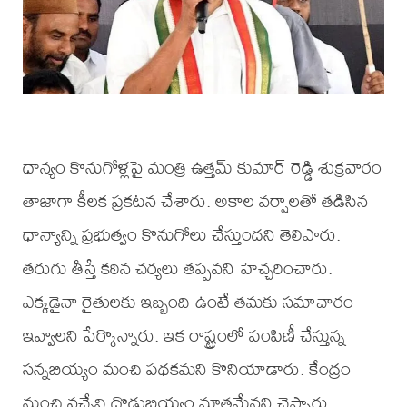
ధాన్యం కొనుగోళ్లపై మంత్రి ఉత్తమ్ కుమార్ రెడ్డి శుక్రవారం
తాజాగా కీలక ప్రకటన చేశారు. అకాల వర్షాలతో తడిసిన
ధాన్యాన్ని ప్రభుత్వం కొనుగోలు చేస్తుందని తెలిపారు.
తరుగు తీస్తే కఠిన చర్యలు తప్పవని హెచ్చరించారు.
ఎక్కడైనా రైతులకు ఇబ్బంది ఉంటే తమకు సమాచారం
ఇవ్వాలని పేర్కొన్నారు. ఇక రాష్ట్రంలో పంపిణీ చేస్తున్న
సన్నబియ్యం మంచి పథకమని కొనియాడారు. కేంద్రం
నుంచి వచ్చేవి దొడ్డుబియ్యం మాత్రమేనని చెప్పారు.