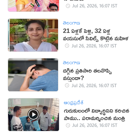
Jul 26, 2026, 16:07 IST
తెలంగాణ
21 ఏళ్లకే పెళ్లి, 32 ఏళ్ల
వయసులో సివిల్స్ కొట్టిన మహిళ
Jul 26, 2026, 16:07 IST
తెలంగాణ
ద‌గ్గిన ప్ర‌తిసారి త‌ల‌నొప్పి
వ‌స్తుందా?
Jul 26, 2026, 16:07 IST
ఆంధ్రప్రదేశ్
గురుకులంలో విద్యార్థినిని కరిచిన
పాము.. పరామర్శించిన మంత్రి
Jul 26, 2026, 16:07 IST