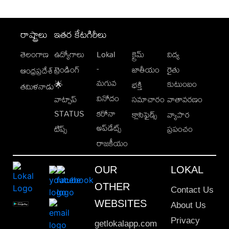
రాష్ట్రాలు
ఇతర కేటగిరీలు
తెలంగాణ
ఉద్యోగాలు
Lokal
క్రైమ్
విద్య
-
ట్రెండింగ్
జాతీయం
రైతు
ఆంధ్రప్రదేశ్
మగువ
కుటుంబం
🌟
భక్తి
తమిళనాడు
వినోదం
వాట్సాప్
సమాచారం
వాతావరణం
STATUS
కరోనా
క్లాసిఫైడ్స్
వ్యాపార
అప్‌డేట్స్
టిప్స్
ప్రపంచం
రాజకీయం
OUR
LOKAL
OTHER
Contact Us
WEBSITES
About Us
Privacy
getlokalapp.com