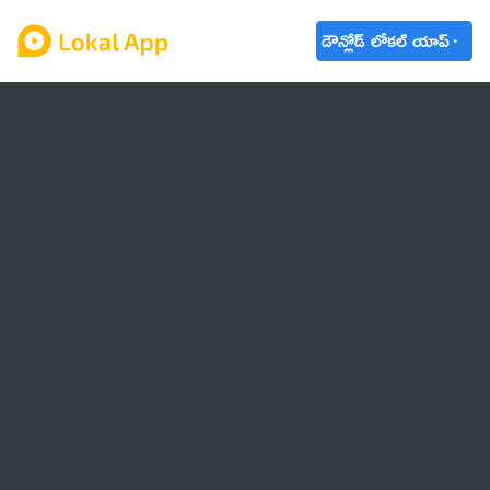
డౌన్లోడ్ లోకల్ యాప్
ఆంధ్రప్రదేశ్
తెలంగాణ
ఉద్యోగాలు
ట్రెండింగ్
వాతావరణం
🌟 వాట్సాప్ STATUS
వినోదం