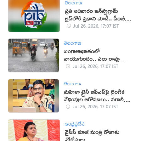
తెలంగాణ
ప్రతి ఆదివారం ఇన్‌స్టాగ్రామ్
లైవ్‌లోకి ప్రధాని మోడీ.. పీఐబీ
క్లారిటీ ఇదే!
Jul 26, 2026, 17:07 IST
తెలంగాణ
బంగాళాఖాతంలో
వాయుగుండం.. పలు రాష్ట్రాల్లో
తీవ్ర వర్ష హెచ్చరికలు జారీ!
Jul 26, 2026, 17:07 IST
తెలంగాణ
మహిళా ట్రైనీ ఐపీఎస్‌పై లైంగిక
వేధింపుల ఆరోపణలు.. పరారీలో
ఉదయ్!
Jul 26, 2026, 17:07 IST
ఆంధ్రప్రదేశ్
వైసీపీ మాజీ మంత్రి రోజాకు
నోటీసులు