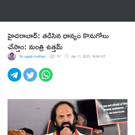
అనేకం
హైదరాబాద్: తడిసిన ధాన్యం కొనుగోలు
చేస్తాం: మంత్రి ఉత్తమ్
By uggidi madhavi
57
Apr 11, 2025, 16:04 IST