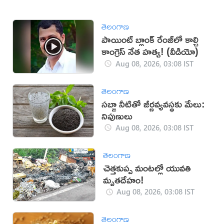
తెలంగాణ
పాయింట్ బ్లాంక్ రేంజ్‌లో కాల్చి
కాంగ్రెస్ నేత హత్య! (వీడియో)
Aug 08, 2026, 03:08 IST
తెలంగాణ
సబ్జా నీటితో జీర్ణవ్యవస్థకు మేలు:
నిపుణులు
Aug 08, 2026, 03:08 IST
తెలంగాణ
చెత్తకుప్ప మంటల్లో యువతి
మృతదేహం!
Aug 08, 2026, 03:08 IST
తెలంగాణ