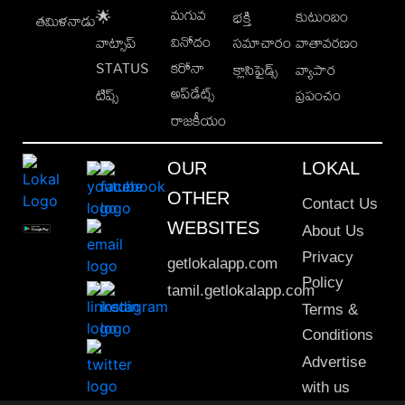
మగువ
కుటుంబం
🌟
భక్తి
తమిళనాడు
వినోదం
వాట్సాప్
సమాచారం
వాతావరణం
STATUS
కరోనా
క్లాసిఫైడ్స్
వ్యాపార
అప్‌డేట్స్
టిప్స్
ప్రపంచం
రాజకీయం
OUR
LOKAL
OTHER
Contact Us
WEBSITES
About Us
Privacy
getlokalapp.com
Policy
tamil.getlokalapp.com
Terms &
Conditions
Advertise
with us