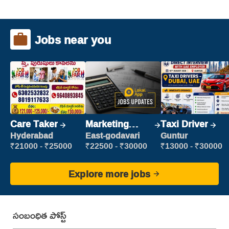
Jobs near you
Care Taker
Marketing
Taxi Driver
Executive
Hyderabad
East-godavari
Guntur
₹21000 - ₹25000
₹22500 - ₹30000
₹13000 - ₹30000
Explore more jobs
సంబంధిత పోస్ట్