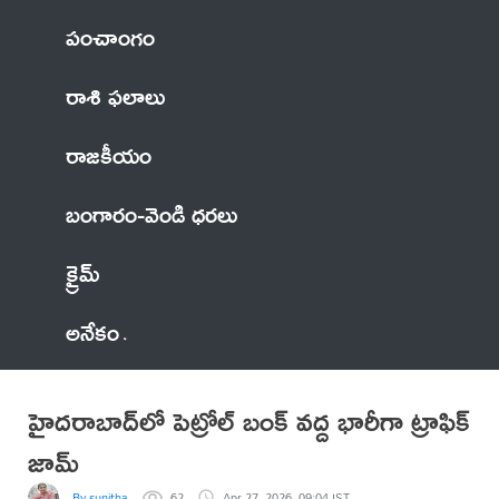
పంచాంగం
రాశి ఫలాలు
రాజకీయం
బంగారం-వెండి ధరలు
క్రైమ్
అనేకం
హైదరాబాద్‌లో పెట్రోల్ బంక్ వద్ద భారీగా ట్రాఫిక్
జామ్
By sunitha
62
Apr 27, 2026, 09:04 IST