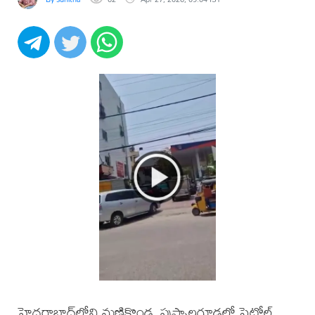
హైదరాబాద్‌లోని మణికొండ, పుప్పాలగూడలో పెట్రోల్