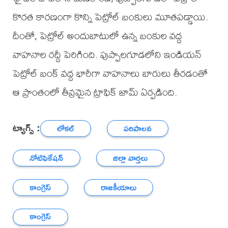
కొరత కారణంగా కొన్ని పెట్రోల్ బంకులు మూతపడ్డాయి.
దీంతో, పెట్రోల్ అందుబాటులో ఉన్న బంకుల వద్ద
వాహనాల రద్దీ పెరిగింది. పుప్పాలగూడలోని ఇండియన్
పెట్రోల్ బంక్ వద్ద భారీగా వాహనాలు బారులు తీరడంతో
ఆ ప్రాంతంలో తీవ్రమైన ట్రాఫిక్ జామ్ ఏర్పడింది.
ట్యాగ్స్ :
లోకల్
పరిపాలన
నోటిఫికేషన్
జిల్లా వార్తలు
కాంగ్రెస్
రాజకీయాలు
కాంగ్రెస్