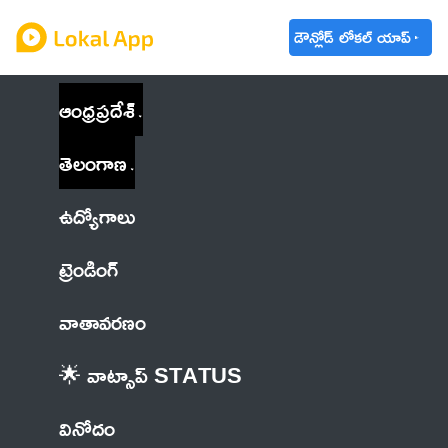
డౌన్లోడ్ లోకల్ యాప్
ఆంధ్రప్రదేశ్
తెలంగాణ
ఉద్యోగాలు
ట్రెండింగ్
వాతావరణం
🌟 వాట్సాప్ STATUS
వినోదం