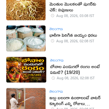
మెంతుల మొలకలతో షుగర్‌కు
చెక్: నిపుణులు
Aug 08, 2026, 03:08 IST
తెలంగాణ
భారీగా పెరిగిన బియ్యం ధరలు
Aug 08, 2026, 02:08 IST
తెలంగాణ
బోనాల పండుగలో రంగం అంటే
ఏమిటి? (19/20)
Aug 08, 2026, 02:08 IST
తెలంగాణ
ఇల్లు బలంగా ఉండాలంటే వాటర్
క్యూరింగ్ ఎన్ని రోజులు