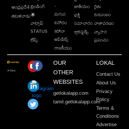
-
ట్రెండింగ్
జాతీయం
రైతు
ఆంధ్రప్రదేశ్
మగువ
కుటుంబం
🌟
భక్తి
తమిళనాడు
వినోదం
వాట్సాప్
సమాచారం
వాతావరణం
STATUS
కరోనా
క్లాసిఫైడ్స్
వ్యాపార
అప్‌డేట్స్
టిప్స్
ప్రపంచం
రాజకీయం
OUR
LOKAL
OTHER
Contact Us
WEBSITES
About Us
Privacy
getlokalapp.com
Policy
tamil.getlokalapp.com
Terms &
Conditions
Advertise