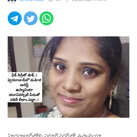
హైదరాబాద్‌లోని సరూర్‌నగర్‌లో ఉస్మానియా