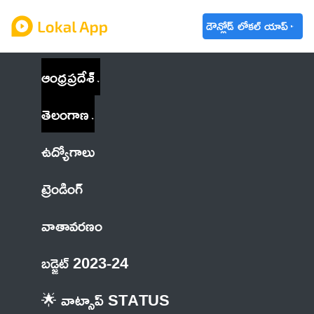
డౌన్లోడ్ లోకల్ యాప్
ఆంధ్రప్రదేశ్
తెలంగాణ
ఉద్యోగాలు
ట్రెండింగ్
వాతావరణం
బడ్జెట్ 2023-24
🌟 వాట్సాప్ STATUS