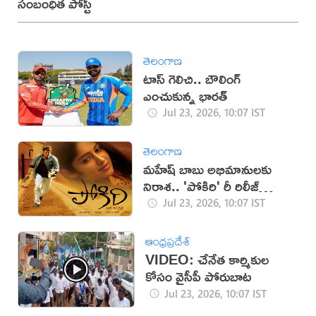
సంబంధిత పోస్ట్
తెలంగాణ
టాస్ గెలిచి.. బౌలింగ్
ఎంచుకున్న భారత్
Jul 23, 2026, 10:07 IST
తెలంగాణ
మహేష్ బాబు అభిమానులకు
నిరాశ.. 'పోకిరి' రీ రిలీజ్
వాయిదా
Jul 23, 2026, 10:07 IST
ఆంధ్రప్రదేశ్
VIDEO: చేనేత కార్మికుల
కోసం వైసీపీ పోరుబాట
Jul 23, 2026, 10:07 IST