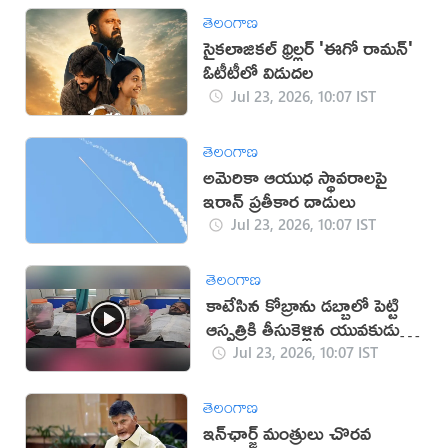
తెలంగాణ
సైకలాజికల్ థ్రిల్లర్ 'ఈగో రామన్'
ఓటీటీలో విడుదల
Jul 23, 2026, 10:07 IST
తెలంగాణ
అమెరికా ఆయుధ స్థావరాలపై
ఇరాన్ ప్రతీకార దాడులు
Jul 23, 2026, 10:07 IST
తెలంగాణ
కాటేసిన కోబ్రాను డబ్బాలో పెట్టి
ఆస్పత్రికి తీసుకెళ్లిన యువకుడు
(వీడియో)
Jul 23, 2026, 10:07 IST
తెలంగాణ
ఇన్‌ఛార్జ్ మంత్రులు చొరవ