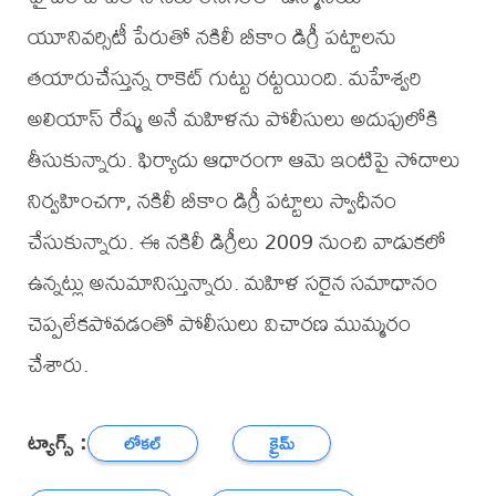
యూనివర్సిటీ పేరుతో నకిలీ బీకాం డిగ్రీ పట్టాలను
తయారుచేస్తున్న రాకెట్ గుట్టు రట్టయింది. మహేశ్వరి
అలియాస్ రేష్మ అనే మహిళను పోలీసులు అదుపులోకి
తీసుకున్నారు. ఫిర్యాదు ఆధారంగా ఆమె ఇంటిపై సోదాలు
నిర్వహించగా, నకిలీ బీకాం డిగ్రీ పట్టాలు స్వాధీనం
చేసుకున్నారు. ఈ నకిలీ డిగ్రీలు 2009 నుంచి వాడుకలో
ఉన్నట్లు అనుమానిస్తున్నారు. మహిళ సరైన సమాధానం
చెప్పలేకపోవడంతో పోలీసులు విచారణ ముమ్మరం
చేశారు.
ట్యాగ్స్ :
లోకల్
క్రైమ్