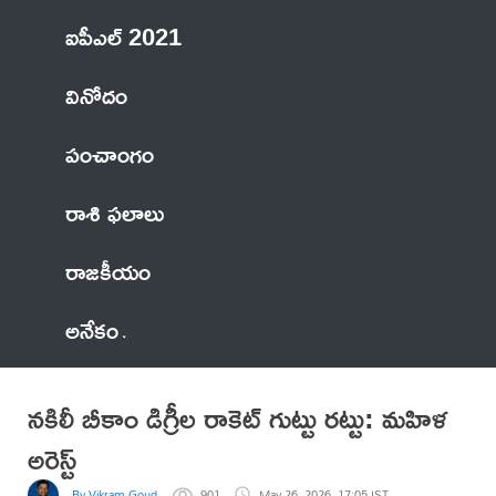
ఐపీఎల్ 2021
వినోదం
పంచాంగం
రాశి ఫలాలు
రాజకీయం
అనేకం
నకిలీ బీకాం డిగ్రీల రాకెట్ గుట్టు రట్టు: మహిళ
అరెస్ట్
By Vikram Goud
901
May 26, 2026, 17:05 IST