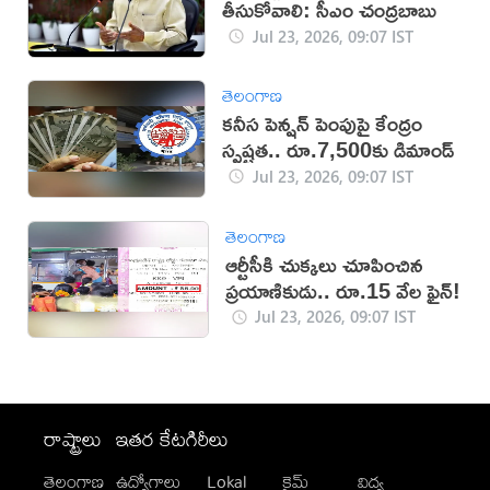
తీసుకోవాలి: సీఎం చంద్రబాబు
Jul 23, 2026, 09:07 IST
తెలంగాణ
కనీస పెన్షన్ పెంపుపై కేంద్రం
స్పష్టత.. రూ.7,500కు డిమాండ్
Jul 23, 2026, 09:07 IST
తెలంగాణ
ఆర్టీసీకి చుక్కలు చూపించిన
ప్రయాణికుడు.. రూ.15 వేల ఫైన్!
Jul 23, 2026, 09:07 IST
రాష్ట్రాలు
ఇతర కేటగిరీలు
తెలంగాణ
ఉద్యోగాలు
Lokal
క్రైమ్
విద్య