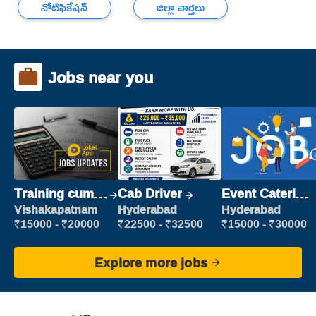
నోటిఫికేషన్
జిల్లా వార్తలు
Jobs near you
Training cum
Cab Driver
Event Catering
Placement
Staff
Vishakapatnam
Hyderabad
Hyderabad
₹15000 - ₹20000
₹22500 - ₹32500
₹15000 - ₹30000
Explore more jobs