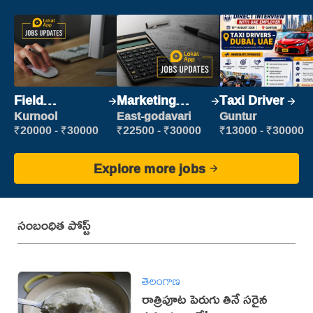
Field
Marketing
Taxi Driver
Marketing
Executive
Kurnool
East-godavari
Guntur
Executive
₹20000 - ₹30000
₹22500 - ₹30000
₹13000 - ₹30000
Explore more jobs
సంబంధిత పోస్ట్
తెలంగాణ
రాత్రిపూట పెరుగు తినే సరైన