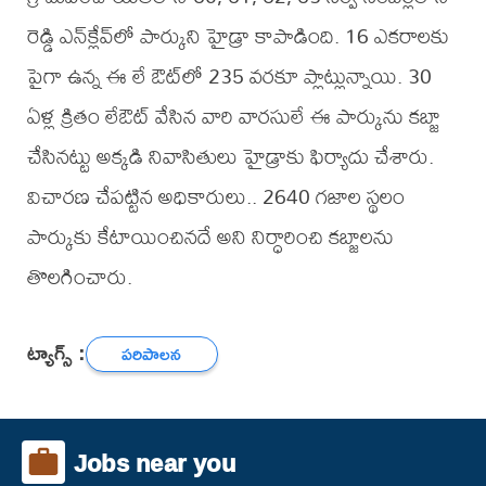
రెడ్డి ఎన్‌క్లేవ్‌లో పార్కుని హైడ్రా కాపాడింది. 16 ఎక‌రాల‌కు
పైగా ఉన్న ఈ లే ఔట్‌లో 235 వ‌ర‌కూ ప్లాట్లున్నాయి. 30
ఏళ్ల క్రితం లేఔట్ వేసిన వారి వార‌సులే ఈ పార్కును క‌బ్జా
చేసిన‌ట్టు అక్క‌డి నివాసితులు హైడ్రాకు ఫిర్యాదు చేశారు.
విచార‌ణ చేప‌ట్టిన అధికారులు.. 2640 గ‌జాల స్థ‌లం
పార్కుకు కేటాయించిన‌దే అని నిర్ధారించి క‌బ్జాల‌ను
తొల‌గించారు.
ట్యాగ్స్ :
పరిపాలన
Jobs near you