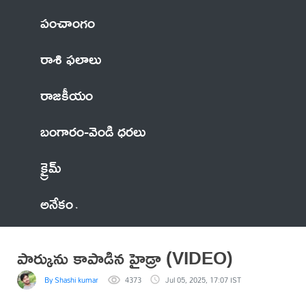
పంచాంగం
రాశి ఫలాలు
రాజకీయం
బంగారం-వెండి ధరలు
క్రైమ్
అనేకం
పార్కును కాపాడిన హైడ్రా (VIDEO)
By Shashi kumar
4373
Jul 05, 2025, 17:07 IST