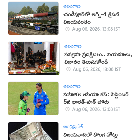
తెలంగాణ
చండీపూర్‌లో అగ్ని-4 క్షిపణి
విజయవంతం
Aug 06, 2026, 13:08 IST
తెలంగాణ
నవగ్రహ ప్రదక్షిణలు.. నియమాలు,
విధానం తెలుసుకోండి
Aug 06, 2026, 13:08 IST
తెలంగాణ
మహిళల ఆసియా కప్‌: సెప్టెంబర్
5న భారత్-పాక్ పోరు
Aug 06, 2026, 13:08 IST
ఆంధ్రప్రదేశ్
విజయవాడలో దొంగ నోట్లు