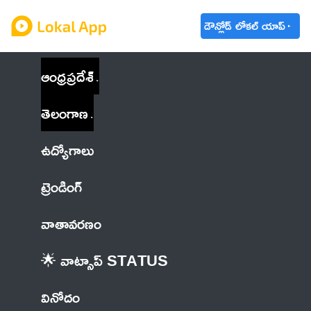
డౌన్లోడ్ లోకల్ యాప్
ఆంధ్రప్రదేశ్
తెలంగాణ
ఉద్యోగాలు
ట్రెండింగ్
వాతావరణం
🌟 వాట్సాప్ STATUS
వినోదం