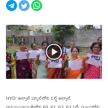
HYD: అల్వాల్ స‌ర్కిల్‌లోని ఓల్డ్ అల్వాల్
గ్రామ‌పంచాయ‌తీలోని 60, 61, 62, 63 స‌ర్వే నంబ‌ర్ల‌లోని