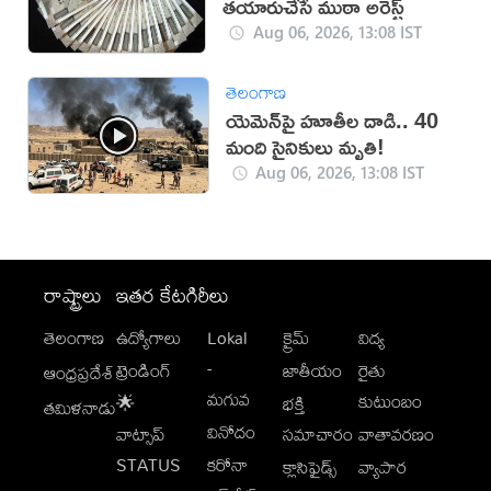
తయారుచేసే ముఠా అరెస్ట్
Aug 06, 2026, 13:08 IST
తెలంగాణ
యెమెన్‌పై హూతీల దాడి.. 40
మంది సైనికులు మృతి!
Aug 06, 2026, 13:08 IST
రాష్ట్రాలు
ఇతర కేటగిరీలు
తెలంగాణ
ఉద్యోగాలు
Lokal
క్రైమ్
విద్య
-
ట్రెండింగ్
జాతీయం
రైతు
ఆంధ్రప్రదేశ్
మగువ
కుటుంబం
🌟
భక్తి
తమిళనాడు
వినోదం
వాట్సాప్
సమాచారం
వాతావరణం
STATUS
కరోనా
క్లాసిఫైడ్స్
వ్యాపార