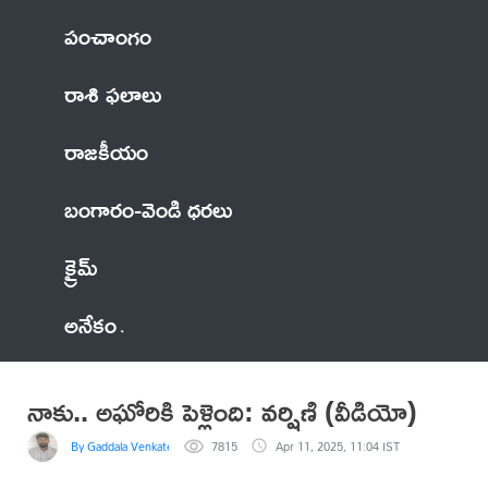
పంచాంగం
రాశి ఫలాలు
రాజకీయం
బంగారం-వెండి ధరలు
క్రైమ్
అనేకం
నాకు.. అఘోరికి పెళ్లైంది: వర్షిణి (వీడియో)
By Gaddala VenkateswaraRao
7815
Apr 11, 2025, 11:04 IST