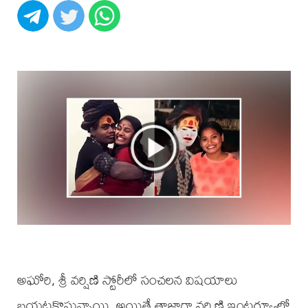
అఘోరి, శ్రీ వర్షిణి స్టోరీలో సంచలన విషయాలు
బయటకొస్తున్నాయి. అయితే తాజాగా వర్షిణి ఇంటర్వ్యూలో