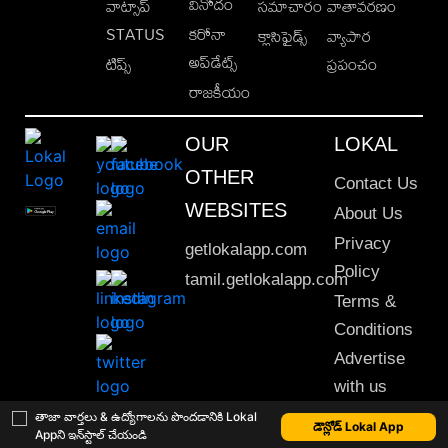
వినోదం
వాట్సాప్
సమాచారం
వాతావరణం
STATUS
కరోనా
క్లాసిఫైడ్స్
వ్యాపార
అప్‌డేట్స్
టిప్స్
ప్రపంచం
రాజకీయం
OUR
LOKAL
OTHER
Contact Us
WEBSITES
About Us
Privacy
getlokalapp.com
Policy
tamil.getlokalapp.com
Terms &
Conditions
Advertise
with us
Sitemap
తాజా వార్తలు & ఉద్యోగాలను పొందడానికి Lokal
డౌన్లోడ్ Lokal App
Appని ఇన్‌స్టాల్ చేయండి
This material may not be published, transmitted, rewritten or redistributed. © 2020 Lokal App. All rights reserved.