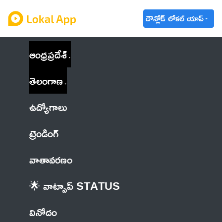
డౌన్లోడ్ లోకల్ యాప్
ఆంధ్రప్రదేశ్
తెలంగాణ
ఉద్యోగాలు
ట్రెండింగ్
వాతావరణం
🌟 వాట్సాప్ STATUS
వినోదం