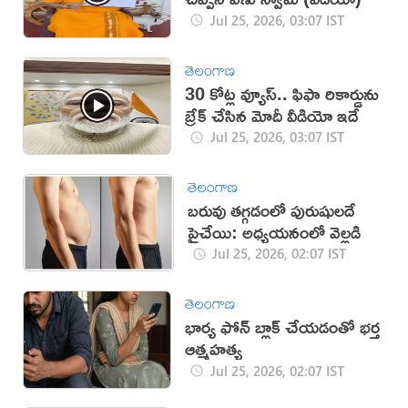
Jul 25, 2026, 03:07 IST
తెలంగాణ
30 కోట్ల వ్యూస్‌.. ఫిఫా రికార్డును
బ్రేక్‌ చేసిన మోదీ వీడియో ఇదే
Jul 25, 2026, 03:07 IST
తెలంగాణ
బరువు తగ్గడంలో పురుషులదే
పైచేయి: అధ్యయనంలో వెల్లడి
Jul 25, 2026, 02:07 IST
తెలంగాణ
భార్య ఫోన్ బ్లాక్ చేయడంతో భర్త
ఆత్మహత్య
Jul 25, 2026, 02:07 IST