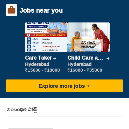
Jobs near you
Care Taker
Child Care and
Patient care
Hyderabad
Hyderabad
₹15000 - ₹18000
₹16000 - ₹35000
Explore more jobs
సంబంధిత పోస్ట్