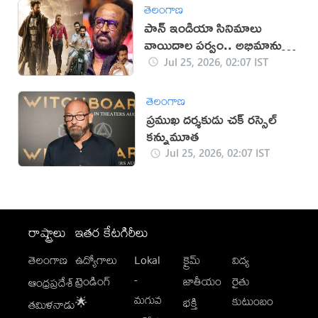
తెలంగాణ
పాన్ ఇండియా సినిమాలు
వాయిదాల పర్వం.. అభిమానుల్లో
ఆందోళన
Jul 25, 2026, 02:07 IST
తెలంగాణ
ప్రముఖ దర్శకుడు చక్ రస్సెల్
కన్నుమూత
Jul 25, 2026, 02:07 IST
రాష్ట్రాలు
ఇతర కేటగిరీలు
తెలంగాణ
ఉద్యోగాలు
Lokal
క్రైమ్
విద్య
-
ట్రెండింగ్
జాతీయం
రైతు
ఆంధ్రప్రదేశ్
మగువ
కుటుంబం
🌟
భక్తి
తమిళనాడు