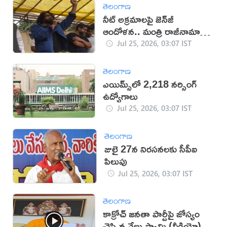
తెలంగాణ
నీట్ అక్రమాలపై జెన్‌జీ
ఆందోళన.. మంత్రి రాజీనామాకు
డిమాండ్
Jul 25, 2026, 03:07 IST
తెలంగాణ
ఎయిమ్స్‌లో 2,218 నర్సింగ్
ఉద్యోగాలు
Jul 25, 2026, 03:07 IST
తెలంగాణ
జులై 27న నిరసనలకు సీపీఐ
పిలుపు
Jul 25, 2026, 03:07 IST
తెలంగాణ
కాక్రోచ్ జనతా పార్టీపై జోస్యం
చెప్పిన వేణు స్వామి (వీడియో)