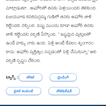
మాట్లాడుతూ.. అఘోరితో తనకు పెళ్లయిందని తెలిపింది.
విజయవాడ కనకదుర్గమ్మ గుడిలో తనకు అఘోరి తాళి
కట్టిందని చెప్పింది. విష్ణు ముందు కూడా అఘోరీ తనకు
తాళి కట్టిందని వర్షిణి పేర్కొంది. " ఇష్టమైన వ్యక్తులతో
ఉండే హక్కు నాకు ఉంది. పెళ్లి అంటే కేవలం శృంగారం
కాదు. అఘోరి వ్యక్తిత్వం నచ్చడంతో పెళ్లి చేసుకున్నా” అని
వర్షిణి స్పష్టం చేసింది.
ట్యాగ్స్ :
లోకల్
ట్రెండింగ్
వైరల్ కంటెంట్
నోటిఫికేషన్