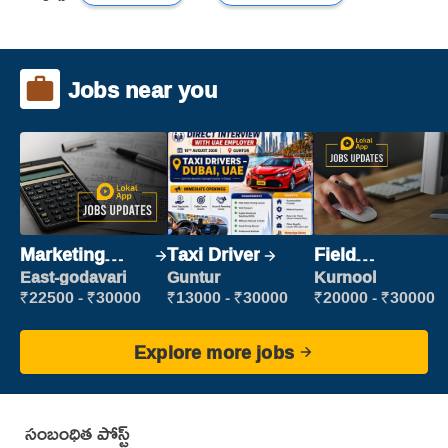
Jobs near you
Marketing
Taxi Driver
Field
Executive
Marketing
East-godavari
Guntur
Kurnool
Executive
₹22500 - ₹30000
₹13000 - ₹30000
₹20000 - ₹30000
Explore more jobs
సంబంధిత పోస్ట్