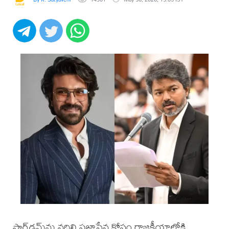
స్టార్‌డమ్‌ను వదిలి ప్రజాసేవ కోసం రాజకీయాల్లోకి