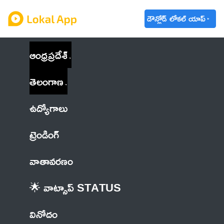
డౌన్లోడ్ లోకల్ యాప్
ఆంధ్రప్రదేశ్
తెలంగాణ
ఉద్యోగాలు
ట్రెండింగ్
వాతావరణం
🌟 వాట్సాప్ STATUS
వినోదం