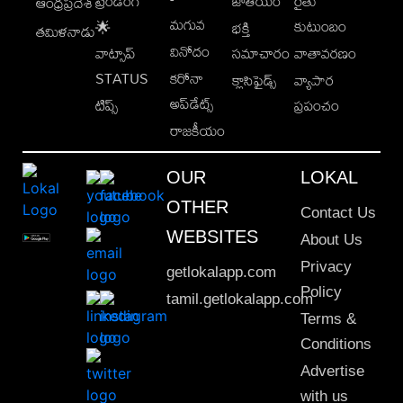
ట్రెండింగ్
జాతీయం
రైతు
ఆంధ్రప్రదేశ్
మగువ
కుటుంబం
🌟
భక్తి
తమిళనాడు
వినోదం
వాట్సాప్
సమాచారం
వాతావరణం
STATUS
కరోనా
క్లాసిఫైడ్స్
వ్యాపార
అప్‌డేట్స్
టిప్స్
ప్రపంచం
రాజకీయం
OUR
LOKAL
OTHER
Contact Us
WEBSITES
About Us
Privacy
getlokalapp.com
Policy
tamil.getlokalapp.com
Terms &
Conditions
Advertise
with us