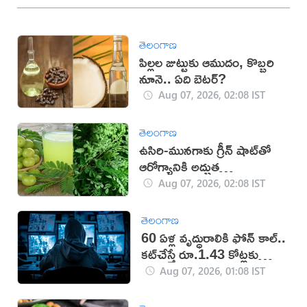
తెలంగాణ
పిల్లల జుట్టుకు ఆముదం, కొబ్బరి
నూనె.. ఏది బెటర్?
Aug 07, 2026, 02:08 IST
తెలంగాణ
ఉసిరి-మునగాకు గ్రీన్ షాట్‌తో
ఆరోగ్యానికి అద్భుత
ప్రయోజనాలు!
Aug 07, 2026, 02:08 IST
తెలంగాణ
60 ఏళ్ల వృద్ధురాలికి ఫోన్ కాల్..
కట్‌చేస్తే రూ.1.43 కోట్లకు
టోకరా
Aug 07, 2026, 01:08 IST