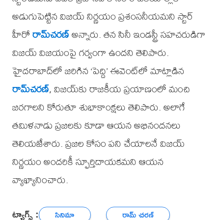
అడుగుపెట్టిన విజయ్ నిర్ణయం ప్రశంసనీయమని స్టార్
హీరో
రామ్‌చరణ్
అన్నారు. తన సినీ ఇండస్ట్రీ సహచరుడిగా
విజయ్‌ విజయంపై గర్వంగా ఉందని తెలిపారు.
హైదరాబాద్‌లో జరిగిన ‘పెద్ది’ ఈవెంట్‌లో మాట్లాడిన
రామ్‌చరణ్
, విజయ్‌కు రాజకీయ ప్రయాణంలో మంచి
జరగాలని కోరుతూ శుభాకాంక్షలు తెలిపారు. అలాగే
తమిళనాడు ప్రజలకు కూడా ఆయన అభినందనలు
తెలియజేశారు. ప్రజల కోసం పని చేయాలనే విజయ్
నిర్ణయం అందరికీ స్ఫూర్తిదాయకమని ఆయన
వ్యాఖ్యానించారు.
ట్యాగ్స్ :
సినిమా
రామ్ చరణ్