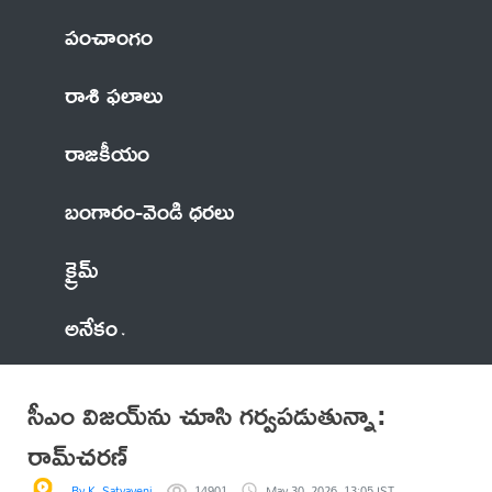
పంచాంగం
రాశి ఫలాలు
రాజకీయం
బంగారం-వెండి ధరలు
క్రైమ్
అనేకం
సీఎం విజయ్‌ను చూసి గర్వపడుతున్నా:
రామ్‌చరణ్‌
By K. Satyaveni
14901
May 30, 2026, 13:05 IST