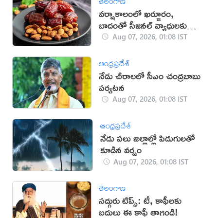
తెలంగాణ
వర్షాకాలంలో ఖర్జూరం,
బాదంతో సీజనల్ వ్యాధులకు
చెక్: నిపుణులు
Aug 07, 2026, 01:08 IST
ఆంధ్రప్రదేశ్
నేడు చీరాలలో సీఎం చంద్రబాబు
పర్యటన
Aug 07, 2026, 01:08 IST
ఆంధ్రప్రదేశ్
నేడు పలు జిల్లాల్లో పిడుగులతో
కూడిన వర్షం
Aug 07, 2026, 01:08 IST
తెలంగాణ
సద్గురు టిప్స్: టీ, కాఫీలకు
బదులు ఈ కాఫీ తాగండి!