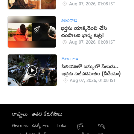
Aug 07, 2026, 01:08 IST
తెలంగాణ
భర్తను యాక్సిడెంట్‌ చేసి
చంపాలని భార్య కుట్ర!
Aug 07, 2026, 01:08 IST
తెలంగాణ
సిరియాలో బస్సులో పేలుడు..
ఇద్దరు సజీవదహనం (వీడియో)
Aug 07, 2026, 01:08 IST
రాష్ట్రాలు
ఇతర కేటగిరీలు
తెలంగాణ
ఉద్యోగాలు
Lokal
క్రైమ్
విద్య
-