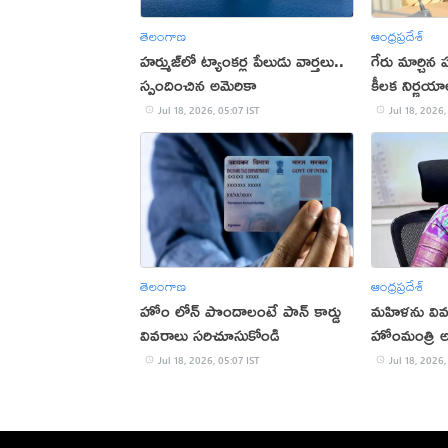
తెలంగాణ
ఆంధ్రప్రదేశ్
హర్ముజ్‌లో ట్యాంకర్ల పేలుడు వార్తలు..
గేరు మార్చిన
స్పందించిన అమెరికా
కీలక నిర్ణయా
Jul 18, 2026, 05:07 IST
Jul 18, 2026,
తెలంగాణ
ఆంధ్రప్రదేశ్
హోం లోన్ పొందాలంటే పాన్ కార్డు
మహిళను వివస్త
వివరాలు సరిచూసుకోండి
Jul 18, 2026, 05:07 IST
Jul 18, 2026,