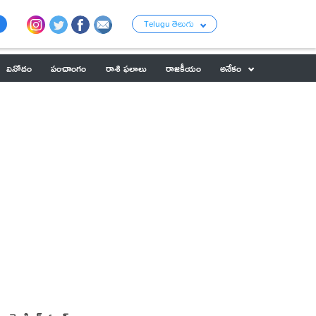
Telugu తెలుగు
వినోదం
పంచాంగం
రాశి ఫలాలు
రాజకీయం
అనేకం