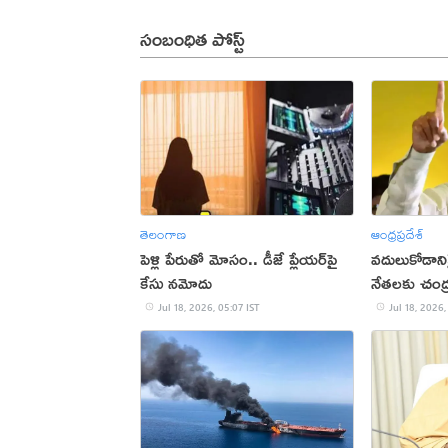
సంబంధిత పోస్ట్
తెలంగాణ
ఆంధ్రప్రదేశ్
పెళ్లి పేరుతో మోసం.. డీజే ప్లేయర్‌పై
వదులుకోడానికై
కేసు నమోదు
నేతలకు చంద్రబ
Jul 18, 2026, 05:07 IST
Jul 18, 2026,