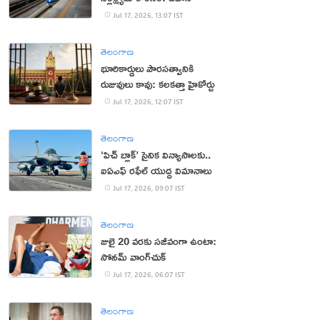
Jul 17, 2026, 13:07 IST
తెలంగాణ
భూరికార్డులు పౌరసత్వానికి
రుజువులు కావు: కలకత్తా హైకోర్టు
Jul 17, 2026, 12:07 IST
తెలంగాణ
‘పిచ్ బ్లాక్’ సైనిక విన్యాసాల‌కు..
ఐఏఎఫ్ ర‌ఫేల్ యుద్ధ విమానాలు
Jul 17, 2026, 09:07 IST
తెలంగాణ
జులై 20 వరకు సజీవంగా ఉంటా:
సోనమ్‌ వాంగ్‌చుక్‌
Jul 17, 2026, 06:07 IST
తెలంగాణ