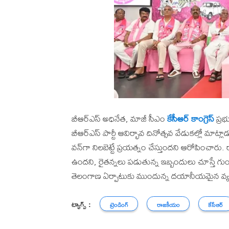
బీఆర్ఎస్ అధినేత, మాజీ సీఎం
కేసీఆర్
కాంగ్రెస్
ప్రభ
బీఆర్ఎస్ పార్టీ ఆవిర్భావ దినోత్సవ వేడుకల్లో మాట్ల
వన్‎గా నిలబెట్టే ప్రయత్నం చేస్తుందని ఆరోపించారు. ర
ఉందని, రైతన్నలు పడుతున్న ఇబ్బందులు చూస్తే గుం
తెలంగాణ ఏర్పాటుకు ముందున్న దయానీయమైన వ్యవసాయ
ట్యాగ్స్ :
ట్రెండింగ్
రాజకీయం
కేసీఆర్