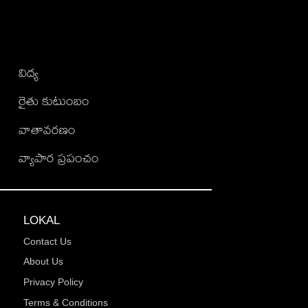
విద్య
రైతు కుటుంబం
వాతావరణం
వ్యాపార ప్రపంచం
LOKAL
Contact Us
About Us
Privacy Policy
Terms & Conditions