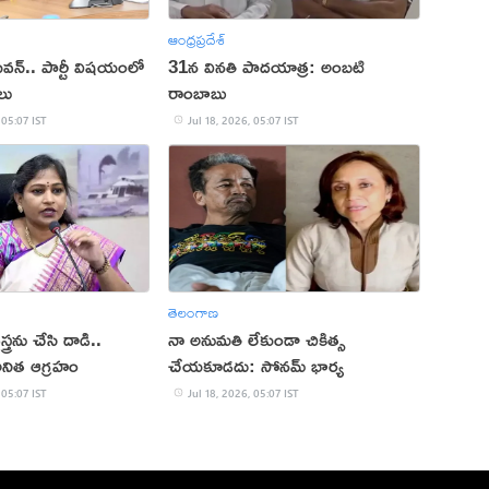
ఆంధ్రప్రదేశ్
 పవన్.. పార్టీ విషయంలో
31న వినతి పాదయాత్ర: అంబటి
లు
రాంబాబు
 05:07 IST
Jul 18, 2026, 05:07 IST
తెలంగాణ
్రను చేసి దాడి..
నా అనుమతి లేకుండా చికిత్స
హోంమంత్రి అనిత ఆగ్రహం
చేయకూడదు: సోనమ్ భార్య
 05:07 IST
Jul 18, 2026, 05:07 IST