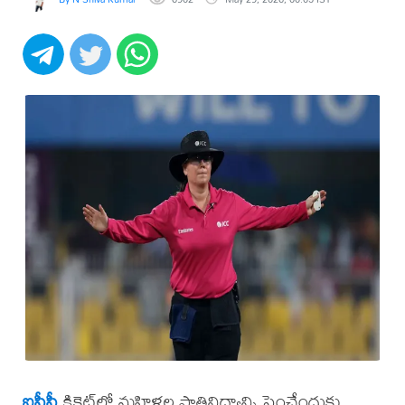
ఐసీసీ
క్రికెట్‌లో మహిళల ప్రాతినిధ్యాన్ని పెంచేందుకు