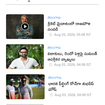
తెలంగాణ
క్రికెట్ మైదానంలో రాజమౌళి
సందడి
Aug 03, 2026, 05:08 IST
తెలంగాణ
విడాకులు, రెండో పెళ్లిపై సుమంత్
ఆసక్తికర వ్యాఖ్యలు
Aug 03, 2026, 04:08 IST
తెలంగాణ
భారత ఫీల్డింగ్ కోచ్‌గా శుభదీప్‌
ఘోష్‌
Aug 03, 2026, 04:08 IST