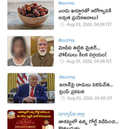
తెలంగాణ
ఎండు ఖర్జూరతో ఆరోగ్యానికి
అద్భుత ప్రయోజనాలు!
Aug 03, 2026, 04:08 IST
తెలంగాణ
మోదీని తిట్టిన మైనర్..
పోలీసులు కీలక నిర్ణయం!
Aug 03, 2026, 04:08 IST
తెలంగాణ
ఇరాన్‌పై దాడులు నిలిపివేత..
ట్రంప్ ప్రకటన
Aug 03, 2026, 04:08 IST
సూర్యాపేట జిల్లా
తాకట్టులో ఉన్న గోల్డ్ విడిపించి..
కొనబడును