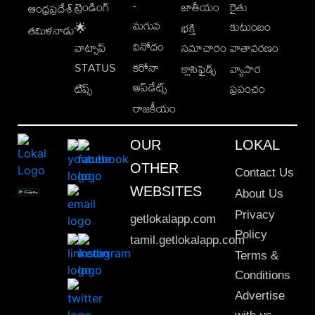
-
ట్రెండింగ్
జాతీయం
రైతు
ఆంధ్రప్రదేశ్
మగువ
కుటుంబం
🌟
భక్తి
తమిళనాడు
వినోదం
వాట్సాప్
సమాచారం
వాతావరణం
STATUS
కరోనా
క్లాసిఫైడ్స్
వ్యాపార
అప్‌డేట్స్
టిప్స్
ప్రపంచం
రాజకీయం
OUR
LOKAL
OTHER
Contact Us
WEBSITES
About Us
Privacy
getlokalapp.com
Policy
tamil.getlokalapp.com
Terms &
Conditions
Advertise