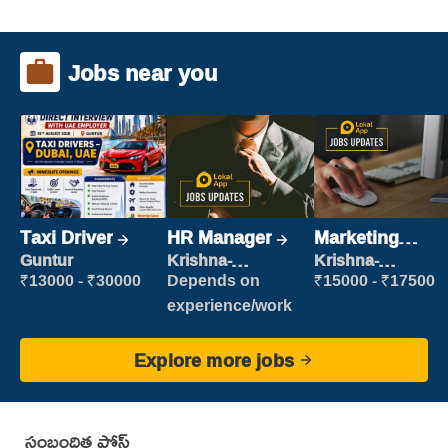
Jobs near you
Taxi Driver
HR Manager
Marketing
Executive
Guntur
Krishna-
Krishna-
vijayawada
vijayawada
₹13000 - ₹30000
Depends on
₹15000 - ₹17500
experience/work
Explore more jobs
సంబంధిత పోస్ట్