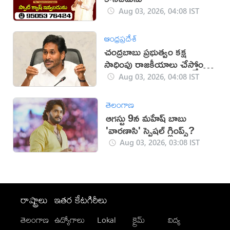
Aug 03, 2026, 04:08 IST
ఆంధ్రప్రదేశ్
చంద్రబాబు ప్రభుత్వం కక్ష
సాధింపు రాజకీయాలు చేస్తోంది:
జగన్
Aug 03, 2026, 04:08 IST
తెలంగాణ
ఆగస్టు 9న మహేష్ బాబు
'వారణాసి' స్పెషల్ గ్లింప్స్?
Aug 03, 2026, 03:08 IST
రాష్ట్రాలు
ఇతర కేటగిరీలు
తెలంగాణ
ఉద్యోగాలు
Lokal
క్రైమ్
విద్య