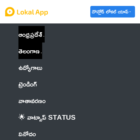
డౌన్లోడ్ లోకల్ యాప్
ఆంధ్రప్రదేశ్
తెలంగాణ
ఉద్యోగాలు
ట్రెండింగ్
వాతావరణం
🌟 వాట్సాప్ STATUS
వినోదం