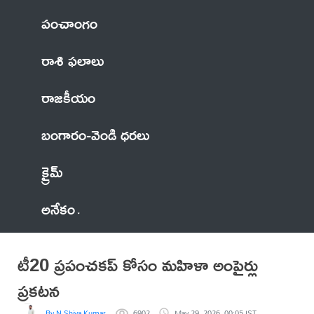
పంచాంగం
రాశి ఫలాలు
రాజకీయం
బంగారం-వెండి ధరలు
క్రైమ్
అనేకం
టీ20 ప్రపంచకప్‌ కోసం మహిళా అంపైర్లు
ప్రకటన
By N Shiva Kumar
6902
May 29, 2026, 00:05 IST