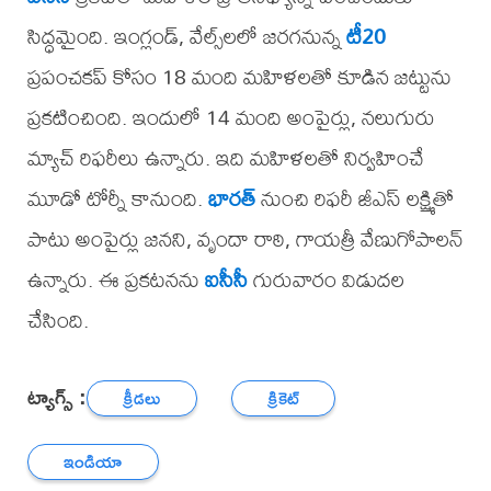
సిద్ధమైంది. ఇంగ్లండ్, వేల్స్‌లలో జరగనున్న
టీ20
ప్రపంచకప్ కోసం 18 మంది మహిళలతో కూడిన జట్టును
ప్రకటించింది. ఇందులో 14 మంది అంపైర్లు, నలుగురు
మ్యాచ్ రిఫరీలు ఉన్నారు. ఇది మహిళలతో నిర్వహించే
మూడో టోర్నీ కానుంది.
భారత్
నుంచి రిఫరీ జీఎస్ లక్ష్మితో
పాటు అంపైర్లు జనని, వృందా రాఠి, గాయత్రీ వేణుగోపాలన్
ఉన్నారు. ఈ ప్రకటనను
ఐసీసీ
గురువారం విడుదల
చేసింది.
ట్యాగ్స్ :
క్రీడలు
క్రికెట్
ఇండియా