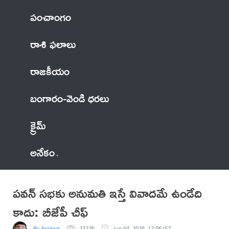
పంచాంగం
రాశి ఫలాలు
రాజకీయం
బంగారం-వెండి ధరలు
క్రైమ్
అనేకం
పవన్ సభకు అనుమతి ఇస్తే వివాదమే ఉండేది
కాదు: బీజేపీ చీఫ్‌
By Anjayya
23236
Jun 04, 2026, 12:06 IST