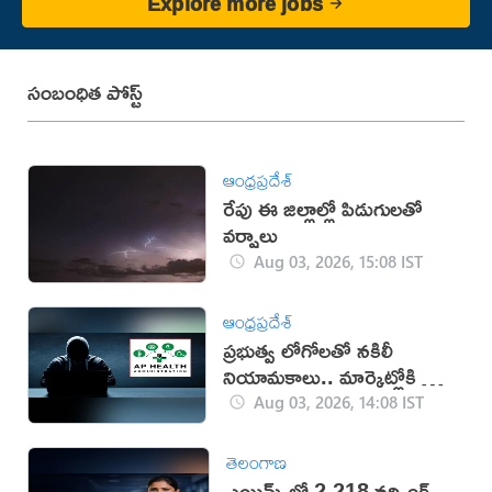
Explore more jobs
సంబంధిత పోస్ట్
ఆంధ్రప్రదేశ్
రేపు ఈ జిల్లాల్లో పిడుగులతో
వర్షాలు
Aug 03, 2026, 15:08 IST
ఆంధ్రప్రదేశ్
ప్రభుత్వ లోగోలతో నకిలీ
నియామకాలు.. మార్కెట్లోకి కొత్త
దందా!
Aug 03, 2026, 14:08 IST
తెలంగాణ
ఎయిమ్స్‌లో 2,218 నర్సింగ్