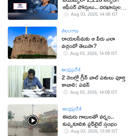
ఆఫీసర్ పోస్టులు.. దరఖాస్తులకు
చివరి తేదీ ఆగస్టు 13
Aug 03, 2026, 14:08 IST
తెలంగాణ
రాయలసీమకు ఆ పేరు ఎలా
వచ్చిందో తెలుసా?
Aug 03, 2026, 14:08 IST
ఆంధ్రప్రదేశ్
2 నెలల్లో గ్రీన్ వాల్ పనులు పూర్తి
కావాలి: పవన్
Aug 03, 2026, 14:08 IST
ఆంధ్రప్రదేశ్
ఈదురు గాలులతో వర్షం..
కుప్పకూలిన ఫ్లడ్‌లైట్‌ స్తంభం
Aug 03, 2026, 13:08 IST