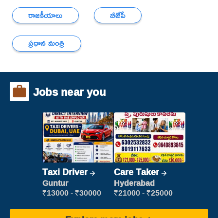
రాజకీయాలు
బీజేపీ
ప్రధాన మంత్రి
Jobs near you
Taxi Driver
Care Taker
Guntur
Hyderabad
₹13000 - ₹30000
₹21000 - ₹25000