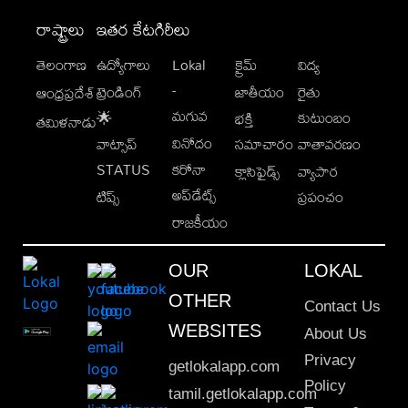
రాష్ట్రాలు
ఇతర కేటగిరీలు
తెలంగాణ
ఉద్యోగాలు
Lokal
క్రైమ్
విద్య
-
ట్రెండింగ్
జాతీయం
రైతు
ఆంధ్రప్రదేశ్
మగువ
కుటుంబం
🌟
భక్తి
తమిళనాడు
వినోదం
వాట్సాప్
సమాచారం
వాతావరణం
STATUS
కరోనా
క్లాసిఫైడ్స్
వ్యాపార
అప్‌డేట్స్
టిప్స్
ప్రపంచం
రాజకీయం
OUR
LOKAL
OTHER
Contact Us
WEBSITES
About Us
Privacy
getlokalapp.com
Policy
tamil.getlokalapp.com