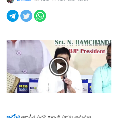
జనసేన
అధినేత పవన్ కళ్యాణ్ సభకు అనుమతి