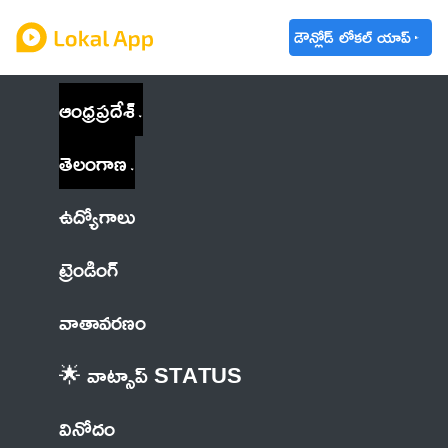
డౌన్లోడ్ లోకల్ యాప్
ఆంధ్రప్రదేశ్
తెలంగాణ
ఉద్యోగాలు
ట్రెండింగ్
వాతావరణం
🌟 వాట్సాప్ STATUS
వినోదం