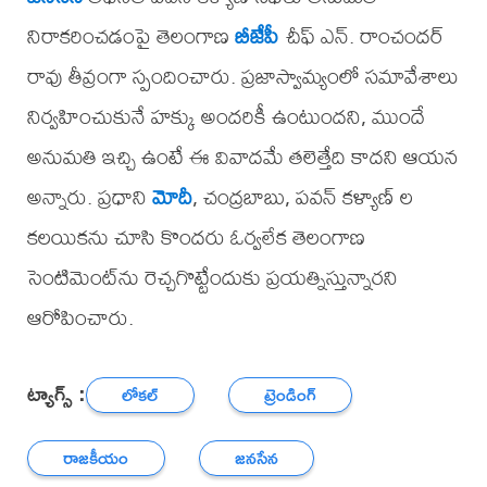
నిరాకరించడంపై తెలంగాణ
బీజేపీ
చీఫ్ ఎన్. రాంచందర్
రావు తీవ్రంగా స్పందించారు. ప్రజాస్వామ్యంలో సమావేశాలు
నిర్వహించుకునే హక్కు అందరికీ ఉంటుందని, ముందే
అనుమతి ఇచ్చి ఉంటే ఈ వివాదమే తలెత్తేది కాదని ఆయన
అన్నారు. ప్రధాని
మోదీ
, చంద్రబాబు, పవన్ కళ్యాణ్ ల
కలయికను చూసి కొందరు ఓర్వలేక తెలంగాణ
సెంటిమెంట్‌ను రెచ్చగొట్టేందుకు ప్రయత్నిస్తున్నారని
ఆరోపించారు.
ట్యాగ్స్ :
లోకల్
ట్రెండింగ్
రాజకీయం
జనసేన