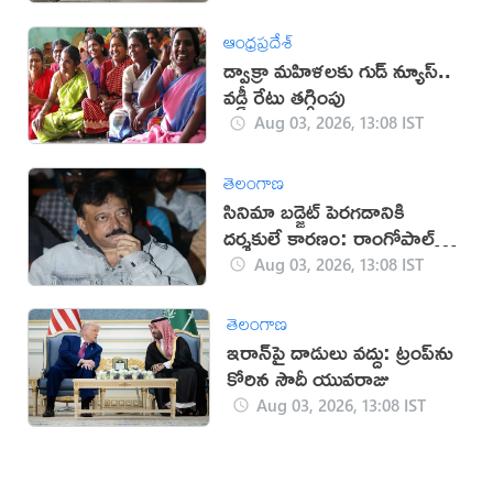
ఆంధ్రప్రదేశ్
డ్వాక్రా మహిళలకు గుడ్ న్యూస్..
వడ్డీ రేటు తగ్గింపు
Aug 03, 2026, 13:08 IST
తెలంగాణ
సినిమా బడ్జెట్ పెరగడానికి
దర్శకులే కారణం: రాంగోపాల్
వర్మ
Aug 03, 2026, 13:08 IST
తెలంగాణ
ఇరాన్‌పై దాడులు వద్దు: ట్రంప్‌ను
కోరిన సౌదీ యువరాజు
Aug 03, 2026, 13:08 IST