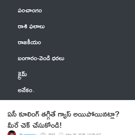
పంచాంగం
రాశి ఫలాలు
రాజకీయం
బంగారం-వెండి ధరలు
క్రైమ్
అనేకం
ఏసీ కూలింగ్ తగ్గితే గ్యాస్ అయిపోయినట్లా?
మీరే చెక్ చేసుకోండి!
By nagaraju
2937
May 30, 2026, 13:05 IST