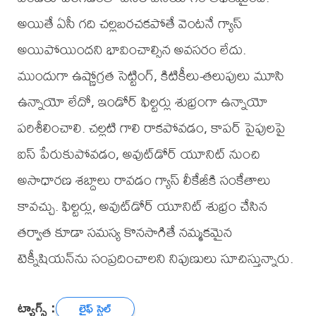
అయితే ఏసీ గది చల్లబరచకపోతే వెంటనే గ్యాస్
అయిపోయిందని భావించాల్సిన అవసరం లేదు.
ముందుగా ఉష్ణోగ్రత సెట్టింగ్, కిటికీలు-తలుపులు మూసి
ఉన్నాయో లేదో, ఇండోర్ ఫిల్టర్లు శుభ్రంగా ఉన్నాయో
పరిశీలించాలి. చల్లటి గాలి రాకపోవడం, కాపర్ పైపులపై
ఐస్ పేరుకుపోవడం, అవుట్‌డోర్ యూనిట్ నుంచి
అసాధారణ శబ్దాలు రావడం గ్యాస్ లీకేజీకి సంకేతాలు
కావచ్చు. ఫిల్టర్లు, అవుట్‌డోర్ యూనిట్ శుభ్రం చేసిన
తర్వాత కూడా సమస్య కొనసాగితే నమ్మకమైన
టెక్నీషియన్‌ను సంప్రదించాలని నిపుణులు సూచిస్తున్నారు.
ట్యాగ్స్ :
లైఫ్ స్టైల్