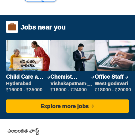
Jobs near you
Child Care and
Chemist
Office Staff
Patient care
Production
Hyderabad
Vishakapatnam-
West-godavari
new
Executive
₹16000 - ₹35000
₹18000 - ₹24000
₹18000 - ₹20000
Explore more jobs
సంబంధిత పోస్ట్