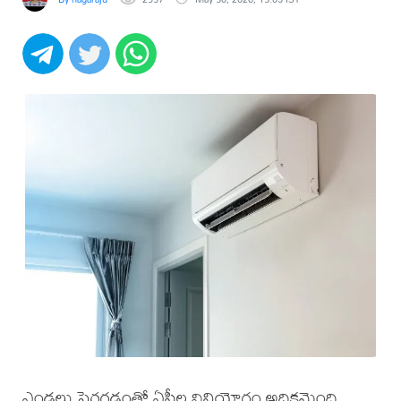
ఎండలు పెరగడంతో ఏసీల వినియోగం అధికమైంది.