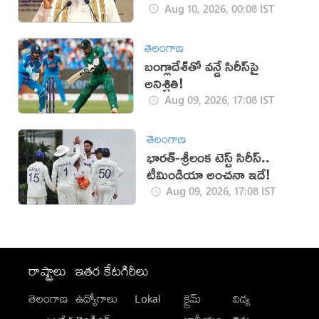
డిమాండ్
Aug 10, 2026, 00:08 IST
తెలంగాణ
బంగ్లాదేశ్‌తో వన్డే సిరీస్‌పై
అనిశ్చితి!
Aug 09, 2026, 17:08 IST
తెలంగాణ
భారత్-శ్రీలంక టెస్ట్ సిరీస్..
టీమిండియా అంచనా ఇదే!
Aug 09, 2026, 17:08 IST
రాష్ట్రాలు
ఇతర కేటగిరీలు
తెలంగాణ
ఉద్యోగాలు
Lokal
క్రైమ్
విద్య
-