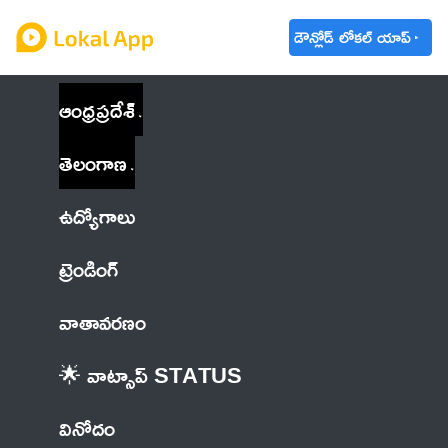
డౌన్లోడ్ లోకల్ యాప్
ఆంధ్రప్రదేశ్
తెలంగాణ
ఉద్యోగాలు
ట్రెండింగ్
వాతావరణం
🌟 వాట్సాప్ STATUS
వినోదం