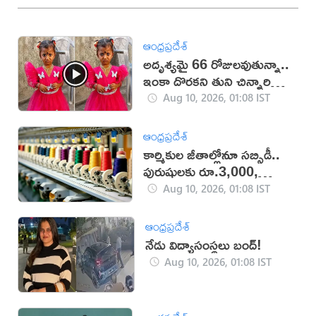
ఆంధ్రప్రదేశ్
అదృశ్యమై 66 రోజులవుతున్నా..
ఇంకా దొరకని తుని చిన్నారి
ఆచూకీ (VIDEO)
Aug 10, 2026, 01:08 IST
ఆంధ్రప్రదేశ్
కార్మికుల జీతాల్లోనూ సబ్సిడీ..
పురుషులకు రూ.3,000,
మహిళలకు రూ.3,500
Aug 10, 2026, 01:08 IST
ఆంధ్రప్రదేశ్
నేడు విద్యాసంస్థలు బంద్!
Aug 10, 2026, 01:08 IST