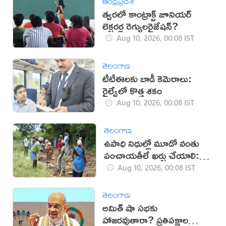
ఆంధ్రప్రదేశ్
త్వరలో కాంట్రాక్ట్‌ జూనియర్
లెక్చరర్ల రెగ్యులరైజేషన్?
Aug 10, 2026, 00:08 IST
తెలంగాణ
టీటీఈలకు బాడీ కెమెరాలు:
రైల్వేలో కొత్త శకం
Aug 10, 2026, 00:08 IST
తెలంగాణ
ఉపాధి నిధుల్లో మూడో వంతు
పంచాయతీలే ఖర్చు చేయాలి:
కేంద్రం
Aug 10, 2026, 00:08 IST
తెలంగాణ
అమిత్ షా సభకు
హాజరవుతారా? ప్రతిపక్షాల