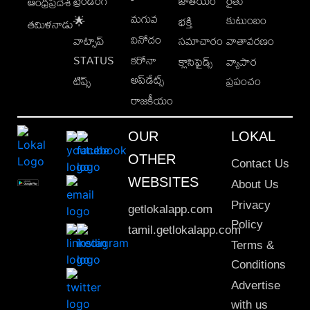
ట్రెండింగ్
జాతీయం
రైతు
ఆంధ్రప్రదేశ్
మగువ
కుటుంబం
🌟
భక్తి
తమిళనాడు
వినోదం
వాట్సాప్
సమాచారం
వాతావరణం
STATUS
కరోనా
క్లాసిఫైడ్స్
వ్యాపార
అప్‌డేట్స్
టిప్స్
ప్రపంచం
రాజకీయం
OUR
LOKAL
OTHER
Contact Us
WEBSITES
About Us
Privacy
getlokalapp.com
Policy
tamil.getlokalapp.com
Terms &
Conditions
Advertise
with us