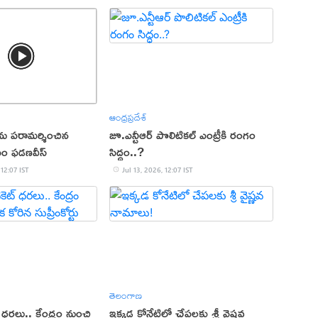
ఆంధ్రప్రదేశ్
‌ను పరామర్శించిన
జూ.ఎన్టీఆర్‌ పొలిటికల్‌ ఎంట్రీకి రంగం
ీఎం ఫడణవీస్
సిద్ధం..?
 12:07 IST
Jul 13, 2026, 12:07 IST
తెలంగాణ
‌ ధరలు.. కేంద్రం నుంచి
ఇక్కడ కోనేటిలో చేపలకు శ్రీ వైష్ణవ