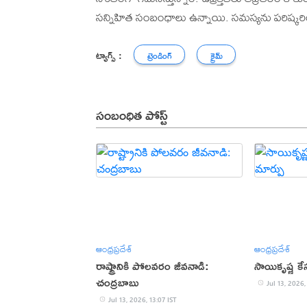
సన్నిహిత సంబంధాలు ఉన్నాయి. సమస్యను పరిష్కరించ
ట్యాగ్స్ :
ట్రెండింగ్
క్రైమ్
సంబంధిత పోస్ట్
ఆంధ్రప్రదేశ్
ఆంధ్రప్రదేశ్
రాష్ట్రానికి పోలవరం జీవనాడి:
సాయికృష్ణ కేస
చంద్రబాబు
Jul 13, 2026,
Jul 13, 2026, 13:07 IST