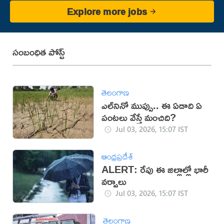
Explore more jobs
సంబంధిత పోస్ట్
తెలంగాణ
ఎల్‌నినో ముప్పు.. ఈ ఏడాది ఏ
పంటలు వేస్తే మంచిది?
Jul 03, 2026, 15:07 IST
ఆంధ్రప్రదేశ్
ALERT: రేపు ఈ జిల్లాల్లో భారీ
వర్షాలు
Jul 03, 2026, 15:07 IST
తెలంగాణ