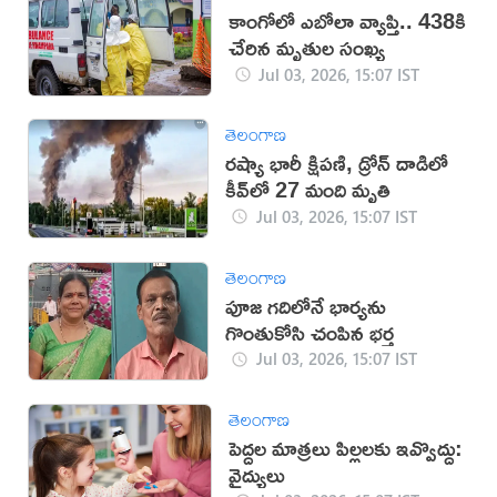
కాంగోలో ఎబోలా వ్యాప్తి.. 438కి
చేరిన మృతుల సంఖ్య
Jul 03, 2026, 15:07 IST
తెలంగాణ
రష్యా భారీ క్షిపణి, డ్రోన్ దాడిలో
కీవ్‌లో 27 మంది మృతి
Jul 03, 2026, 15:07 IST
తెలంగాణ
పూజ గదిలోనే భార్యను
గొంతుకోసి చంపిన భర్త
Jul 03, 2026, 15:07 IST
తెలంగాణ
పెద్దల మాత్రలు పిల్లలకు ఇవ్వొద్దు:
వైద్యులు