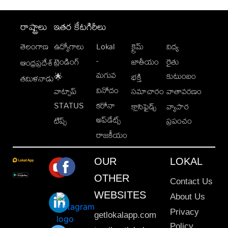
రాష్ట్రాలు
ఇతర కేటగిరీలు
తెలంగాణ
ఉద్యోగాలు
Lokal
క్రైమ్
విద్య
-
ట్రెండింగ్
జాతీయం
రైతు
ఆంధ్రప్రదేశ్
మగువ
కుటుంబం
🌟
భక్తి
తమిళనాడు
వినోదం
వాట్సాప్
సమాచారం
వాతావరణం
STATUS
కరోనా
క్లాసిఫైడ్స్
వ్యాపార
అప్‌డేట్స్
టిప్స్
ప్రపంచం
రాజకీయం
OUR
LOKAL
OTHER
Contact Us
WEBSITES
About Us
Privacy
getlokalapp.com
Policy