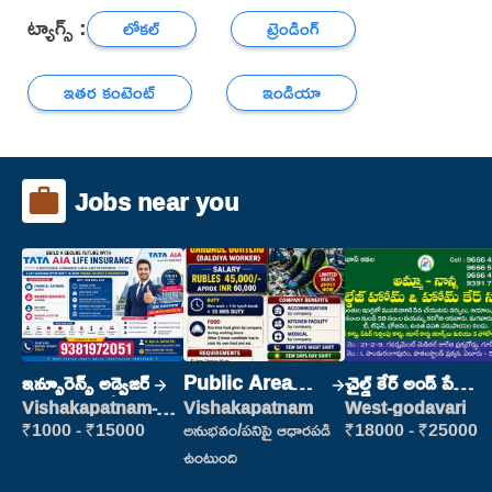
ట్యాగ్స్ :
లోకల్
ట్రెండింగ్
ఇతర కంటెంట్
ఇండియా
Jobs near you
ఇన్సూరెన్స్ అడ్వైజర్
Public Area
చైల్డ్ కేర్ అండ్ పేషెంట్
Cleaner
కేర్
Vishakapatnam-
Vishakapatnam
West-godavari
new
₹1000 - ₹15000
అనుభవం/పనిపై ఆధారపడి
₹18000 - ₹25000
ఉంటుంది