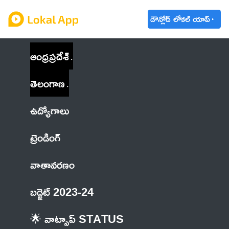
డౌన్లోడ్ లోకల్ యాప్
ఆంధ్రప్రదేశ్
తెలంగాణ
ఉద్యోగాలు
ట్రెండింగ్
వాతావరణం
బడ్జెట్ 2023-24
🌟 వాట్సాప్ STATUS