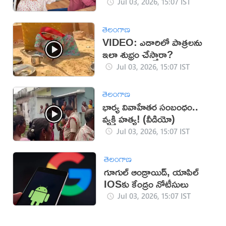
Jul 03, 2026, 15:07 IST
తెలంగాణ
VIDEO: ఎడారిలో పాత్రలను
ఇలా శుభ్రం చేస్తారా?
Jul 03, 2026, 15:07 IST
తెలంగాణ
భార్య వివాహేతర సంబంధం..
వ్యక్తి హత్య! (వీడియో)
Jul 03, 2026, 15:07 IST
తెలంగాణ
గూగుల్‌ ఆండ్రాయిడ్‌, యాపిల్‌
IOSకు కేంద్రం నోటీసులు
Jul 03, 2026, 15:07 IST