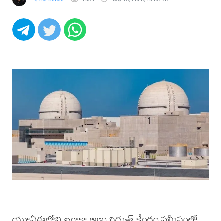
యూఏఈలోని బరాకా అణు విద్యుత్ కేంద్రం సమీపంలో