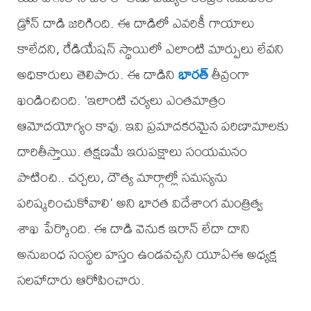
డ్రోన్ దాడి జరిగింది. ఈ దాడిలో ఎవరికీ గాయాలు
కాలేదని, రేడియేషన్ స్థాయిలో ఎలాంటి మార్పులు లేవని
అధికారులు తెలిపారు. ఈ దాడిని
భారత్
తీవ్రంగా
ఖండించింది. 'ఇలాంటి చర్యలు ఎంతమాత్రం
ఆమోదయోగ్యం కావు. ఇవి ప్రమాదకరమైన పరిణామాలకు
దారితీస్తాయి. తక్షణమే ఇరుపక్షాలు సంయమనం
పాటించి.. చర్చలు, దౌత్య మార్గాల్లో సమస్యను
పరిష్కరించుకోవాలి' అని భారత విదేశాంగ మంత్రిత్వ
శాఖ పేర్కొంది. ఈ దాడి వెనుక ఇరాన్ లేదా దాని
అనుబంధ సంస్థల హస్తం ఉండవచ్చని యూఏఈ అధ్యక్ష
సలహాదారు ఆరోపించారు.