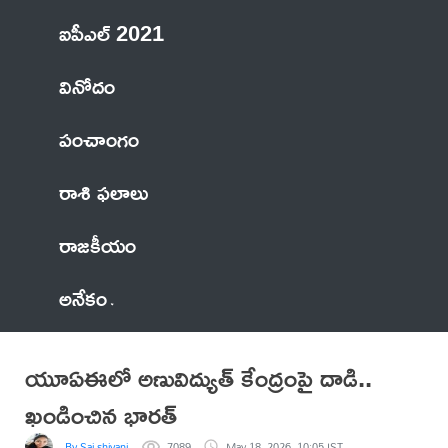
ఐపీఎల్ 2021
వినోదం
పంచాంగం
రాశి ఫలాలు
రాజకీయం
అనేకం
యూఏఈలో అణువిద్యుత్‌ కేంద్రంపై దాడి..
ఖండించిన భారత్‌
By Sai shivani
7089
May 18, 2026, 10:05 IST