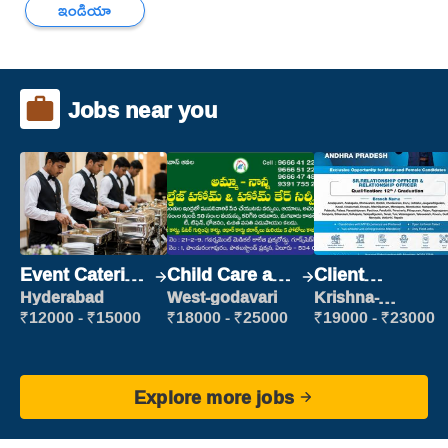
ఇండియా
Jobs near you
Event Catering
Child Care and
Client
Staff
Patient care
Relationship
Hyderabad
West-godavari
Krishna-
vijayawada
Executive
₹12000 - ₹15000
₹18000 - ₹25000
₹19000 - ₹23000
Explore more jobs