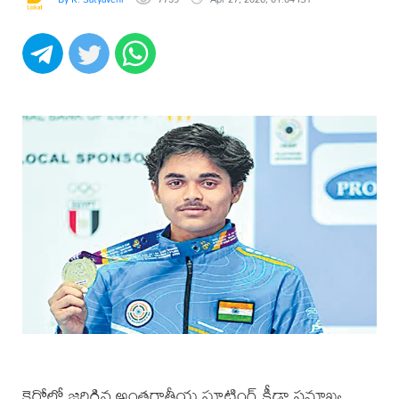
కైరోలో జరిగిన అంతర్జాతీయ షూటింగ్‌ క్రీడా సమాఖ్య