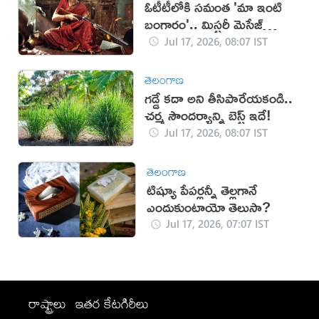
ఓటీటీలోకి సమంత 'మా ఇంటి
బంగారం'.. మిస్టరీ మెసేజ్
మిస్సింగ్!
Jul 17, 2026, 08:07 IST
తెలంగాణ
గడ్డే కదా అని తీసిపారేయకండి..
చర్మ సౌందర్యాన్ని బెస్ట్ ఇదే!
Jul 17, 2026, 08:07 IST
తెలంగాణ
టిష్యూ పేపర్లన్నీ తెల్లగానే
ఎందుకుంటాయో తెలుసా?
Jul 17, 2026, 07:07 IST
రాష్ట్రాలు
ఇతర కేటగిరీలు