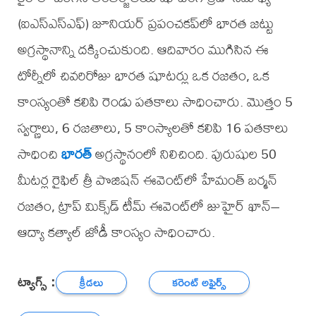
(ఐఎస్‌ఎస్‌ఎఫ్‌) జూనియర్‌ ప్రపంచకప్‌లో భారత జట్టు
అగ్రస్థానాన్ని దక్కించుకుంది. ఆదివారం ముగిసిన ఈ
టోర్నీలో చివరిరోజు భారత షూటర్లు ఒక రజతం, ఒక
కాంస్యంతో కలిపి రెండు పతకాలు సాధించారు. మొత్తం 5
స్వర్ణాలు, 6 రజతాలు, 5 కాంస్యాలతో కలిపి 16 పతకాలు
సాధించి
భారత్
అగ్రస్థానంలో నిలిచింది. పురుషుల 50
మీటర్ల రైఫిల్‌ త్రీ పొజిషన్‌ ఈవెంట్‌లో హేమంత్‌ బర్మన్‌
రజతం, ట్రాప్‌ మిక్స్‌డ్‌ టీమ్‌ ఈవెంట్‌లో జుహైర్‌ ఖాన్‌–
ఆద్యా కత్యాల్‌ జోడీ కాంస్యం సాధించారు.
ట్యాగ్స్ :
క్రీడలు
కరెంట్ అఫైర్స్