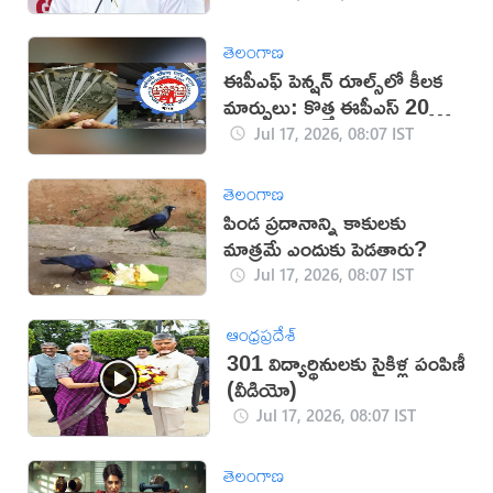
తెలంగాణ
ఈపీఎఫ్ పెన్షన్ రూల్స్‌లో కీలక
మార్పులు: కొత్త ఈపీఎస్ 2026
పథకం అమలు
Jul 17, 2026, 08:07 IST
తెలంగాణ
పిండ ప్రదానాన్ని కాకులకు
మాత్రమే ఎందుకు పెడతారు?
Jul 17, 2026, 08:07 IST
ఆంధ్రప్రదేశ్
301 విద్యార్థినులకు సైకిళ్ల పంపిణీ
(వీడియో)
Jul 17, 2026, 08:07 IST
తెలంగాణ