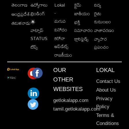
తెలంగాణ
ఉద్యోగాలు
Lokal
క్రైమ్
విద్య
-
ట్రెండింగ్
జాతీయం
రైతు
ఆంధ్రప్రదేశ్
మగువ
కుటుంబం
🌟
భక్తి
తమిళనాడు
వినోదం
వాట్సాప్
సమాచారం
వాతావరణం
STATUS
కరోనా
క్లాసిఫైడ్స్
వ్యాపార
అప్‌డేట్స్
టిప్స్
ప్రపంచం
రాజకీయం
OUR
LOKAL
OTHER
Contact Us
WEBSITES
About Us
Privacy
getlokalapp.com
Policy
tamil.getlokalapp.com
Terms &
Conditions