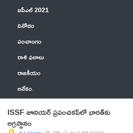
ఐపీఎల్ 2021
వినోదం
పంచాంగం
రాశి ఫలాలు
రాజకీయం
అనేకం
ISSF జూనియర్‌ ప్రపంచకప్‌లో భారత్‌కు
అగ్రస్థానం
By K. Satyaveni
7759
Apr 27, 2026, 01:04 IST