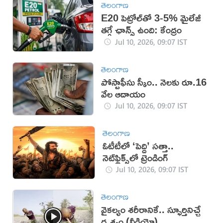
తెలంగాణ
E20 పెట్రోల్‌తో 3-5% మైలేజీ
తగ్గే ఛాన్స్ ఉంది: కేంద్రం
Jul 10, 2026, 09:07 IST
తెలంగాణ
పోస్టాఫీసు స్కీం.. నెలకు రూ.16
వేల ఆదాయం
Jul 10, 2026, 09:07 IST
తెలంగాణ
ఓటీటీలో ‘పెద్ది’ సత్తా..
నెట్‌ఫ్లిక్స్‌లో ట్రెండింగ్
Jul 10, 2026, 09:07 IST
తెలంగాణ
వైకల్యం శరీరానికే.. స్ఫూర్తినిచ్చే
దృశ్యం (వీడియో)