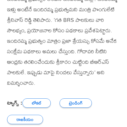
ఇళ్లు అంటేనే ఇందిరమ్మ ప్రభుత్వమని మంత్రి పొంగులేటి
శ్రీనివాస్ రెడ్డి తెలిపారు. 'గత BRS పాలకులు వారి
సౌలభ్యం, ప్రయోజనాల కోసం పథకాలు ప్రవేశపెట్టారు.
ఇందిరమ్మ ప్రభుత్వం మాత్రం ప్రజా శ్రేయస్సు కోసమే అనేక
సంక్షేమ పథకాలు అమలు చేస్తుంది. గోదావరి నీటిని
ఆంధ్రకు తరలించేందుకు శ్రీకారం చుట్టింది బీఆర్ఎస్
పాలకులే. ఇప్పుడు మాపై నిందలు వేస్తున్నారు' అని
విమర్శించారు.
ట్యాగ్స్ :
లోకల్
ట్రెండింగ్
రాజకీయం