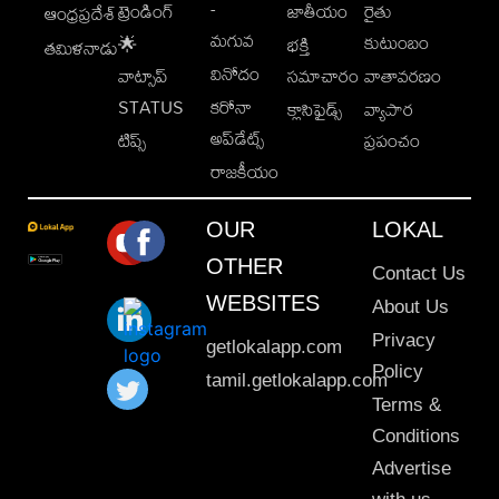
-
ట్రెండింగ్
జాతీయం
రైతు
ఆంధ్రప్రదేశ్
మగువ
కుటుంబం
🌟
భక్తి
తమిళనాడు
వినోదం
వాట్సాప్
సమాచారం
వాతావరణం
STATUS
కరోనా
క్లాసిఫైడ్స్
వ్యాపార
అప్‌డేట్స్
టిప్స్
ప్రపంచం
రాజకీయం
OUR
LOKAL
OTHER
Contact Us
WEBSITES
About Us
Privacy
getlokalapp.com
Policy
tamil.getlokalapp.com
Terms &
Conditions
Advertise