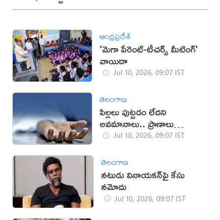
ఆంధ్రప్రదేశ్
'మెగా పేరెంట్-టీచర్స్ మీటింగ్'
వాయిదా
Jul 10, 2026, 09:07 IST
తెలంగాణ
పిల్లలు పుట్టడం లేదని
అవమానాలు.. ప్రాణాలు
తీసుకున్న వివాహిత
Jul 10, 2026, 09:07 IST
తెలంగాణ
నటుడు వినాయకన్‌పై కేసు
నమోదు
Jul 10, 2026, 09:07 IST