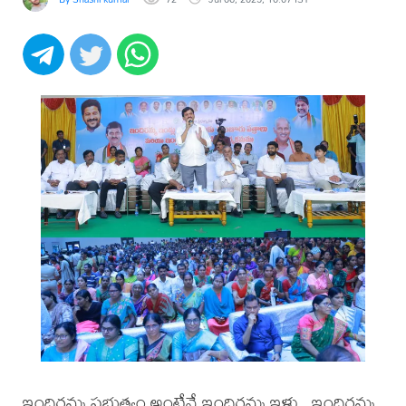
ఇందిరమ్మ ప్రభుత్వం అంటేనే ఇందిరమ్మ ఇళ్లు.. ఇందిరమ్మ