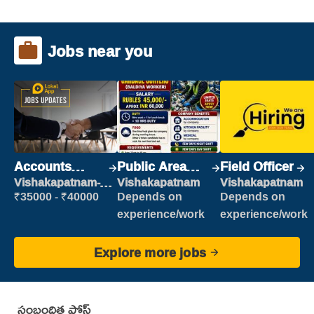
Jobs near you
Accounts
Public Area
Field Officer
Clerk
Cleaner
Vishakapatnam-
Vishakapatnam
Vishakapatnam
new
₹35000 - ₹40000
Depends on
Depends on
experience/work
experience/work
Explore more jobs
సంబంధిత పోస్ట్