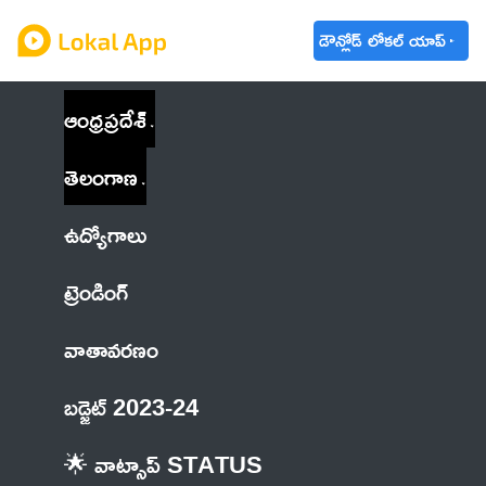
డౌన్లోడ్ లోకల్ యాప్
ఆంధ్రప్రదేశ్
తెలంగాణ
ఉద్యోగాలు
ట్రెండింగ్
వాతావరణం
బడ్జెట్ 2023-24
🌟 వాట్సాప్ STATUS