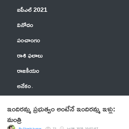
ఐపీఎల్ 2021
వినోదం
పంచాంగం
రాశి ఫలాలు
రాజకీయం
అనేకం
ఇందిరమ్మ ప్రభుత్వం అంటేనే ఇందిరమ్మ ఇళ్లు:
మంత్రి
By Shashi kumar
72
Jul 06, 2025, 10:07 IST