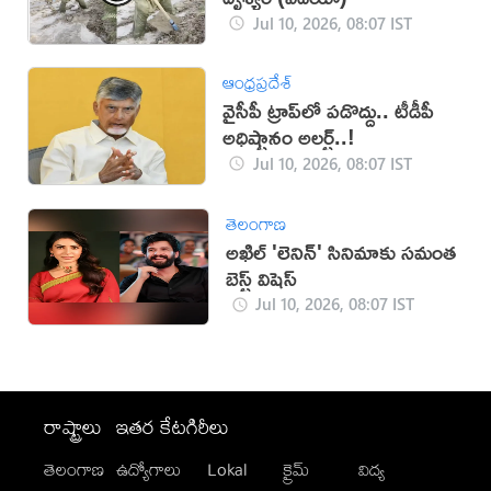
Jul 10, 2026, 08:07 IST
ఆంధ్రప్రదేశ్
వైసీపీ ట్రాప్‌లో పడొద్దు.. టీడీపీ
అధిష్టానం అలర్ట్..!
Jul 10, 2026, 08:07 IST
తెలంగాణ
అఖిల్ 'లెనిన్' సినిమాకు సమంత
బెస్ట్ విషెస్
Jul 10, 2026, 08:07 IST
రాష్ట్రాలు
ఇతర కేటగిరీలు
తెలంగాణ
ఉద్యోగాలు
Lokal
క్రైమ్
విద్య