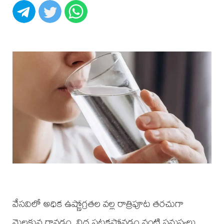
వేసవిలో అధిక ఉష్ణోగ్రతల వల్ల రాత్రిపూట తరచుగా
మెలకువ రావడం, నిద్ర పట్టకపోవడం వంటి సమస్యలు