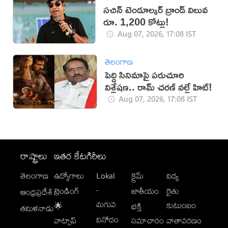
సచిన్ టెండూల్కర్ బ్రాండ్ విలువ
రూ. 1,200 కోట్లు!
Aug 07, 2026, 17:08 IST
తెలంగాణ
పెద్ది సినిమాపై పరుచూరి
విశ్లేషణ.. రామ్ చరణ్ వల్లే హిట్!
Aug 07, 2026, 17:08 IST
రాష్ట్రాలు
ఇతర కేటగిరీలు
తెలంగాణ
ఉద్యోగాలు
Lokal
క్రైమ్
విద్య
-
ట్రెండింగ్
జాతీయం
రైతు
ఆంధ్రప్రదేశ్
మగువ
కుటుంబం
🌟
భక్తి
తమిళనాడు
వినోదం
వాట్సాప్
సమాచారం
వాతావరణం