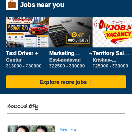
Jobs near you
Taxi Driver
Marketing
Territory Sales
Executive
Manager
Guntur
East-godavari
Krishna-
vijayawada
₹13000 - ₹30000
₹22500 - ₹30000
₹25000 - ₹33000
Explore more jobs
సంబంధిత పోస్ట్
తెలంగాణ