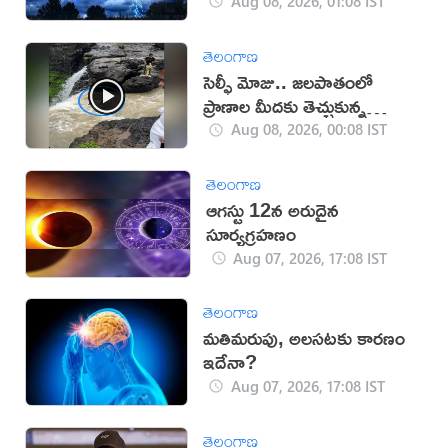
Aug 08, 2026, 01:08 IST
తెలంగాణ
సెల్ఫీ మోజు.. జలపాతంలో
ప్రాణాల మీదకు తెచ్చుకున్న
యువకుడు!
Aug 08, 2026, 00:08 IST
తెలంగాణ
ఆగస్టు 12న అరుదైన
సూర్యగ్రహణం
Aug 07, 2026, 17:08 IST
తెలంగాణ
మతిమరుపు, అలసటకు కారణం
ఇదేనా?
Aug 07, 2026, 17:08 IST
తెలంగాణ