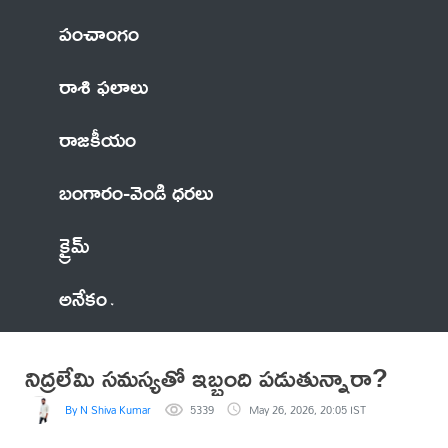
పంచాంగం
రాశి ఫలాలు
రాజకీయం
బంగారం-వెండి ధరలు
క్రైమ్
అనేకం
నిద్రలేమి సమస్యతో ఇబ్బంది పడుతున్నారా?
By N Shiva Kumar
5339
May 26, 2026, 20:05 IST