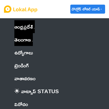
డౌన్లోడ్ లోకల్ యాప్
ఆంధ్రప్రదేశ్
తెలంగాణ
ఉద్యోగాలు
ట్రెండింగ్
వాతావరణం
🌟 వాట్సాప్ STATUS
వినోదం