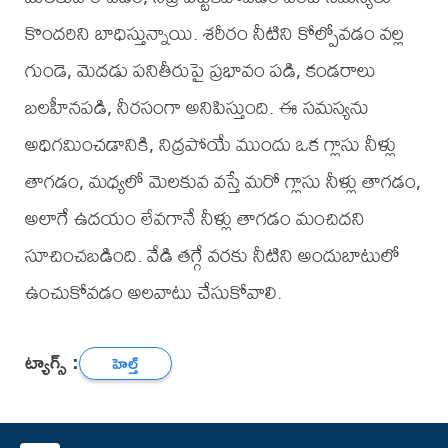
కొందరిని బాధిస్తున్నాయి. శరీరం నీటిని కోల్పోవడం వల్ల
గుండె, మెదడు పనితీరుపై ప్రభావం పడి, కండరాలు
బలహీనపడి, నీరసంగా అనిపిస్తుంది. ఈ సమస్యను
అధిగమించడానికి, నిద్రపోయే ముందు ఒక గ్లాసు నీళ్లు
తాగడం, మధ్యలో మెలకువ వస్తే మరో గ్లాసు నీళ్లు తాగడం,
అలాగే ఉదయం లేవగానే నీళ్లు తాగడం మంచిదని
సూచించబడింది. వేడి తగ్గే వరకు నీటిని అందుబాటులో
ఉంచుకోవడం అలవాటు చేసుకోవాలి.
ట్యాగ్స్ :
హెల్త్