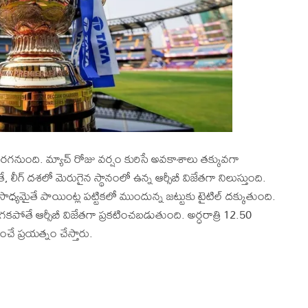
జరగనుంది. మ్యాచ్ రోజు వర్షం కురిసే అవకాశాలు తక్కువగా
, లీగ్ దశలో మెరుగైన స్థానంలో ఉన్న ఆర్సీబీ విజేతగా నిలుస్తుంది.
్యమైతే పాయింట్ల పట్టికలో ముందున్న జట్టుకు టైటిల్ దక్కుతుంది.
పోతే ఆర్సీబీ విజేతగా ప్రకటించబడుతుంది. అర్ధరాత్రి 12.50
చే ప్రయత్నం చేస్తారు.