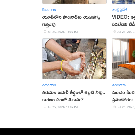
తెలంగాణ
ఆంధ్రప్రదేశ్
యూపీలోని సారనాథ్‌‌కు యునెస్కో
VIDEO: తల్ల
గుర్తింపు
ప‌డ‌లేద‌ని టీ
Jul 25, 2026, 13:07 IST
Jul 25, 2026,
తెలంగాణ
తెలంగాణ
తిరుమల జపాలీ తీర్థంలో తెల్లటి నీళ్లు..
మంచం కింద 
కారణం ఏంటో తెలుసా?
ప్రమాదకరం: 
Jul 25, 2026, 13:07 IST
Jul 25, 2026,