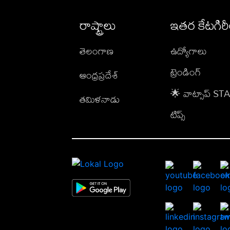
రాష్ట్రాలు
ఇతర కేటగిర
తెలంగాణ
ఉద్యోగాలు
ట్రెండింగ్
ఆంధ్రప్రదేశ్
🌟 వాట్సాప్ S
తమిళనాడు
టిప్స్