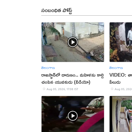
సంబంధిత పోస్ట్
తెలంగాణ
తెలంగాణ
రాజస్థాన్‌లో దారుణం.. మహిళను కాల్చి
VIDEO: తాళ
చంపిన యువకుడు (వీడియో)
పేలుడు
Aug 05, 2026, 17:08 IST
Aug 05, 2026