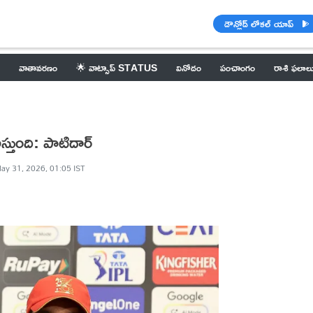
డౌన్లోడ్ లోకల్ యాప్
వాతావరణం
🌟 వాట్సాప్ STATUS
వినోదం
పంచాంగం
రాశి ఫలాల
్తుంది: పాటిదార్
ay 31, 2026, 01:05 IST