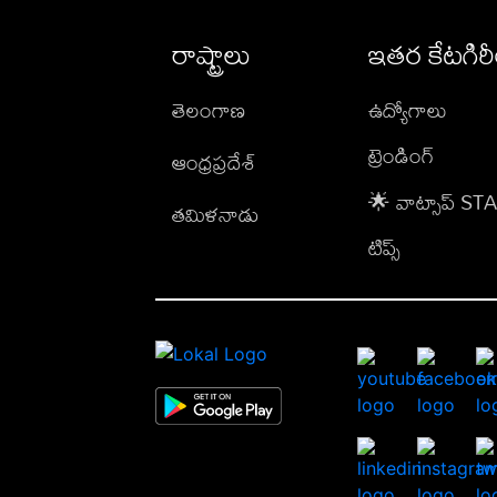
రాష్ట్రాలు
ఇతర కేటగిర
తెలంగాణ
ఉద్యోగాలు
ట్రెండింగ్
ఆంధ్రప్రదేశ్
🌟 వాట్సాప్ S
తమిళనాడు
టిప్స్