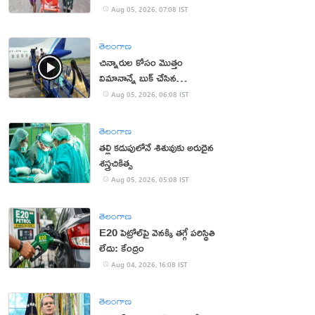
కొడుకు, కోడలు!
Aug 05, 2026, 07:08 IST
తెలంగాణ
చిన్నారుల కోసం మొత్తం
విమానాన్నే బుక్ చేసిన
యూట్యూబర్
Aug 05, 2026, 06:08 IST
తెలంగాణ
తల్లి కడుపులోనే శిశువుకు అరుదైన
శస్త్రచికిత్స
Aug 05, 2026, 05:08 IST
తెలంగాణ
E20 పెట్రోల్‌పై వెనక్కి తగ్గే పరిస్థితి
లేదు: కేంద్రం
Aug 04, 2026, 16:08 IST
తెలంగాణ