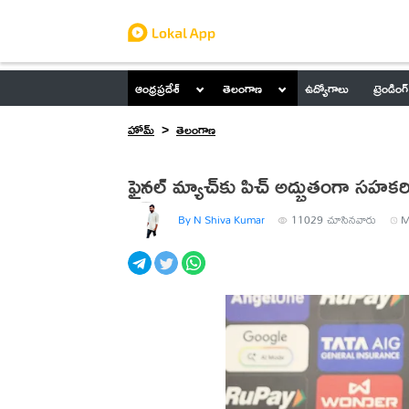
ఆంధ్రప్రదేశ్
తెలంగాణ
ఉద్యోగాలు
ట్రెండింగ్
హోమ్
తెలంగాణ
ఫైనల్ మ్యాచ్‌కు పిచ్ అద్భుతంగా సహకరిస
By N Shiva Kumar
11029
చూసినవారు
M