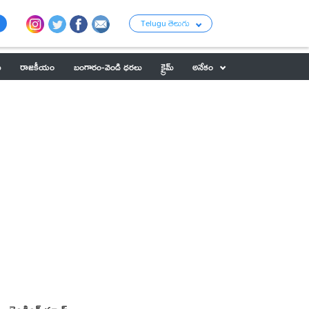
Telugu తెలుగు
ు
రాజకీయం
బంగారం-వెండి ధరలు
క్రైమ్
అనేకం