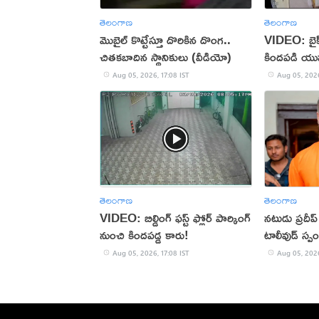
తెలంగాణ
తెలంగాణ
మొబైల్ కొట్టేస్తూ దొరికిన దొంగ..
VIDEO: బైక్‌న
చితకబాదిన స్థానికులు (వీడియో)
కిందపడి యు
Aug 05, 2026, 17:08 IST
Aug 05, 2026
తెలంగాణ
తెలంగాణ
VIDEO: బిల్డింగ్ ఫస్ట్ ఫ్లోర్ పార్కింగ్
నటుడు ప్రదీ
నుంచి కిందపడ్డ కారు!
టాలీవుడ్ స్ప
Aug 05, 2026, 17:08 IST
Aug 05, 2026