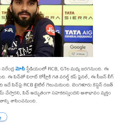
ి నరేంద్ర
మోదీ
స్టేడియంలో RCB, GTల మధ్య జరగనుంది. ఈ
ది. ఈ పిచ్‌తో విరాట్ కోహ్లీకి గత వరల్డ్ కప్ ఫైనల్, ఈ సీజన్ లీగ్
 ఇదే పిచ్‌పై RCB టైటిల్ గెలుచుకుంది. బెంగళూరు కెప్టెన్ రజత్
రిమ్ చేస్తారని, పిచ్ అద్భుతంగా సహకరిస్తుందని ఆశాభావం వ్యక్తం
లితాన్ని శాసించనుంది.
ి