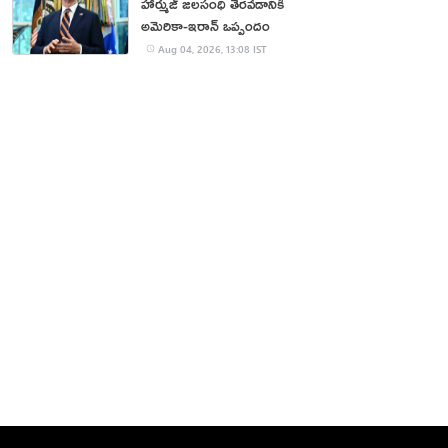
హార్ముజ్ జలసంధి తెరవడానికి
అమెరికా-ఇరాన్ ఒప్పందం
Aug 04, 2026, 13:08 IST