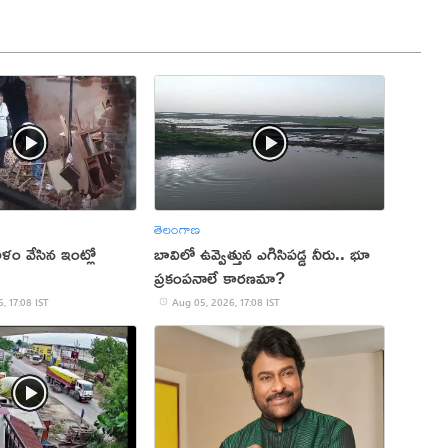
తెలంగాణ
ం వేసిన ఇంట్లో
బావిలో ఉవ్వెత్తున ఎగిసిపడ్డ నీరు.. భూ
ప్రకంపనాలే కారణమా?
, 17:08 IST
Aug 05, 2026, 17:08 IST