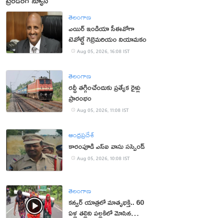
ట్రెండింగ్ న్యూస్
తెలంగాణ
ఎయిర్ ఇండియా సీఈవోగా
టెవోల్డే గెబ్రెమరియం నియామకం
Aug 05, 2026, 16:08 IST
తెలంగాణ
రద్దీ తగ్గించేందుకు ప్రత్యేక రైళ్లు
ప్రారంభం
Aug 05, 2026, 11:08 IST
ఆంధ్రప్రదేశ్
కారంపూడి ఎస్ఐ వాసు స‌స్పెండ్‌
Aug 05, 2026, 10:08 IST
తెలంగాణ
కన్వర్ యాత్రలో మాతృభక్తి.. 60
ఏళ్ల తల్లిని పల్లకిలో మోసిన