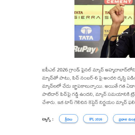
ఐపీఎల్ 2026 గ్రాండ్ ఫైనల్ మ్యాచ్ అహ్మదాబాద్‌లోన
మ్యాచ్‌తో పాటు, పిచ్ నంబర్-6 పై అందరి దృష్టి పడిం
మ్యాచ్‌లలో చేదు జ్ఞాపకాలున్నాయి. అయితే గత ఏడాది
పాటిదార్ పిచ్‌పై గడ్డి ఉందని, మ్యాచ్ సమయానికి ట్
చేశారు. ఇక టాస్ గెలిచిన కెప్టెన్ నిర్ణయం మ్యాచ్ ఫ
ట్యాగ్స్ :
క్రీడలు
IPL 2026
ప్రధాన మంత్ర