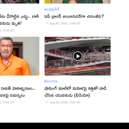
ఆంధ్రప్రదేశ్
ు ఢీకొట్టిన ఎద్దు.. లారీ
ఏపీ బ్రాండ్ అంబాసిడర్‌గా చిరంజీవి?
వకుడు మృతి!
Aug 05, 2026, 17:08 IST
, 17:08 IST
తెలంగాణ
ప్ రావత్ హఠాన్మరణం..
షాపింగ్ మాల్‌లో మహిళపై కత్తితో దాడి
ందనపై విమర్శలు
చేసిన యువకుడు (వీడియో)
, 17:08 IST
Aug 05, 2026, 17:08 IST