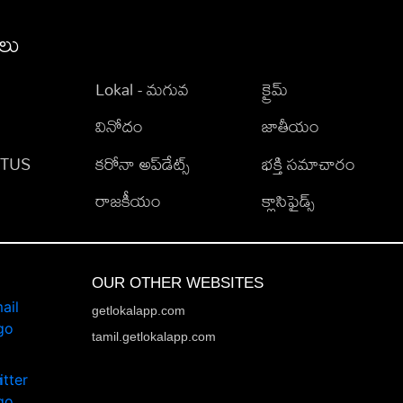
ీలు
Lokal - మగువ
క్రైమ్
వినోదం
జాతీయం
TATUS
కరోనా అప్‌డేట్స్
భక్తి సమాచారం
రాజకీయం
క్లాసిఫైడ్స్
OUR OTHER WEBSITES
getlokalapp.com
tamil.getlokalapp.com