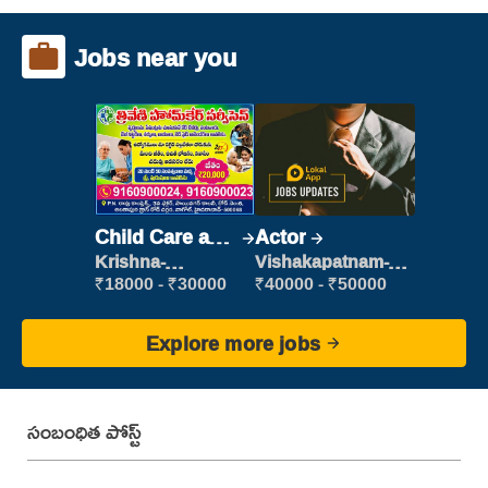
Jobs near you
Child Care and
Actor
Patient care
Krishna-
Vishakapatnam-
vijayawada
new
₹18000 - ₹30000
₹40000 - ₹50000
Explore more jobs
సంబంధిత పోస్ట్