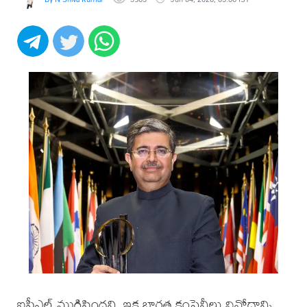
ఐపీఎల్ ముగిసిందని, ఇక భారత కంపెనీలు వినోదాన్ని