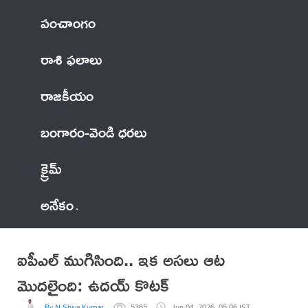
పంచాంగం
రాశి ఫలాలు
రాజకీయం
బంగారం-వెండి ధరలు
క్రైమ్
అనేకం
ఐపీఎల్ ముగిసింది.. ఇక అసలు ఆట
మొదలైంది: ఉదయ్ కొటక్
By N Shiva Kumar
5365
Jun 04, 2026, 05:06 IST