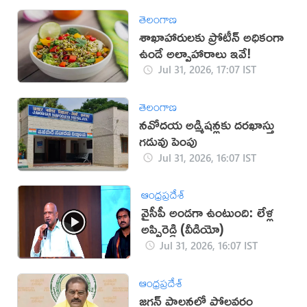
తెలంగాణ
శాఖాహారులకు ప్రోటీన్ అధికంగా
ఉండే అల్పాహారాలు ఇవే!
Jul 31, 2026, 17:07 IST
తెలంగాణ
నవోదయ అడ్మిషన్లకు దరఖాస్తు
గడువు పెంపు
Jul 31, 2026, 16:07 IST
ఆంధ్రప్రదేశ్
వైసీపీ అండగా ఉంటుంది: లేళ్ల
అప్పిరెడ్డి (వీడియో)
Jul 31, 2026, 16:07 IST
ఆంధ్రప్రదేశ్
జగన్‌ పాలనలో పోలవరం