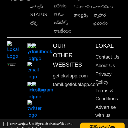
వినోదం
వాట్సాప్
సమాచారం
వాతావరణం
STATUS
కరోనా
క్లాసిఫైడ్స్
వ్యాపార
అప్‌డేట్స్
టిప్స్
ప్రపంచం
రాజకీయం
OUR
LOKAL
OTHER
Contact Us
WEBSITES
About Us
Privacy
getlokalapp.com
Policy
tamil.getlokalapp.com
Terms &
Conditions
Advertise
with us
Sitemap
తాజా వార్తలు & ఉద్యోగాలను పొందడానికి Lokal
డౌన్లోడ్ Lokal App