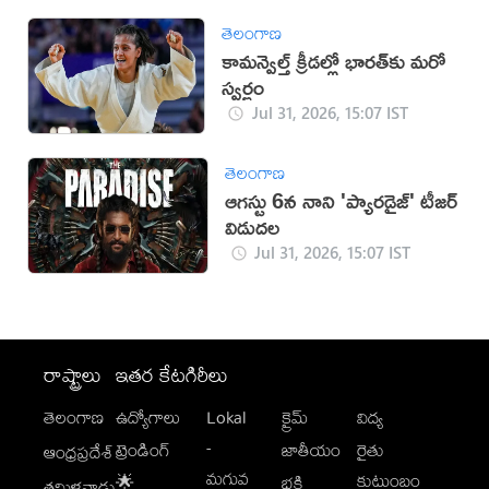
తెలంగాణ
కామన్వెల్త్ క్రీడల్లో భారత్‌కు మరో
స్వర్ణం
Jul 31, 2026, 15:07 IST
తెలంగాణ
ఆగస్టు 6న నాని 'ప్యారడైజ్' టీజర్
విడుదల
Jul 31, 2026, 15:07 IST
రాష్ట్రాలు
ఇతర కేటగిరీలు
తెలంగాణ
ఉద్యోగాలు
Lokal
క్రైమ్
విద్య
-
ట్రెండింగ్
జాతీయం
రైతు
ఆంధ్రప్రదేశ్
మగువ
కుటుంబం
🌟
భక్తి
తమిళనాడు