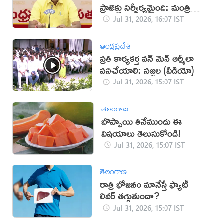
ప్రాజెక్టు నిర్వీర్యమైంది: మంత్రి
నిమ్మల
Jul 31, 2026, 16:07 IST
ఆంధ్రప్రదేశ్
ప్రతి కార్యకర్త వన్ మెన్ ఆర్మీలా
పనిచేయాలి: సజ్జల (వీడియో)
Jul 31, 2026, 15:07 IST
తెలంగాణ
బొప్పాయి తినేముందు ఈ
విషయాలు తెలుసుకోండి!
Jul 31, 2026, 15:07 IST
తెలంగాణ
రాత్రి భోజనం మానేస్తే ఫ్యాటీ
లివర్ తగ్గుతుందా?
Jul 31, 2026, 15:07 IST