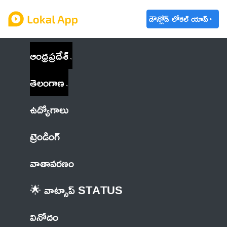
డౌన్లోడ్ లోకల్ యాప్
ఆంధ్రప్రదేశ్
తెలంగాణ
ఉద్యోగాలు
ట్రెండింగ్
వాతావరణం
🌟 వాట్సాప్ STATUS
వినోదం