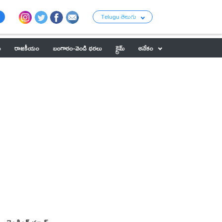
Telugu తెలుగు
ు
రాజకీయం
బంగారం-వెండి ధరలు
క్రైమ్
అనేకం