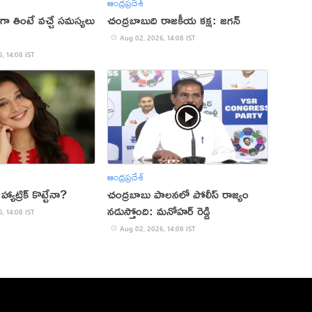
ఆంధ్రప్రదేశ్
ా తింటే వచ్చే సమస్యలు
చంద్రబాబుది రాజకీయ కక్ష: జగన్
Aug 02, 2026, 14:08 IST
, 14:08 IST
ఆంధ్రప్రదేశ్
యాట్రిక్ కొట్టేనా?
చంద్రబాబు పాలనలో పోలీస్ రాజ్యం
నడుస్తోంది: మనోహర్ రెడ్డి
, 14:08 IST
Aug 02, 2026, 14:08 IST