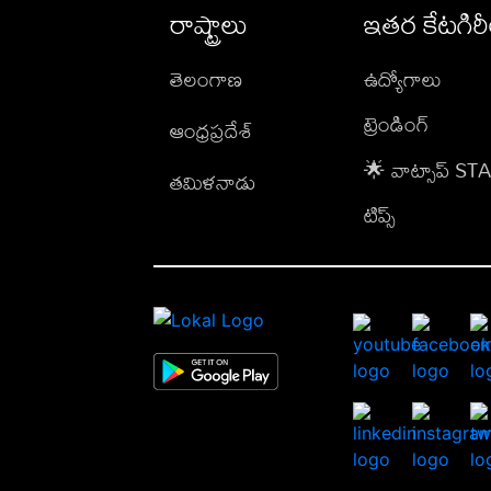
రాష్ట్రాలు
ఇతర కేటగిర
తెలంగాణ
ఉద్యోగాలు
ట్రెండింగ్
ఆంధ్రప్రదేశ్
🌟 వాట్సాప్ S
తమిళనాడు
టిప్స్