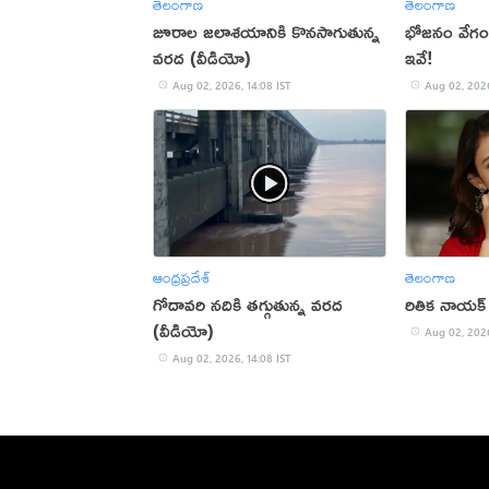
తెలంగాణ
తెలంగాణ
జూరాల జలాశయానికి కొనసాగుతున్న
భోజనం వేగంగ
వరద (వీడియో)
ఇవే!
Aug 02, 2026, 14:08 IST
Aug 02, 2026
ఆంధ్రప్రదేశ్
తెలంగాణ
గోదావరి నదికి తగ్గుతున్న వరద
రితిక నాయక్ హ్
(వీడియో)
Aug 02, 2026
Aug 02, 2026, 14:08 IST