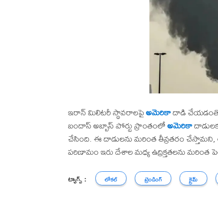
ఇరాన్ మిలిటరీ స్థావరాలపై
అమెరికా
దాడి చేయడంతో 
బందాస్‌ అబ్బాస్‌ పోర్టు ప్రాంతంలో
అమెరికా
దాడులకు
చేసింది. ఈ దాడులను మరింత తీవ్రతరం చేస్తామని, 
పరిణామం ఇరు దేశాల మధ్య ఉద్రిక్తతలను మరింత పె
ట్యాగ్స్ :
లోకల్
ట్రెండింగ్
క్రైమ్