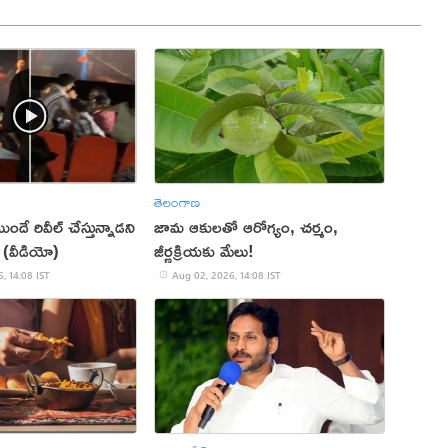
తెలంగాణ
ుందే రివీల్ చేస్తున్నాడని
జామ ఆకులతో ఆరోగ్యం, చర్మం,
 (వీడియో)
జీర్ణక్రియకు మేలు!
, 14:08 IST
Aug 02, 2026, 14:08 IST