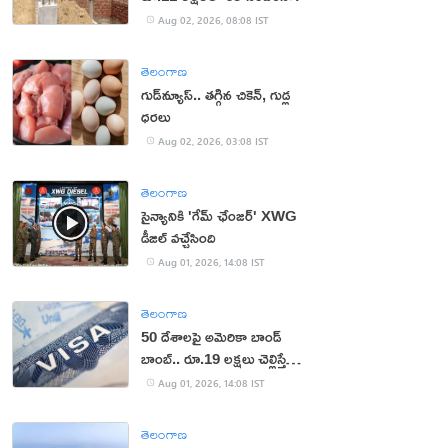
Aug 02, 2026, 08:08 IST
తెలంగాణ
గుడ్‌న్యూస్.. తగ్గిన చికెన్, గుడ్ల
ధరలు
Aug 02, 2026, 03:08 IST
తెలంగాణ
సైన్యానికి 'గేమ్ ఛేంజర్' XWG
డీజిల్ వచ్చేసింది
Aug 01, 2026, 14:08 IST
తెలంగాణ
50 దేశాలపై అమెరికా బాండ్
బాంబ్.. రూ.19 లక్షలు చెల్లిస్తేనే
వీసా!
Aug 01, 2026, 14:08 IST
తెలంగాణ