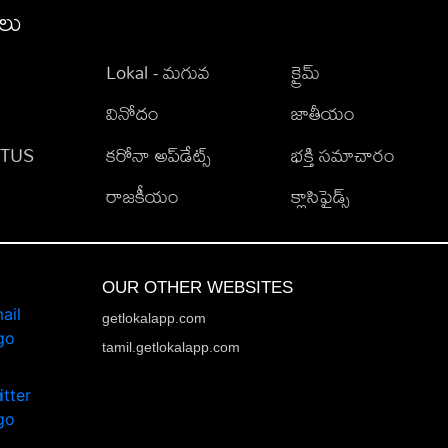
ీలు
Lokal - మగువ
క్రైమ్
వినోదం
జాతీయం
TATUS
కరోనా అప్‌డేట్స్
భక్తి సమాచారం
రాజకీయం
క్లాసిఫైడ్స్
OUR OTHER WEBSITES
getlokalapp.com
tamil.getlokalapp.com