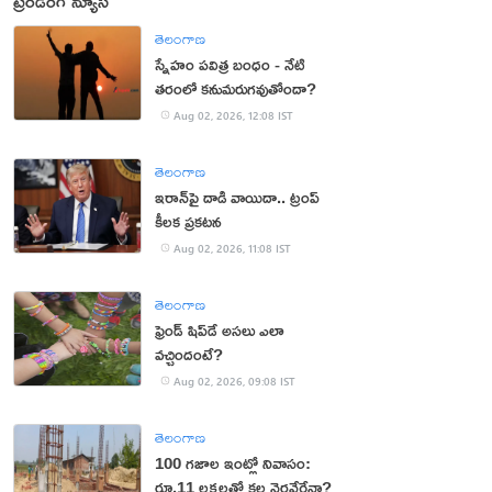
ట్రెండింగ్ న్యూస్
తెలంగాణ
స్నేహం పవిత్ర బంధం - నేటి
తరంలో కనుమరుగవుతోందా?
Aug 02, 2026, 12:08 IST
తెలంగాణ
ఇరాన్‌పై దాడి వాయిదా.. ట్రంప్
కీలక ప్రకటన
Aug 02, 2026, 11:08 IST
తెలంగాణ
ఫ్రెండ్ షిప్‌డే అసలు ఎలా
వచ్చిందంటే?
Aug 02, 2026, 09:08 IST
తెలంగాణ
100 గజాల ఇంట్లో నివాసం:
రూ.11 లక్షలతో కల నెరవేరేనా?