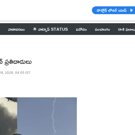
డౌన్లోడ్ లోకల్ యాప్
వాతావరణం
🌟 వాట్సాప్ STATUS
వినోదం
పంచాంగం
రాశి ఫలాల
‌ ప్రతిదాడులు
8, 2026, 04:05 IST