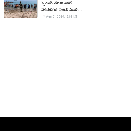
స్పెయిన్ చేరినా ఆకలే..
వెనుదిరిగిన వేలాది మంది
వలసదారులు
Aug 01, 2026, 12:08 IST