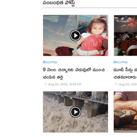
సంబంధిత పోస్ట్
తెలంగాణ
తెలంగాణ
9 నెలల చిన్నారిని చెరువులో ముంచి
మూవీ సీన్లు మ
చంపిన తల్లి
చితకబాదారు
Aug 02, 2026, 15:08 IST
Aug 02, 2026