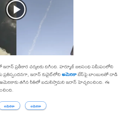
ఇరాన్ ప్రతీకార చర్యలకు దిగింది. హర్మూజ్‌ జలసంధి సమీపంలోని
 ప్రతిస్పందనగా, ఇరాన్ కువైట్‌లోని
అమెరికా
బేస్‌పై బాంబులతో దాడి
అమెరికాకు తగిన రీతిలో బదులిస్తామని ఇరాన్ హెచ్చరించింది. ఈ
ంచింది.
అమెరికా
అమెరికా