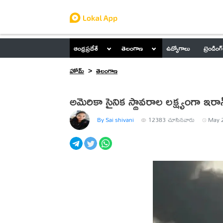
ఆంధ్రప్రదేశ్
తెలంగాణ
ఉద్యోగాలు
ట్రెండింగ్
హోమ్
తెలంగాణ
అమెరికా సైనిక స్థావరాల లక్ష్యంగా ఇరాన్
By Sai shivani
12383
చూసినవారు
May 2