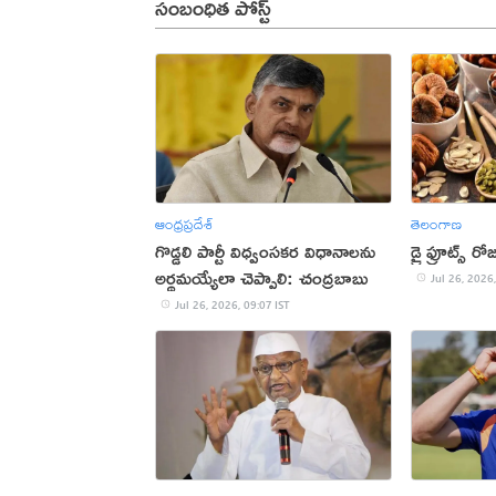
సంబంధిత పోస్ట్
ఆంధ్రప్రదేశ్
తెలంగాణ
గొడ్డలి పార్టీ విధ్వంసకర విధానాలను
డ్రై ఫ్రూట్స్
అర్థమయ్యేలా చెప్పాలి: చంద్రబాబు
Jul 26, 2026,
Jul 26, 2026, 09:07 IST