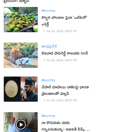
ట్రెండింగ్ న్యూస్
తెలంగాణ
కొబ్బరి బొండాల పైనా ‘ఎల్‌నినో’
ఎఫెక్ట్‌
Jul 26, 2026, 09:07 IST
ఆంధ్రప్రదేశ్
బెజవాడ పాపిరెడ్డి కాలువకు గండి
Jul 26, 2026, 04:07 IST
తెలంగాణ
నేపాల్‌ రూపాయి నాణెంపై భారత
ప్రాంతాలతో మ్యాప్‌
Jul 26, 2026, 00:07 IST
తెలంగాణ
నా కొడుకును చూసి
గర్వపడుతున్నా: అభిజిత్ దీప్కే తల్లి