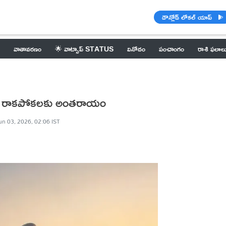
డౌన్లోడ్ లోకల్ యాప్
వాతావరణం
🌟 వాట్సాప్ STATUS
వినోదం
పంచాంగం
రాశి ఫలాల
ిమాన రాకపోకలకు అంతరాయం
un 03, 2026, 02:06 IST