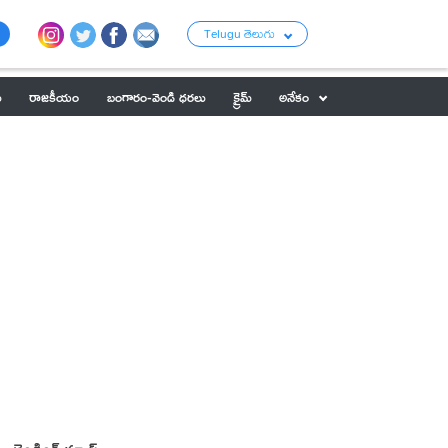
Telugu తెలుగు
ు
రాజకీయం
బంగారం-వెండి ధరలు
క్రైమ్
అనేకం