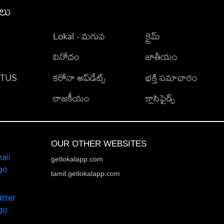
ీలు
Lokal - మగువ
క్రైమ్
వినోదం
జాతీయం
TATUS
కరోనా అప్‌డేట్స్
భక్తి సమాచారం
రాజకీయం
క్లాసిఫైడ్స్
OUR OTHER WEBSITES
getlokalapp.com
tamil.getlokalapp.com