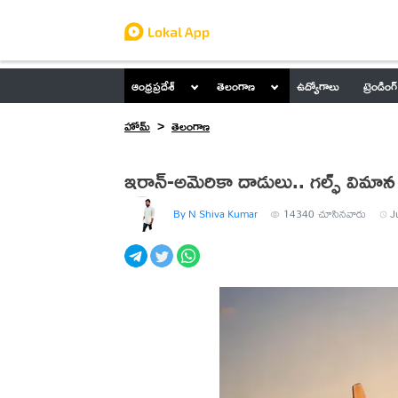
ఆంధ్రప్రదేశ్
తెలంగాణ
ఉద్యోగాలు
ట్రెండింగ్
హోమ్
తెలంగాణ
ఇరాన్-అమెరికా దాడులు.. గల్ఫ్ వ
By N Shiva Kumar
14340
చూసినవారు
J