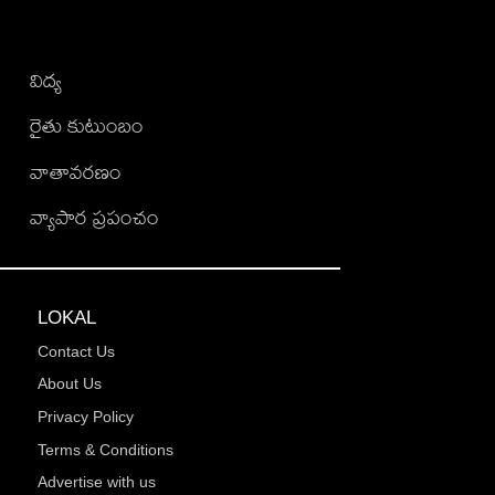
విద్య
రైతు కుటుంబం
వాతావరణం
వ్యాపార ప్రపంచం
LOKAL
Contact Us
About Us
Privacy Policy
Terms & Conditions
Advertise with us