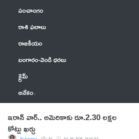
పంచాంగం
రాశి ఫలాలు
రాజకీయం
బంగారం-వెండి ధరలు
క్రైమ్
అనేకం
ఇరాన్‌ వార్‌.. అమెరికాకు రూ.2.30 లక్షల
కోట్లు ఖర్చు
By Swapna
51
Apr 29, 2026, 16:04 IST