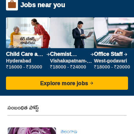
Jobs near you
Child Care and
Chemist
Office Staff
Patient care
Production
Hyderabad
Vishakapatnam-
West-godavari
new
Executive
₹16000 - ₹35000
₹18000 - ₹24000
₹18000 - ₹20000
Explore more jobs
సంబంధిత పోస్ట్
తెలంగాణ