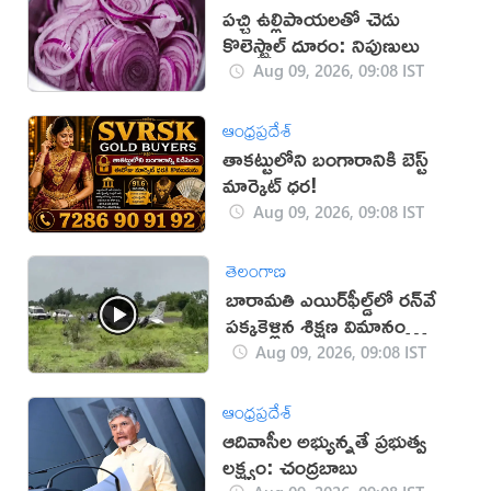
పచ్చి ఉల్లిపాయలతో చెడు
కొలెస్ట్రాల్ దూరం: నిపుణులు
Aug 09, 2026, 09:08 IST
ఆంధ్రప్రదేశ్
తాకట్టులోని బంగారానికి బెస్ట్
మార్కెట్ ధర!
Aug 09, 2026, 09:08 IST
తెలంగాణ
బారామతి ఎయిర్‌ఫీల్డ్‌లో రన్‌వే
పక్కకెళ్లిన శిక్షణ విమానం
(వీడియో)
Aug 09, 2026, 09:08 IST
ఆంధ్రప్రదేశ్
ఆదివాసీల అభ్యున్నతే ప్రభుత్వ
లక్ష్యం: చంద్రబాబు