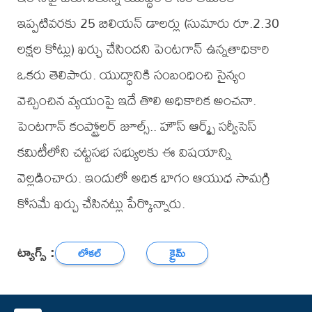
ఇప్పటివరకు 25 బిలియన్ డాలర్లు (సుమారు రూ.2.30
లక్షల కోట్లు) ఖర్చు చేసిందని పెంటగాన్ ఉన్నతాధికారి
ఒకరు తెలిపారు. యుద్ధానికి సంబంధించి సైన్యం
వెచ్చించిన వ్యయంపై ఇదే తొలి అధికారిక అంచనా.
పెంటగాన్ కంప్ట్రోలర్ జూల్స్.. హౌస్ ఆర్మ్స్‌ సర్వీసెస్
కమిటీలోని చట్టసభ సభ్యులకు ఈ విషయాన్ని
వెల్లడించారు. ఇందులో అధిక భాగం ఆయుధ సామగ్రి
కోసమే ఖర్చు చేసినట్లు పేర్కొన్నారు.
ట్యాగ్స్ :
లోకల్
క్రైమ్