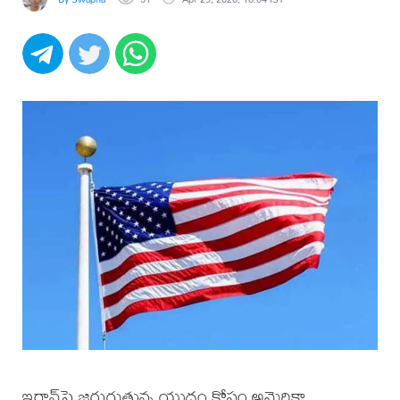
ఇరాన్‌పై జరుగుతున్న యుద్ధం కోసం అమెరికా