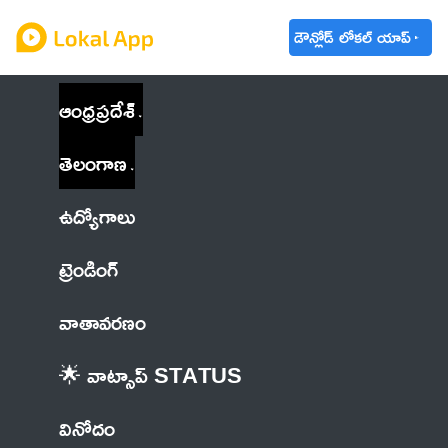
డౌన్లోడ్ లోకల్ యాప్
ఆంధ్రప్రదేశ్
తెలంగాణ
ఉద్యోగాలు
ట్రెండింగ్
వాతావరణం
🌟 వాట్సాప్ STATUS
వినోదం