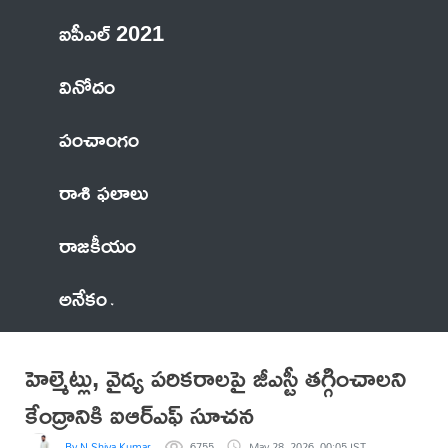
ఐపీఎల్ 2021
వినోదం
పంచాంగం
రాశి ఫలాలు
రాజకీయం
అనేకం
హెల్మెట్లు, వైద్య పరికరాలపై జీఎస్టీ తగ్గించాలని
కేంద్రానికి ఐఆర్‌ఎఫ్‌ సూచన
By N Shiva Kumar
6755
May 28, 2026, 00:05 IST