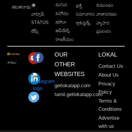
మగువ
కుటుంబం
🌟
భక్తి
తమిళనాడు
వినోదం
వాట్సాప్
సమాచారం
వాతావరణం
STATUS
కరోనా
క్లాసిఫైడ్స్
వ్యాపార
అప్‌డేట్స్
టిప్స్
ప్రపంచం
రాజకీయం
OUR
LOKAL
OTHER
Contact Us
WEBSITES
About Us
Privacy
getlokalapp.com
Policy
tamil.getlokalapp.com
Terms &
Conditions
Advertise
with us