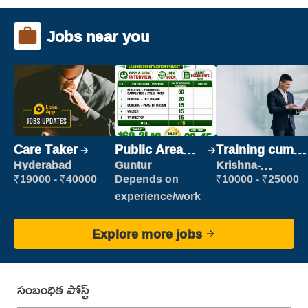
Jobs near you
Care Taker
Public Area
Training cum
Cleaner
Placement
Hyderabad
Guntur
Krishna-
vijayawada
₹19000 - ₹40000
Depends on
₹10000 - ₹25000
experience/work
Explore more jobs
సంబంధిత పోస్ట్