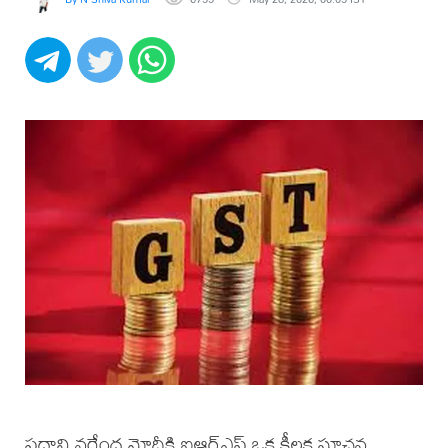
ప్రధాని నరేంద్ర మోదీకి ఐఆర్‌ఎఫ్‌ ఒక కీలక సూచన