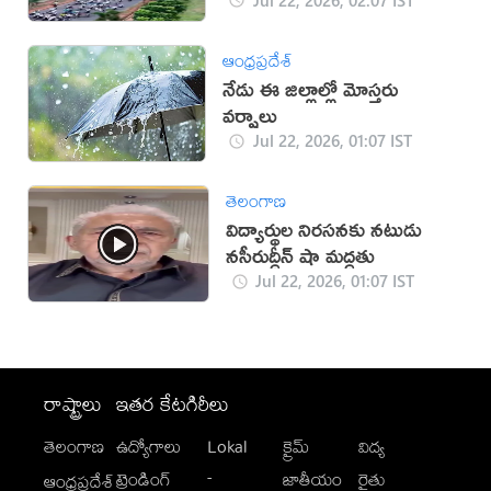
ఆంధ్రప్రదేశ్
నేడు ఈ జిల్లాల్లో మోస్తరు
వర్షాలు
Jul 22, 2026, 01:07 IST
తెలంగాణ
విద్యార్థుల నిరసనకు నటుడు
నసీరుద్దీన్ షా మద్దతు
Jul 22, 2026, 01:07 IST
రాష్ట్రాలు
ఇతర కేటగిరీలు
తెలంగాణ
ఉద్యోగాలు
Lokal
క్రైమ్
విద్య
-
ట్రెండింగ్
జాతీయం
రైతు
ఆంధ్రప్రదేశ్