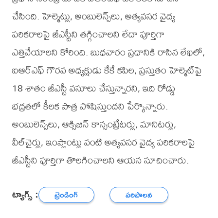
చేసింది. హెల్మెట్లు, అంబులెన్స్‌లు, అత్యవసర వైద్య
పరికరాలపై జీఎస్టీని తగ్గించాలని లేదా పూర్తిగా
ఎత్తివేయాలని కోరింది. బుధవారం ప్రధానికి రాసిన లేఖలో,
ఐఆర్‌ఎఫ్‌ గౌరవ అధ్యక్షుడు కేకే కపిల, ప్రస్తుతం హెల్మెట్‌పై
18 శాతం జీఎస్టీ వసూలు చేస్తున్నారని, ఇది రోడ్డు
భద్రతలో కీలక పాత్ర పోషిస్తుందని పేర్కొన్నారు.
అంబులెన్స్‌లు, ఆక్సిజన్ కాన్సంట్రేటర్లు, మానిటర్లు,
వీల్‌చైర్లు, ఇంప్లాంట్లు వంటి అత్యవసర వైద్య పరికరాలపై
జీఎస్టీని పూర్తిగా తొలగించాలని ఆయన సూచించారు.
ట్యాగ్స్ :
ట్రెండింగ్
పరిపాలన