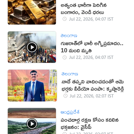
అత్యంత భారీగా పెరిగిన
బంగారం, వెండి ధరలు
Jul 22, 2026, 04:07 IST
తెలంగాణ
గుజరాత్‌లో భారీ అగ్నిప్రమాదం..
10 మంది మృతి
Jul 22, 2026, 04:07 IST
తెలంగాణ
నాదే తప్పని వాదించడంతో ఆమె
భర్తకు వీడియో పంపా: కృష్ణారెడ్డి
Jul 22, 2026, 02:07 IST
ఆంధ్రప్రదేశ్
పంచదార్ల రక్షణ కోసం కదిలిన
భక్తజనం: వైసీపీ
Jul 22, 2026, 02:07 IST