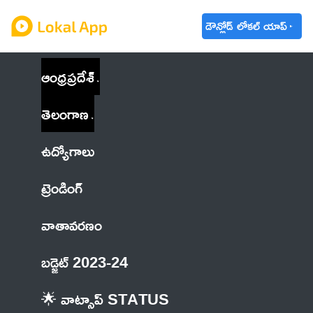
డౌన్లోడ్ లోకల్ యాప్
ఆంధ్రప్రదేశ్
తెలంగాణ
ఉద్యోగాలు
ట్రెండింగ్
వాతావరణం
బడ్జెట్ 2023-24
🌟 వాట్సాప్ STATUS