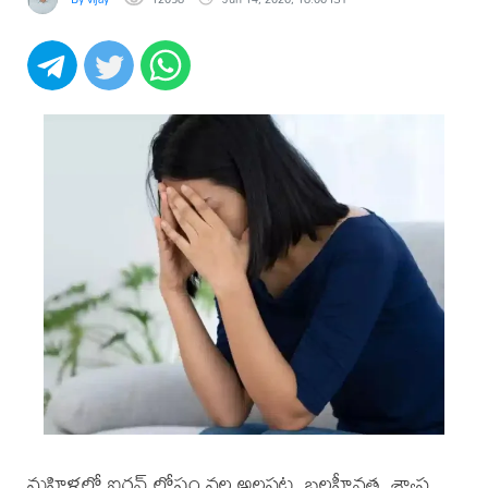
మహిళల్లో ఐరన్ లోపం వల్ల అలసట, బలహీనత, శ్వాస