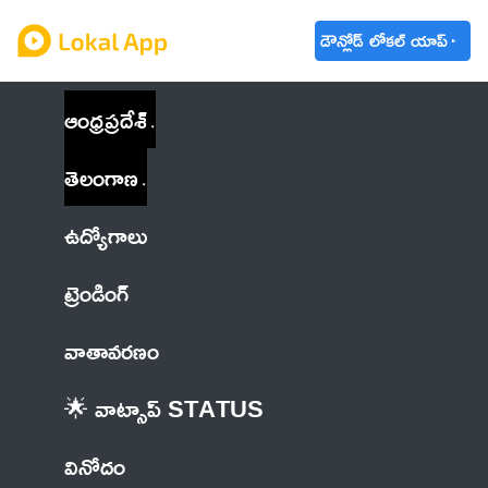
డౌన్లోడ్ లోకల్ యాప్
ఆంధ్రప్రదేశ్
తెలంగాణ
ఉద్యోగాలు
ట్రెండింగ్
వాతావరణం
🌟 వాట్సాప్ STATUS
వినోదం