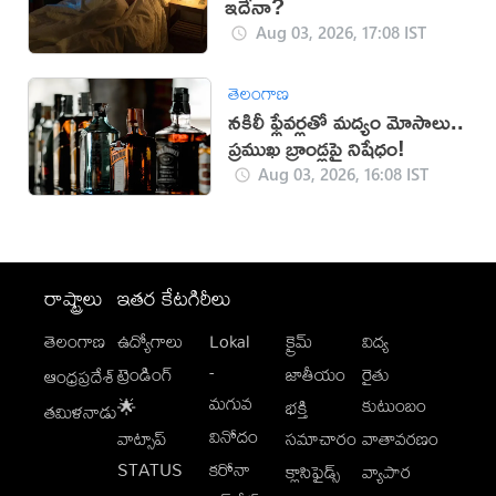
ఇదేనా?
Aug 03, 2026, 17:08 IST
తెలంగాణ
నకిలీ ఫ్లేవర్లతో మద్యం మోసాలు..
ప్రముఖ బ్రాండ్లపై నిషేధం!
Aug 03, 2026, 16:08 IST
రాష్ట్రాలు
ఇతర కేటగిరీలు
తెలంగాణ
ఉద్యోగాలు
Lokal
క్రైమ్
విద్య
-
ట్రెండింగ్
జాతీయం
రైతు
ఆంధ్రప్రదేశ్
మగువ
కుటుంబం
🌟
భక్తి
తమిళనాడు
వినోదం
వాట్సాప్
సమాచారం
వాతావరణం
STATUS
కరోనా
క్లాసిఫైడ్స్
వ్యాపార