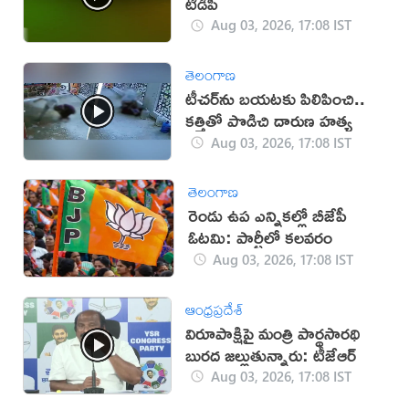
టీడీపీ
Aug 03, 2026, 17:08 IST
తెలంగాణ
టీచర్‌ను బయటకు పిలిపించి..
కత్తితో పొడిచి దారుణ హత్య
Aug 03, 2026, 17:08 IST
తెలంగాణ
రెండు ఉప ఎన్నికల్లో బీజేపీ
ఓటమి: పార్టీలో కలవరం
Aug 03, 2026, 17:08 IST
ఆంధ్రప్రదేశ్
విరూపాక్షిపై మంత్రి పార్థసారథి
బురద జల్లుతున్నారు: టీజేఆర్
Aug 03, 2026, 17:08 IST