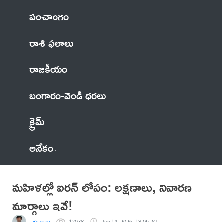
పంచాంగం
రాశి ఫలాలు
రాజకీయం
బంగారం-వెండి ధరలు
క్రైమ్
అనేకం
మహిళల్లో ఐరన్ లోపం: లక్షణాలు, నివారణ
మార్గాలు ఇవే!
By vijay
12038
Jun 14, 2026, 18:06 IST