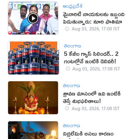
ఆంధ్రప్రదేశ్
మైనారిటీ నాయకులను ఇబ్బంది
పెడుతున్నారు: నూరి ఫాతిమా
Aug 03, 2026, 17:08 IST
తెలంగాణ
5 కేజీల గ్యాస్ సిలిండర్.. 2
గంటల్లోనే ఇంటికి డెలివరీ!
Aug 03, 2026, 17:08 IST
తెలంగాణ
శ్రావణ మాసంలో ఇవి ఇంటికి
తెస్తే శుభఫలితాలు!
Aug 03, 2026, 17:08 IST
తెలంగాణ
నిద్రలేమికి అసలు కారణం