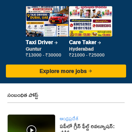
Taxi Driver
Care Taker
Guntur
Hyderabad
₹13000 - ₹30000
₹21000 - ₹25000
Explore more jobs
సంబంధిత పోస్ట్
ఆంధ్రప్రదేశ్
ఏపీలో గ్రీన్ ఫీల్డ్ రివల్యూషన్: