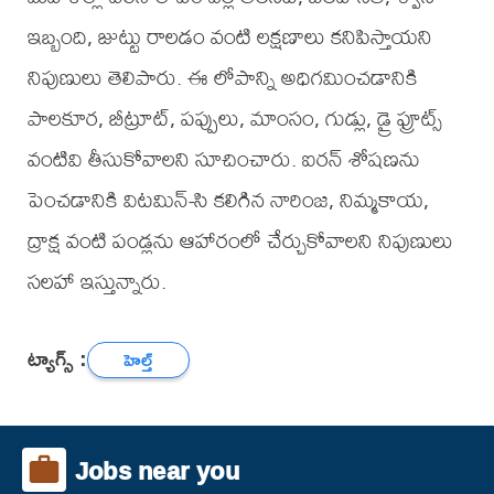
ఇబ్బంది, జుట్టు రాలడం వంటి లక్షణాలు కనిపిస్తాయని
నిపుణులు తెలిపారు. ఈ లోపాన్ని అధిగమించడానికి
పాలకూర, బీట్రూట్, పప్పులు, మాంసం, గుడ్లు, డ్రై ఫ్రూట్స్
వంటివి తీసుకోవాలని సూచించారు. ఐరన్ శోషణను
పెంచడానికి విటమిన్-సి కలిగిన నారింజ, నిమ్మకాయ,
ద్రాక్ష వంటి పండ్లను ఆహారంలో చేర్చుకోవాలని నిపుణులు
సలహా ఇస్తున్నారు.
ట్యాగ్స్ :
హెల్త్
Jobs near you