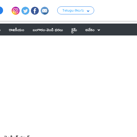
Telugu తెలుగు
ు
రాజకీయం
బంగారం-వెండి ధరలు
క్రైమ్
అనేకం