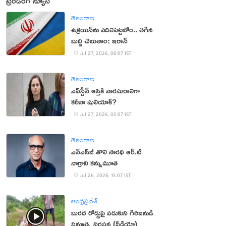
ట్రెండింగ్ న్యూస్
తెలంగాణ
ఉక్రెయిన్‌ను వదిలిపెట్టబోం.. తగిన
బుద్ధి చెబుతాం: ఇరాన్‌
Jul 27, 2026, 06:07 IST
తెలంగాణ
ఎప్‌స్టీన్‌ ఆస్తికి వారసురాలిగా
కరీనా షులియాక్‌?
Jul 27, 2026, 05:07 IST
తెలంగాణ
ఎన్‌ఎస్‌జీ తొలి సారథి ఆర్‌.టి
నాగ్రాని కన్నుమూత
Jul 26, 2026, 15:07 IST
ఆంధ్రప్రదేశ్
బురద రోడ్డుపై పడుకుని గిరిజనుడి
వినూత్న నిరసన (వీడియో)