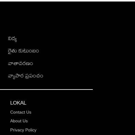
విద్య
రైతు కుటుంబం
వాతావరణం
వ్యాపార ప్రపంచం
LOKAL
Contact Us
About Us
Privacy Policy