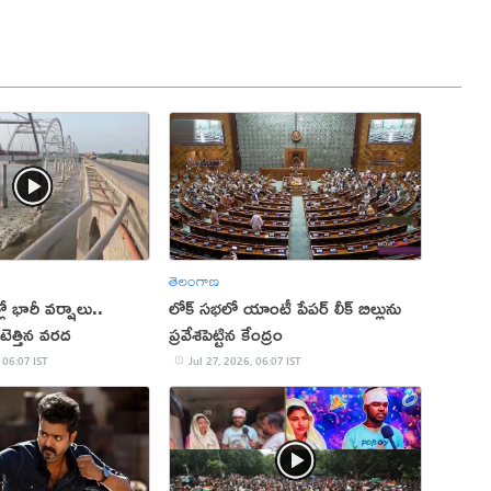
తెలంగాణ
్లో భారీ వర్షాలు..
లోక్ సభలో యాంటీ పేపర్ లీక్ బిల్లును
ెత్తిన వరద
ప్రవేశపెట్టిన కేంద్రం
 06:07 IST
Jul 27, 2026, 06:07 IST