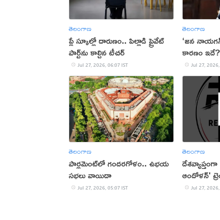
తెలంగాణ
తెలంగాణ
ప్లే స్కూల్లో దారుణం.. పిల్లాడి ప్రైవేట్
‘జన నాయగన్‌
పార్ట్‌ను కాల్చిన టీచర్
కారణం ఇదే?
Jul 27, 2026, 06:07 IST
Jul 27, 2026,
తెలంగాణ
తెలంగాణ
పార్లమెంట్‌లో గందరగోళం.. ఉభయ
దేశవ్యాప్తంగ
సభలు వాయిదా
ఆందోళన్' ట్రె
Jul 27, 2026, 05:07 IST
Jul 27, 2026,