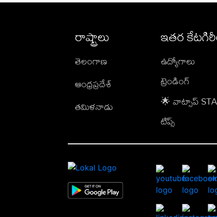
రాష్ట్రాలు
ఇతర కేటగిర
తెలంగాణ
ఉద్యోగాలు
ట్రెండింగ్
ఆంధ్రప్రదేశ్
🌟 వాట్సాప్ S
తమిళనాడు
టిప్స్