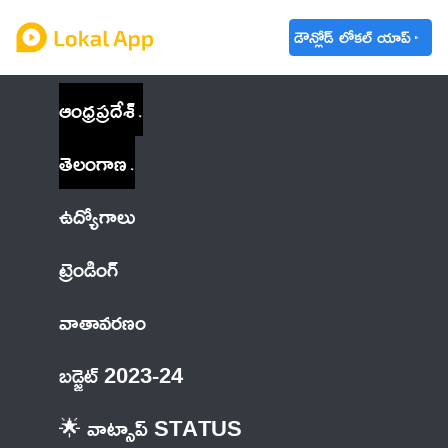
డౌన్లోడ్ లోకల్ యాప్
ఆంధ్రప్రదేశ్
తెలంగాణ
ఉద్యోగాలు
ట్రెండింగ్
వాతావరణం
బడ్జెట్ 2023-24
🌟 వాట్సాప్ STATUS