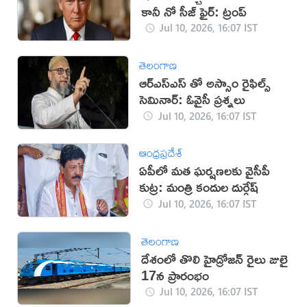
కానీ నో సీజ్ ఫైర్: ట్రంప్
Jul 10, 2026, 16:07 IST
తెలంగాణ
ఆర్ఎస్ఎస్ తో అస్సాం రైఫిల్స్
సెమినార్: ఓవైసీ ప్రశ్నలు
Jul 10, 2026, 16:07 IST
ఆంధ్రప్రదేశ్
ఏపీలో మత ఘర్షణలకు వైసీపీ
కుట్ర: మంత్రి కందుల దుర్గేష్
Jul 10, 2026, 16:07 IST
తెలంగాణ
దేశంలో తొలి హైడ్రోజన్ రైలు జులై
17న ప్రారంభం
Jul 10, 2026, 16:07 IST