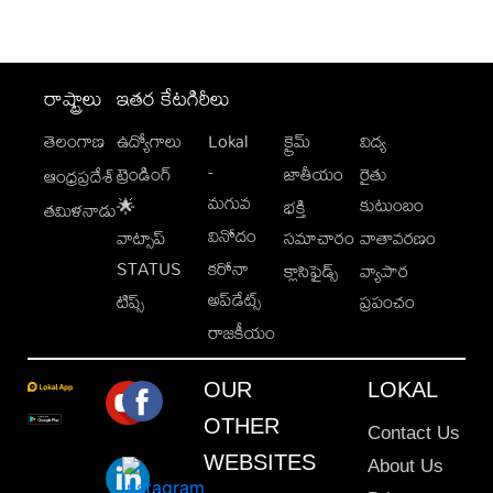
రాష్ట్రాలు
ఇతర కేటగిరీలు
తెలంగాణ
ఉద్యోగాలు
Lokal
క్రైమ్
విద్య
-
ట్రెండింగ్
జాతీయం
రైతు
ఆంధ్రప్రదేశ్
మగువ
కుటుంబం
🌟
భక్తి
తమిళనాడు
వినోదం
వాట్సాప్
సమాచారం
వాతావరణం
STATUS
కరోనా
క్లాసిఫైడ్స్
వ్యాపార
అప్‌డేట్స్
టిప్స్
ప్రపంచం
రాజకీయం
OUR
LOKAL
OTHER
Contact Us
WEBSITES
About Us