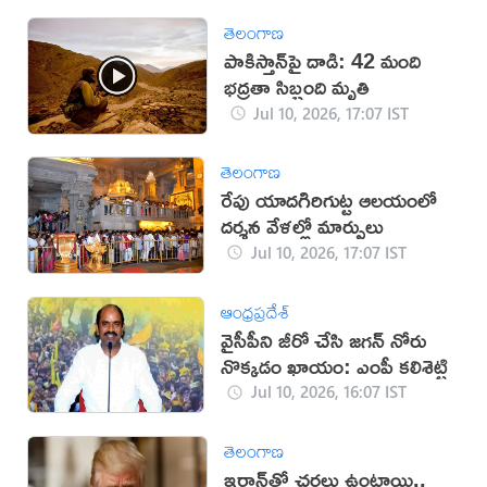
తెలంగాణ
పాకిస్తాన్‌పై దాడి: 42 మంది
భద్రతా సిబ్బంది మృతి
Jul 10, 2026, 17:07 IST
తెలంగాణ
రేపు యాదగిరిగుట్ట ఆలయంలో
దర్శన వేళల్లో మార్పులు
Jul 10, 2026, 17:07 IST
ఆంధ్రప్రదేశ్
వైసీపీని జీరో చేసి జగన్ నోరు
నొక్కడం ఖాయం: ఎంపీ కలిశెట్టి
Jul 10, 2026, 16:07 IST
తెలంగాణ
‌ఇరాన్‌తో చర్చలు ఉంటాయి..