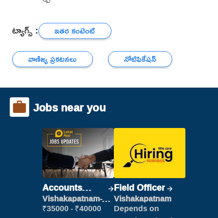
ట్యాగ్స్ :
ఇతర కంటెంట్
వాణిజ్య ప్రకటనలు
నోటిఫికేషన్
Jobs near you
Accounts
Field Officer
Clerk
Vishakapatnam-
Vishakapatnam
new
₹35000 - ₹40000
Depends on