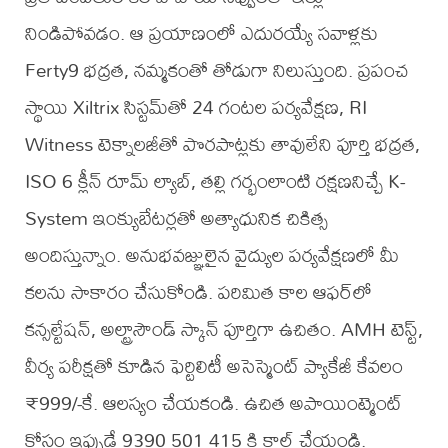
నిండిపోవడం. ఆ ప్రయాణంలో ఎదురయ్యే సవాళ్లకు
Ferty9 భద్రత, నమ్మకంతో తోడుగా నిలుస్తుంది. ప్రపంచ
స్థాయి Xiltrix సిస్టమ్‌తో 24 గంటల పర్యవేక్షణ, RI
Witness టెక్నాలజీతో పొరపాట్లకు తావులేని పూర్తి భద్రత,
ISO 6 క్లీన్ రూమ్ ల్యాబ్, తల్లి గర్భంలాంటి రక్షణనిచ్చే K-
System ఇంక్యుబేటర్లతో అత్యాధునిక చికిత్స
అందిస్తున్నాం. అనుభవజ్ఞులైన వైద్యుల పర్యవేక్షణలో మీ
కలను సాకారం చేసుకోండి. పరిమిత కాల ఆఫర్‌లో
కన్సల్టేషన్, అల్ట్రాసౌండ్ స్కాన్ పూర్తిగా ఉచితం. AMH టెస్ట్,
వీర్య పరీక్షతో కూడిన ఫెర్టిలిటీ అసెస్మెంట్ ప్యాకేజీ కేవలం
₹999/-కే. ఆలస్యం చేయకండి. ఉచిత అపాయింట్మెంట్
కోసం ఇప్పుడే 9390 501 415 కి కాల్ చేయండి.