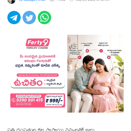
ప్రతి దంపతుల కల పాపాయి నవ్వులతో ఇల్లు