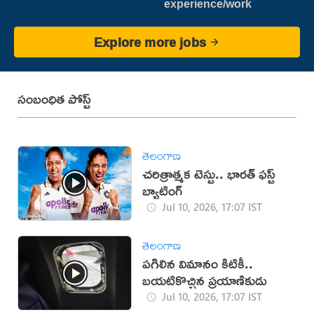
experience/work
Explore more jobs
సంబంధిత పోస్ట్
తెలంగాణ
చరిత్రాత్మక టెస్టు.. భారత్‌ ఫస్ట్‌
బ్యాటింగ్‌
Jul 10, 2026, 17:07 IST
తెలంగాణ
పగిలిన విమానం కిటికీ..
బయటికొచ్చిన ప్రయాణికుడు
Jul 10, 2026, 17:07 IST