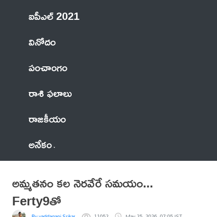
ఐపీఎల్ 2021
వినోదం
పంచాంగం
రాశి ఫలాలు
రాజకీయం
అనేకం
అమ్మతనం కల నెరవేరే సమయం...
Ferty9తో
By vaddagani Srikanth
11052
May 25, 2026, 07:05 IST