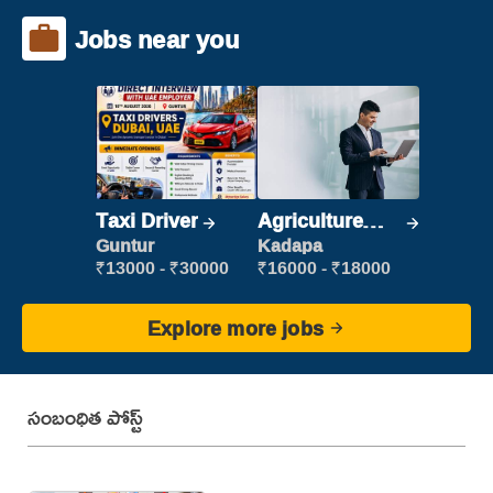
Jobs near you
Taxi Driver
Agriculture
Labour
Guntur
Kadapa
₹13000 - ₹30000
₹16000 - ₹18000
Explore more jobs
సంబంధిత పోస్ట్