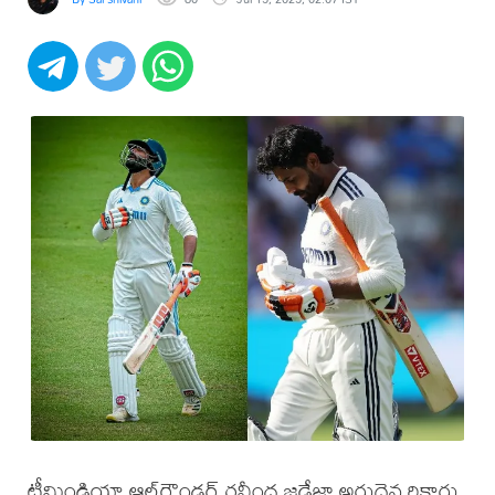
టీమిండియా ఆల్‌రౌండర్‌ రవీంద్ర జడేజా అరుదైన రికార్డు