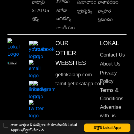
వినోదం
వాట్సాప్
సమాచారం
వాతావరణం
STATUS
కరోనా
క్లాసిఫైడ్స్
వ్యాపార
అప్‌డేట్స్
టిప్స్
ప్రపంచం
రాజకీయం
OUR
LOKAL
OTHER
Contact Us
WEBSITES
About Us
Privacy
getlokalapp.com
Policy
tamil.getlokalapp.com
Terms &
Conditions
Advertise
with us
Sitemap
తాజా వార్తలు & ఉద్యోగాలను పొందడానికి Lokal
డౌన్లోడ్ Lokal App
Appని ఇన్‌స్టాల్ చేయండి
This material may not be published, transmitted, rewritten or redistributed. © 2020 Lokal App. All rights reserved.