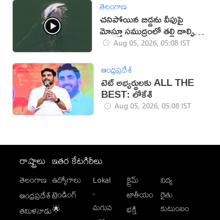
తెలంగాణ
చనిపోయిన బిడ్డను వీపుపై
మోస్తూ సముద్రంలో తల్లి డాల్ఫిన్
(వీడియో)
Aug 05, 2026, 05:08 IST
ఆంధ్రప్రదేశ్
టెట్ అభ్యర్థులకు ALL THE
BEST: లోకేశ్
Aug 05, 2026, 05:08 IST
రాష్ట్రాలు
ఇతర కేటగిరీలు
తెలంగాణ
ఉద్యోగాలు
Lokal
క్రైమ్
విద్య
-
ట్రెండింగ్
జాతీయం
రైతు
ఆంధ్రప్రదేశ్
మగువ
కుటుంబం
🌟
భక్తి
తమిళనాడు