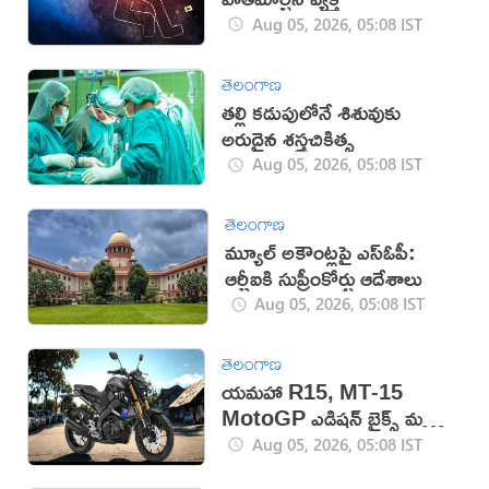
Aug 05, 2026, 05:08 IST
తెలంగాణ
తల్లి కడుపులోనే శిశువుకు
అరుదైన శస్త్రచికిత్స
Aug 05, 2026, 05:08 IST
తెలంగాణ
మ్యూల్ అకౌంట్లపై ఎస్ఓపీ:
ఆర్బీఐకి సుప్రీంకోర్టు ఆదేశాలు
Aug 05, 2026, 05:08 IST
తెలంగాణ
యమహా R15, MT-15
MotoGP ఎడిషన్ బైక్స్ మళ్లీ
వచ్చేశాయి
Aug 05, 2026, 05:08 IST