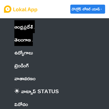
డౌన్లోడ్ లోకల్ యాప్
ఆంధ్రప్రదేశ్
తెలంగాణ
ఉద్యోగాలు
ట్రెండింగ్
వాతావరణం
🌟 వాట్సాప్ STATUS
వినోదం