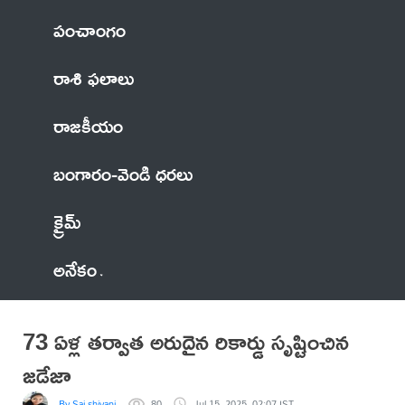
పంచాంగం
రాశి ఫలాలు
రాజకీయం
బంగారం-వెండి ధరలు
క్రైమ్
అనేకం
73 ఏళ్ల తర్వాత అరుదైన రికార్డు సృష్టించిన
జడేజా
By Sai shivani
80
Jul 15, 2025, 02:07 IST