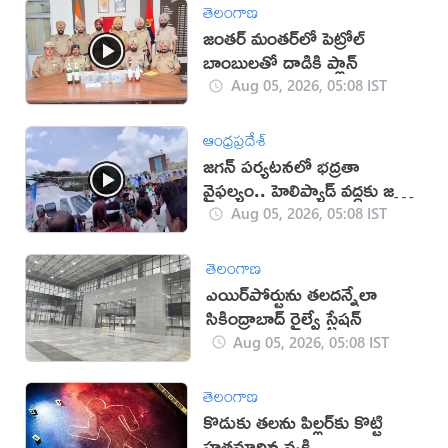
తెలంగాణ
జంతర్ మంతర్‌లో పెట్రోల్
బాంబులతో దాడికి ప్లాన్
Aug 05, 2026, 05:08 IST
ఆంధ్రప్రదేశ్
జగన్ పర్యటనలో భద్రతా
వైఫల్యం.. హెలిప్యాడ్ వద్దకు జనం
(వీడియో)
Aug 05, 2026, 05:08 IST
తెలంగాణ
ఎయిర్‌పోర్టును తలదన్నేలా
సికింద్రాబాద్ రైల్వే స్టేషన్
Aug 05, 2026, 05:08 IST
తెలంగాణ
కొడుకు తలను పిల్లర్‌కు కొట్టి
హతమార్చిన వ్యక్తి