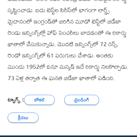
సృష్టించాడు. ఐదు టెస్ట్‌ల సిరీస్‌లో భాగంగా లార్డ్స్
మైదానంలో ఇంగ్లండ్‌తో జరిగిన మూడో టెస్ట్‌లో జడేజా
రెండు ఇన్నింగ్స్‌ల్లో హాఫ్ సెంచరీలు బాదడంతో ఈ రికార్డు
ఖాతాలో వేసుకున్నాడు. మొదటి ఇన్నింగ్స్‌లో 72 రన్స్,
రెండో ఇన్నింగ్స్‌లో 61 పరుగులు చేశాడు. అంతకు
ముందు 1952లో వినూ మన్కడ్ ఇదే రికార్డు నెలకొల్పాడు.
73 ఏళ్ల తర్వాత ఈ ఘనత జడేజా ఖాతాలో పడింది.
ట్యాగ్స్ :
లోకల్
ట్రెండింగ్
క్రీడలు