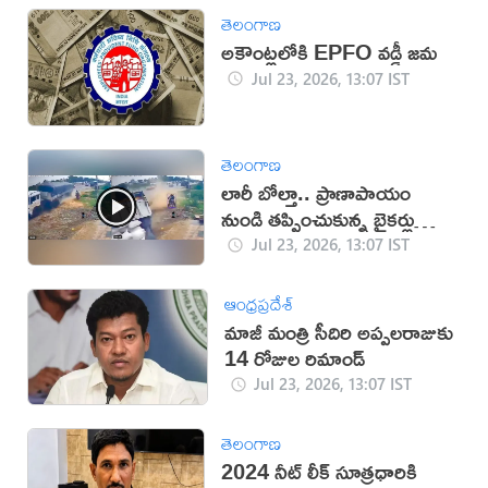
తెలంగాణ
అకౌంట్లలోకి EPFO వడ్డీ జమ
Jul 23, 2026, 13:07 IST
తెలంగాణ
లారీ బోల్తా.. ప్రాణాపాయం
నుండి తప్పించుకున్న బైకర్లు
(వీడియో)
Jul 23, 2026, 13:07 IST
ఆంధ్రప్రదేశ్
మాజీ మంత్రి సీదిరి అప్పలరాజుకు
14 రోజుల రిమాండ్
Jul 23, 2026, 13:07 IST
తెలంగాణ
2024 నీట్‌ లీక్‌ సూత్రధారికి