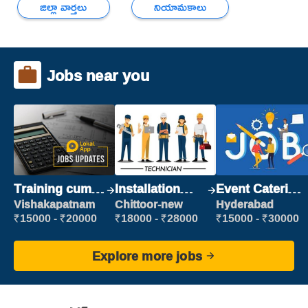
జిల్లా వార్తలు
నియామకాలు
Jobs near you
Training cum
Installation
Event Catering
Placement
Engineer/
Staff
Vishakapatnam
Chittoor-new
Hyderabad
Helper
₹15000 - ₹20000
₹18000 - ₹28000
₹15000 - ₹30000
Explore more jobs