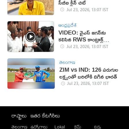
సీబీఐ క్లీన్‌ చిట్‌
Jul 23, 2026, 13:07 IST
ఆంధ్రప్రదేశ్
VIDEO: వైఎస్ జగన్‌ను
కలిసిన RWS కాంట్రాక్ట్
కార్మికులు
Jul 23, 2026, 13:07 IST
తెలంగాణ
ZIM vs IND: 126 పరుగుల
లక్ష్యంతో బరిలోకి దిగిన భారత్
Jul 23, 2026, 13:07 IST
రాష్ట్రాలు
ఇతర కేటగిరీలు
తెలంగాణ
ఉద్యోగాలు
Lokal
క్రైమ్
విద్య