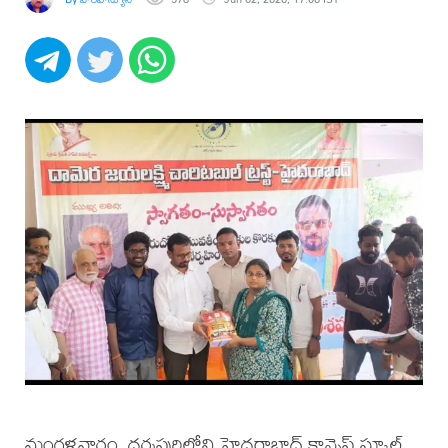
మంగళవారం, ధర్మపురిలోని హైదరాబాద్ కాన్సెప్ట్ స్కూల్