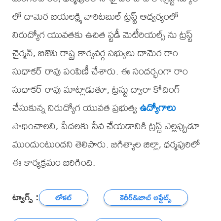
లో దామెర జయలక్ష్మి చారిటబుల్ ట్రస్ట్ ఆధ్వర్యంలో
నిరుద్యోగ యువతకు ఉచిత స్టడీ మెటీరియల్స్ ను ట్రస్ట్
చైర్మన్, బిజెపి రాష్ట్ర కార్యవర్గ సభ్యులు దామెర రాం
సుధాకర్ రావు పంపిణీ చేశారు. ఈ సందర్భంగా రాం
సుధాకర్ రావు మాట్లాడుతూ, ట్రస్టు ద్వారా కోచింగ్
చేసుకున్న నిరుద్యోగ యువత ప్రభుత్వ
ఉద్యోగాలు
సాధించాలని, పేదలకు సేవ చేయడానికి ట్రస్ట్ ఎల్లప్పుడూ
ముందుంటుందని తెలిపారు. జగిత్యాల జిల్లా, ధర్మపురిలో
ఈ కార్యక్రమం జరిగింది.
ట్యాగ్స్ :
లోకల్
కెరీర్‌&జాబ్ అప్డేట్స్