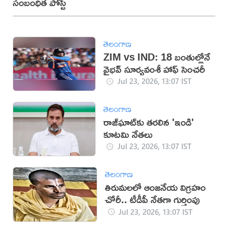
సంబంధిత పోస్ట్
తెలంగాణ
ZIM vs IND: 18 బంతుల్లోనే
వైభవ్ సూర్యవంశీ హాఫ్‌ సెంచరీ
Jul 23, 2026, 13:07 IST
తెలంగాణ
రాజ్‌ఘాట్‌కు తరలిన 'ఇండి'
కూటమి నేతలు
Jul 23, 2026, 13:07 IST
తెలంగాణ
తిరుమలలో ఆంజనేయ విగ్రహం
చోరీ.. టీడీపీ నేతగా గుర్తింపు
Jul 23, 2026, 13:07 IST