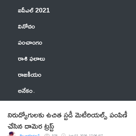
ఐపీఎల్ 2021
వినోదం
పంచాంగం
రాశి ఫలాలు
రాజకీయం
అనేకం
నిరుద్యోగులకు ఉచిత స్టడీ మెటీరియల్స్ పంపిణీ
చేసిన దామెర ట్రస్ట్
By వారహిన్యూస్
578
Jun 02, 2026, 17:06 IST