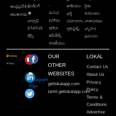
-
ట్రెండింగ్
జాతీయం
రైతు
ఆంధ్రప్రదేశ్
మగువ
కుటుంబం
🌟
భక్తి
తమిళనాడు
వినోదం
వాట్సాప్
సమాచారం
వాతావరణం
STATUS
కరోనా
క్లాసిఫైడ్స్
వ్యాపార
అప్‌డేట్స్
టిప్స్
ప్రపంచం
రాజకీయం
OUR
LOKAL
OTHER
Contact Us
WEBSITES
About Us
Privacy
getlokalapp.com
Policy
tamil.getlokalapp.com
Terms &
Conditions
Advertise