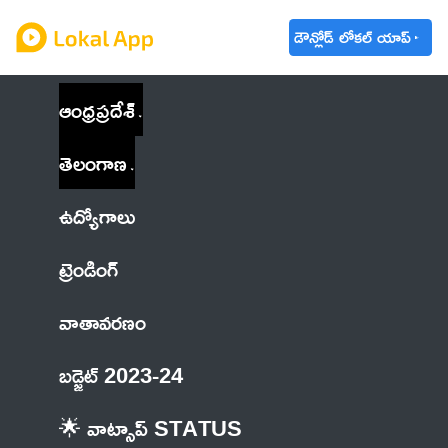
డౌన్లోడ్ లోకల్ యాప్
ఆంధ్రప్రదేశ్
తెలంగాణ
ఉద్యోగాలు
ట్రెండింగ్
వాతావరణం
బడ్జెట్ 2023-24
🌟 వాట్సాప్ STATUS