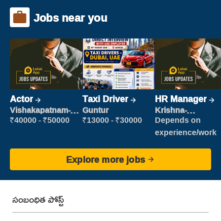
Jobs near you
Actor
Taxi Driver
HR Manager
Vishakapatnam-
Guntur
Krishna-
new
vijayawada
₹40000 - ₹50000
₹13000 - ₹30000
Depends on
experience/work
Explore more jobs
సంబంధిత పోస్ట్