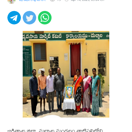
జగిత్యాల జిల్లా, మల్యాల మండలం తాటిపల్లిలోని