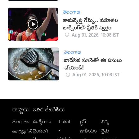
తెలంగాణ
కామన్వెల్త్ గేమ్స్‌.. మహిళల
బాక్సింగ్‌లో ప్రీతికి స్వర్ణం
Aug 01, 2026, 10:08 IST
తెలంగాణ
వాడేసిన నూనెతో ఈ పనులు
చేయండి!
Aug 01, 2026, 10:08 IST
రాష్ట్రాలు
ఇతర కేటగిరీలు
తెలంగాణ
ఉద్యోగాలు
Lokal
క్రైమ్
విద్య
-
ట్రెండింగ్
జాతీయం
రైతు
ఆంధ్రప్రదేశ్
మగువ