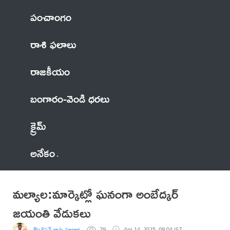
పంచాంగం
రాశి ఫలాలు
రాజకీయం
బంగారం-వెండి ధరలు
క్రైమ్
అనేకం
మల్యాల:మార్కెట్లో ఘనంగా అంబేద్కర్
జయంతి వేడుకలు
By కిషన్ రావు మాదారపు
79
Apr 14, 2025, 09:04 IST