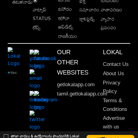
కుటుంబం
🌟
భక్తి
తమిళనాడు
వినోదం
వాట్సాప్
సమాచారం
వాతావరణం
STATUS
కరోనా
క్లాసిఫైడ్స్
వ్యాపార
అప్‌డేట్స్
టిప్స్
ప్రపంచం
రాజకీయం
OUR
LOKAL
OTHER
Contact Us
WEBSITES
About Us
Privacy
getlokalapp.com
Policy
tamil.getlokalapp.com
Terms &
Conditions
Advertise
with us
Sitemap
తాజా వార్తలు & ఉద్యోగాలను పొందడానికి Lokal