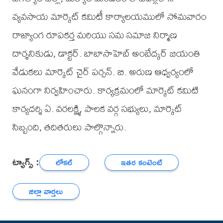
వ్యవసాయ మార్కెట్ కమిటీ కార్యాలయములో సోమవారం
రాజ్యాంగ రూపకర్త మరియు సమ సమాజ నిర్మాణ
దార్శనికుడు, డాక్టర్. బాబాసాహెబ్ అంబేద్కర్ జయంతి
వేడుకలు మార్కెట్ చైర్ పర్సన్. బి. అరుణ ఆధ్వర్యంలో
ఘనంగా నిర్వహించారు. కార్యక్రమంలో మార్కెట్ కమిటి
కార్యదర్శి ఏ. వరలక్ష్మి, పాలక వర్గ సభ్యులు, మార్కెట్
సిబ్బంది, తదితరులు పాల్గొన్నారు.
ట్యాగ్స్ :
లోకల్
ఇతర కంటెంట్
జిల్లా వార్తలు