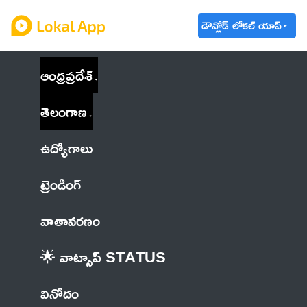
డౌన్లోడ్ లోకల్ యాప్
ఆంధ్రప్రదేశ్
తెలంగాణ
ఉద్యోగాలు
ట్రెండింగ్
వాతావరణం
🌟 వాట్సాప్ STATUS
వినోదం