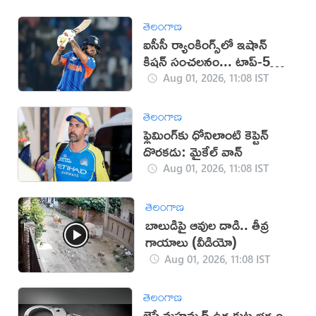
తెలంగాణ
ఐసీసీ ర్యాంకింగ్స్‌లో ఇషాన్
కిషన్ సంచలనం... టాప్-5లో
చోటు
Aug 01, 2026, 11:08 IST
తెలంగాణ
ఫ్లెమింగ్‌కు ధోనిలాంటి కెప్టెన్
దొరకడు: మైకేల్ వాన్
Aug 01, 2026, 11:08 IST
తెలంగాణ
బాలుడిపై ఆవుల దాడి.. తీవ్ర
గాయాలు (వీడియో)
Aug 01, 2026, 11:08 IST
తెలంగాణ
జైషే మహమ్మద్ ఉగ్ర కుట్ర భగ్నం..