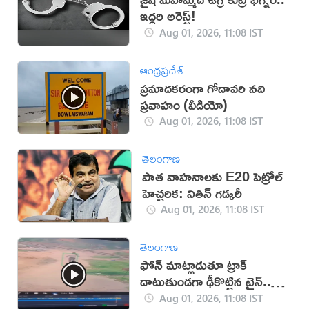
ఇద్దరి అరెస్ట్!
Aug 01, 2026, 11:08 IST
ఆంధ్రప్రదేశ్
ప్రమాదకరంగా గోదావరి నది
ప్రవాహం (వీడియో)
Aug 01, 2026, 11:08 IST
తెలంగాణ
పాత వాహనాలకు E20 పెట్రోల్
హెచ్చరిక: నితిన్ గడ్కరీ
Aug 01, 2026, 11:08 IST
తెలంగాణ
ఫోన్ మాట్లాడుతూ ట్రాక్
దాటుతుండగా ఢీకొట్టిన ట్రైన్..
వ్యక్తి మృతి
Aug 01, 2026, 11:08 IST