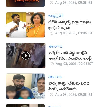
Aug 03, 2026, 09:08 IST
ఆంధ్రప్రదేశ్
టీడీపీ ఎమ్మెల్యే గ‌ల్లా మాధ‌వి
భ‌ర్త‌పై ఫిర్యాదు
Aug 03, 2026, 09:08 IST
తెలంగాణ
గడ్కరీ ఇంటి వద్ద కాంగ్రెస్
ఆందోళన.. పలువురు అరెస్ట్
Aug 03, 2026, 09:08 IST
తెలంగాణ
భార్య కాళ్లు, చేతులు విరిచి
పిల్లల్ని ఎత్తుకెళ్లాడు
Aug 03, 2026, 09:08 IST