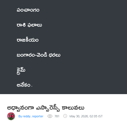
పంచాంగం
రాశి ఫలాలు
రాజకీయం
బంగారం-వెండి ధరలు
క్రైమ్
అనేకం
అధ్వానంగా ఎస్సారెస్పీ కాలువలు
By reddy..reporter
781
May 30, 2026, 02:05 IST