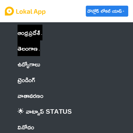
డౌన్లోడ్ లోకల్ యాప్
ఆంధ్రప్రదేశ్
తెలంగాణ
ఉద్యోగాలు
ట్రెండింగ్
వాతావరణం
🌟 వాట్సాప్ STATUS
వినోదం