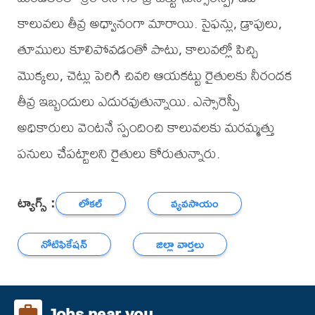
కాలువలు తీవ్ర అధ్వానంగా మారాయి. సైఫన్లు, డ్రాపులు,
తూములు కూలిపోవడంతో పాటు, కాలువల్లో పిచ్చి
మొక్కలు, చెట్లు పెరిగి చివరి ఆయకట్టు రైతులకు నీరందక
తీవ్ర ఇబ్బందులు ఎదురవుతున్నాయి. ఎస్సారెస్పీ
అధికారులు వెంటనే స్పందించి కాలువలకు మరమ్మత్తు
పనులు చేపట్టాలని రైతులు కోరుతున్నారు.
ట్యాగ్స్ :
లోకల్
వ్యవసాయం
నోటిఫికేషన్
జిల్లా వార్తలు
Jobs near you