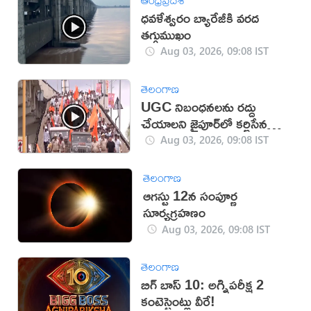
ధవళేశ్వరం బ్యారేజీకి వరద
తగ్గుముఖం
Aug 03, 2026, 09:08 IST
తెలంగాణ
UGC నిబంధనలను రద్దు
చేయాలని జైపూర్‌లో కర్ణిసేన
నిరసన (వీడియో)
Aug 03, 2026, 09:08 IST
తెలంగాణ
ఆగస్టు 12న సంపూర్ణ
సూర్యగ్రహణం
Aug 03, 2026, 09:08 IST
తెలంగాణ
బిగ్ బాస్ 10: అగ్నిపరీక్ష 2
కంటెస్టెంట్లు వీరే!