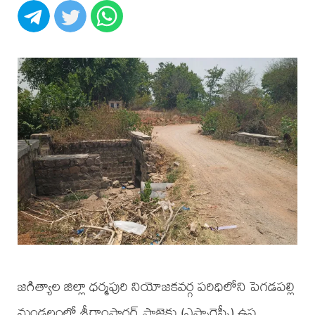
జగిత్యాల జిల్లా ధర్మపురి నియోజకవర్గ పరిధిలోని పెగడపల్లి
మండలంలో శ్రీరాంసాగర్ ప్రాజెక్టు (ఎస్సారెస్పీ) ఉప