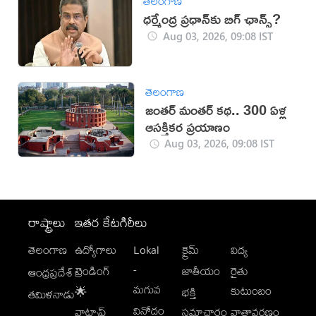
తెలంగాణ
ధర్మేంద్ర ప్రధాన్‌కు బిగ్‌ ఛాన్స్?
Aug 03, 2026, 09:08 IST
తెలంగాణ
జంతర్‌ మంతర్‌ కథ.. 300 ఏళ్ల
ఆసక్తికర ప్రయాణం
Aug 03, 2026, 09:08 IST
రాష్ట్రాలు
ఇతర కేటగిరీలు
తెలంగాణ
ఉద్యోగాలు
Lokal
క్రైమ్
విద్య
-
ట్రెండింగ్
జాతీయం
రైతు
ఆంధ్రప్రదేశ్
మగువ
కుటుంబం
🌟
భక్తి
తమిళనాడు
వినోదం
వాట్సాప్
సమాచారం
వాతావరణం