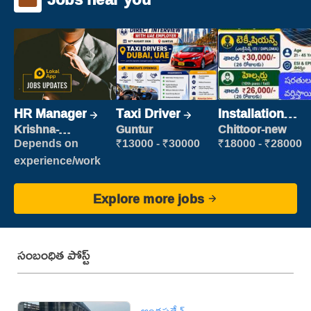
HR Manager
Taxi Driver
Installation
Engineer/
Krishna-
Guntur
Chittoor-new
vijayawada
Helper
Depends on
₹13000 - ₹30000
₹18000 - ₹28000
experience/work
Explore more jobs
సంబంధిత పోస్ట్
ఆంధ్రప్రదేశ్