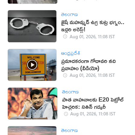
తెలంగాణ
జైషే మహమ్మద్ ఉగ్ర కుట్ర భగ్నం..
ఇద్దరి అరెస్ట్!
Aug 01, 2026, 11:08 IST
ఆంధ్రప్రదేశ్
ప్రమాదకరంగా గోదావరి నది
ప్రవాహం (వీడియో)
Aug 01, 2026, 11:08 IST
తెలంగాణ
పాత వాహనాలకు E20 పెట్రోల్
హెచ్చరిక: నితిన్ గడ్కరీ
Aug 01, 2026, 11:08 IST
తెలంగాణ