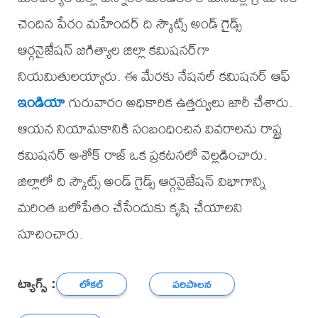
చెందిన పేరం మహేందర్ ది స్కౌట్స్ అండ్ గైడ్స్
ఆర్గనైజేషన్ జగిత్యాల జిల్లా కమిషనర్‌గా
నియమితులయ్యారు. ఈ మేరకు నేషనల్ కమిషనర్ ఆఫ్
ఇండియా
గురువారం అధికారిక ఉత్తర్వులు జారీ చేశారు.
ఆయన నియామకానికి సంబంధించిన వివరాలను రాష్ట్ర
కమిషనర్ అశోక్ రాజ్ ఒక ప్రకటనలో వెల్లడించారు.
జిల్లాలో ది స్కౌట్స్ అండ్ గైడ్స్ ఆర్గనైజేషన్ విభాగాన్ని
మరింత బలోపేతం చేసేందుకు కృషి చేయాలని
సూచించారు.
ట్యాగ్స్ :
లోకల్
పరిపాలన