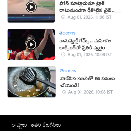
ఫోన్ మాట్లాడుతూ ట్రాక్
దాటుతుండగా ఢీకొట్టిన ట్రైన్..
వ్యక్తి మృతి
Aug 01, 2026, 11:08 IST
తెలంగాణ
కామన్వెల్త్ గేమ్స్‌.. మహిళల
బాక్సింగ్‌లో ప్రీతికి స్వర్ణం
Aug 01, 2026, 10:08 IST
తెలంగాణ
వాడేసిన నూనెతో ఈ పనులు
చేయండి!
Aug 01, 2026, 10:08 IST
రాష్ట్రాలు
ఇతర కేటగిరీలు