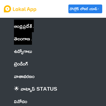
డౌన్లోడ్ లోకల్ యాప్
ఆంధ్రప్రదేశ్
తెలంగాణ
ఉద్యోగాలు
ట్రెండింగ్
వాతావరణం
🌟 వాట్సాప్ STATUS
వినోదం