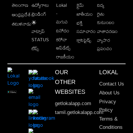
తెలంగాణ
ఉద్యోగాలు
Lokal
క్రైమ్
విద్య
-
ట్రెండింగ్
జాతీయం
రైతు
ఆంధ్రప్రదేశ్
మగువ
కుటుంబం
🌟
భక్తి
తమిళనాడు
వినోదం
వాట్సాప్
సమాచారం
వాతావరణం
STATUS
కరోనా
క్లాసిఫైడ్స్
వ్యాపార
అప్‌డేట్స్
టిప్స్
ప్రపంచం
రాజకీయం
OUR
LOKAL
OTHER
Contact Us
WEBSITES
About Us
Privacy
getlokalapp.com
Policy
tamil.getlokalapp.com
Terms &
Conditions