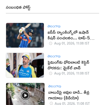
సంబంధిత పోస్ట్
తెలంగాణ
ఐసీసీ ర్యాంకింగ్స్‌లో ఇషాన్
కిషన్ సంచలనం... టాప్-5లో
చోటు
Aug 01, 2026, 11:08 IST
తెలంగాణ
ఫ్లెమింగ్‌కు ధోనిలాంటి కెప్టెన్
దొరకడు: మైకేల్ వాన్
Aug 01, 2026, 11:08 IST
తెలంగాణ
బాలుడిపై ఆవుల దాడి.. తీవ్ర
గాయాలు (వీడియో)
Aug 01, 2026, 11:08 IST