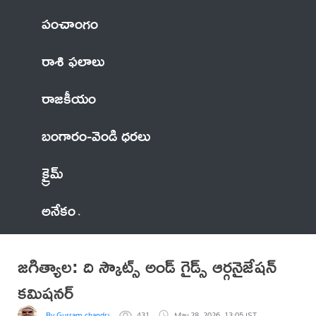
పంచాంగం
రాశి ఫలాలు
రాజకీయం
బంగారం-వెండి ధరలు
క్రైమ్
అనేకం
జగిత్యాల: ది స్కౌట్స్ అండ్ గైడ్స్ ఆర్గనైజేషన్
కమిషనర్
By Gurram chandrashekar
431
May 28, 2026, 13:05 IST