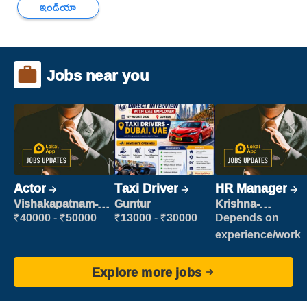
ఇండియా
Jobs near you
Actor
Taxi Driver
HR Manager
Vishakapatnam-
Guntur
Krishna-
new
vijayawada
₹40000 - ₹50000
₹13000 - ₹30000
Depends on
experience/work
Explore more jobs