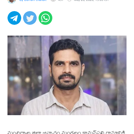
మంచిర్యాల జిల్లా జన్నారం మండలం కామన్‌పల్లి గ్రామానికి