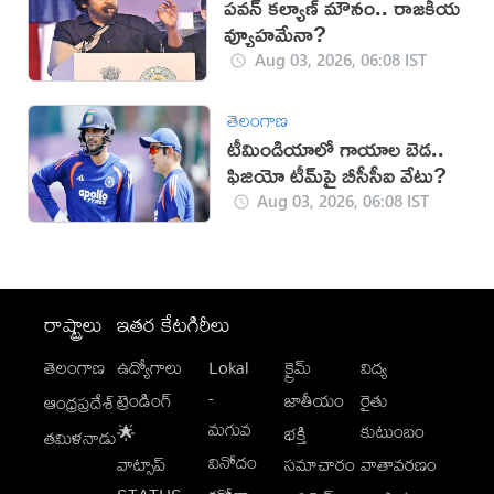
పవన్ కల్యాణ్ మౌనం.. రాజకీయ
వ్యూహమేనా?
Aug 03, 2026, 06:08 IST
తెలంగాణ
టీమిండియాలో గాయాల బెడ..
ఫిజియో టీమ్‌పై బీసీసీఐ వేటు?
Aug 03, 2026, 06:08 IST
రాష్ట్రాలు
ఇతర కేటగిరీలు
తెలంగాణ
ఉద్యోగాలు
Lokal
క్రైమ్
విద్య
-
ట్రెండింగ్
జాతీయం
రైతు
ఆంధ్రప్రదేశ్
మగువ
కుటుంబం
🌟
భక్తి
తమిళనాడు
వినోదం
వాట్సాప్
సమాచారం
వాతావరణం