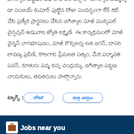
డా సంజయ్ కుమార్ పుట్టిన రోజు సందర్భంగా కేక్ కట్
చేసి ప్రత్యేక ప్రార్థనలు చేసిన జగిత్యాల మాజీ మున్సిపల్
చైర్పర్సన్ అడువాల జ్యోతి లక్ష్మణ్. ఈ కార్యక్రమంలో మాజీ
చైర్మన్ నాగభూషణం, మాజీ కౌన్సిలర్లు లత జగన్, దాసరి
లావణ్య ప్రవీణ్, కొలగాని ప్రేమలత సత్యం, మేక పద్మావతి
పవన్, కూతురు పద్మ చిన్న చంద్రయ్య, జగిత్యాల పట్టణ
నాయకులు, తదితరులు పాల్గొన్నారు.
ట్యాగ్స్ :
లోకల్
జిల్లా వార్తలు
Jobs near you