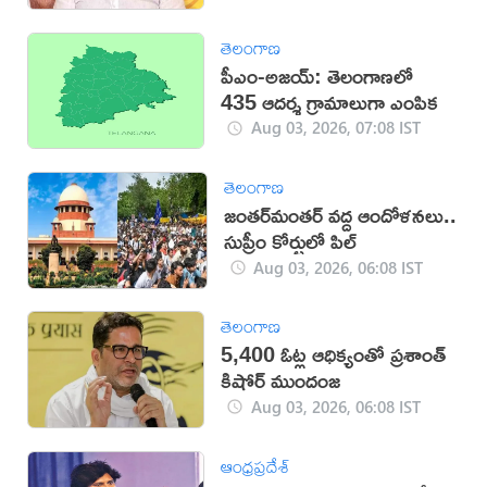
తెలంగాణ
పీఎం-అజయ్: తెలంగాణలో
435 ఆదర్శ గ్రామాలుగా ఎంపిక
Aug 03, 2026, 07:08 IST
తెలంగాణ
జంతర్‌మంతర్‌ వద్ద ఆందోళనలు..
సుప్రీం కోర్టులో పిల్
Aug 03, 2026, 06:08 IST
తెలంగాణ
5,400 ఓట్ల ఆధిక్యంతో ప్రశాంత్
కిషోర్ ముందంజ
Aug 03, 2026, 06:08 IST
ఆంధ్రప్రదేశ్