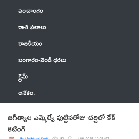
పంచాంగం
రాశి ఫలాలు
రాజకీయం
బంగారం-వెండి ధరలు
క్రైమ్
అనేకం
జగిత్యాల ఎమ్మెల్యే పుట్టినరోజు చర్చిలో కేక్
కటింగ్
By Mothkoori Sudheer Kumar
83
Jul 06, 2025, 12:07 IST