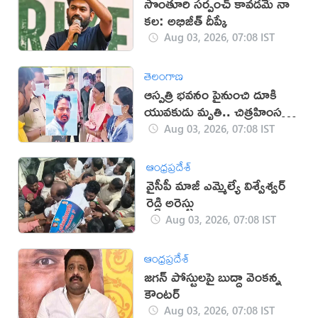
సొంతూరి సర్పంచ్‌ కావడమే నా
కల: అభిజీత్ దీప్కే
Aug 03, 2026, 07:08 IST
తెలంగాణ
ఆస్పత్రి భవనం పైనుంచి దూకి
యువకుడు మృతి.. చిత్రహింసలే
కారణమా?
Aug 03, 2026, 07:08 IST
ఆంధ్రప్రదేశ్
వైసీపీ మాజీ ఎమ్మెల్యే విశ్వేశ్వర్
రెడ్డి అరెస్టు
Aug 03, 2026, 07:08 IST
ఆంధ్రప్రదేశ్
జగన్ పోస్టులపై బుద్దా వెంకన్న
కౌంటర్
Aug 03, 2026, 07:08 IST