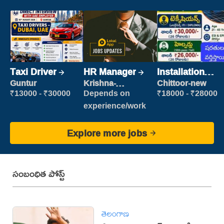
Taxi Driver
HR Manager
Installation
Engineer/
Guntur
Krishna-
Chittoor-new
vijayawada
Helper
₹13000 - ₹30000
Depends on
₹18000 - ₹28000
experience/work
Explore more jobs
సంబంధిత పోస్ట్
తెలంగాణ