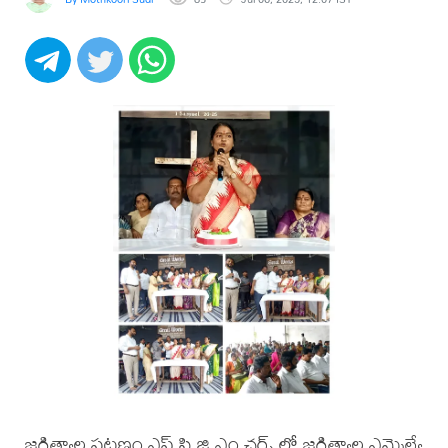
జగిత్యాల పట్టణం ఎఫ్ సి జి ఎం చర్చ్ లో జగిత్యాల ఎమ్మెల్యే