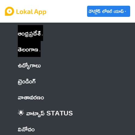
డౌన్లోడ్ లోకల్ యాప్
ఆంధ్రప్రదేశ్
తెలంగాణ
ఉద్యోగాలు
ట్రెండింగ్
వాతావరణం
🌟 వాట్సాప్ STATUS
వినోదం