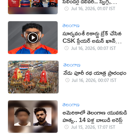
సిలిండర్ల డెలివరీ.. స్విగ్గీ,
హెచ్‌పీసీఎల్‌ ఒప్పందం
Jul 16, 2026, 01:07 IST
తెలంగాణ
సూర్యవంశీ రికార్డు బ్రేక్ చేసిన
CSK ప్లేయర్ అమన్ ఖాన్
(వీడియో)
Jul 16, 2026, 00:07 IST
తెలంగాణ
నేడు పూరీ రథ యాత్ర ప్రారంభం
Jul 16, 2026, 00:07 IST
తెలంగాణ
అమెరికాలో తెలంగాణ యువకుడి
హత్య.. 14 ఏళ్ల బాలుడి అరెస్ట్
Jul 15, 2026, 17:07 IST