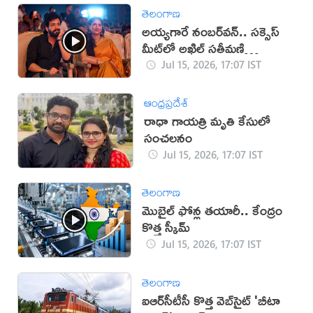
తెలంగాణ
అయ్యగారే నంబర్‌వన్.. సక్సెస్‌
మీట్‌లో అఖిల్ సతీమణి
(వీడియో)
Jul 15, 2026, 17:07 IST
ఆంధ్రప్రదేశ్
రాధా గాయత్రి మృతి కేసులో
సంచలనం
Jul 15, 2026, 17:07 IST
తెలంగాణ
మొబైల్‌ ఫోన్ల తయారీ.. కేంద్రం
కొత్త స్కీమ్‌
Jul 15, 2026, 17:07 IST
తెలంగాణ
ఐఆర్‌సీటీసీ కొత్త వెబ్‌సైట్ 'బీటా