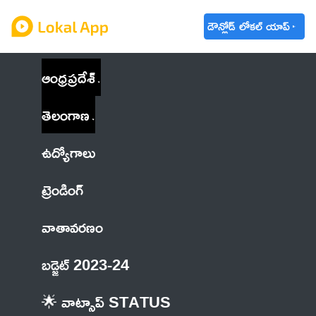
డౌన్లోడ్ లోకల్ యాప్
ఆంధ్రప్రదేశ్
తెలంగాణ
ఉద్యోగాలు
ట్రెండింగ్
వాతావరణం
బడ్జెట్ 2023-24
🌟 వాట్సాప్ STATUS