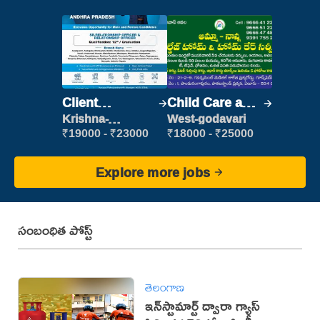
Client
Child Care and
Relationship
Patient care
Krishna-
West-godavari
vijayawada
Executive
₹19000 - ₹23000
₹18000 - ₹25000
Explore more jobs
సంబంధిత పోస్ట్
తెలంగాణ
ఇన్‌స్టామార్ట్ ద్వారా గ్యాస్