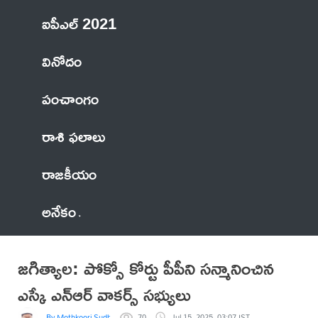
ఐపీఎల్ 2021
వినోదం
పంచాంగం
రాశి ఫలాలు
రాజకీయం
అనేకం
జగిత్యాల: పోక్సో కోర్టు పీపీని సన్మానించిన
ఎస్కే ఎన్ఆర్ వాకర్స్ సభ్యులు
By Mothkoori Sudheer Kumar
70
Jul 15, 2025, 03:07 IST