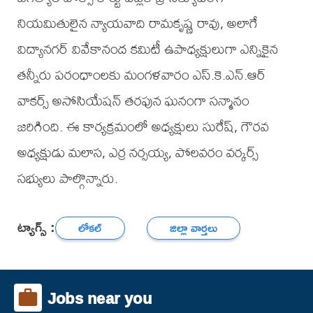
నియమితులైన న్యాయవాది రామకృష్ణ రావు, అలాగే
విద్యానగర్ వివేకానంద కమిటీ ఉపాధ్యక్షులుగా ఎన్నికైన
తన్నీరు పరంధాంలకు మంగళవారం ఎస్.కె.ఎన్.ఆర్
వాకర్స్ అసోసియేషన్ తరఫున ఘనంగా సన్మానం
జరిగింది. ఈ కార్యక్రమంలో అధ్యక్షులు సురేష్, గౌరవ
అధ్యక్షుడు మలాస, ఎర్ర నర్సయ్య, పోలవరం వర్కర్స్
సభ్యులు పాల్గొన్నారు.
ట్యాగ్స్ :
లోకల్
జిల్లా వార్తలు
Jobs near you