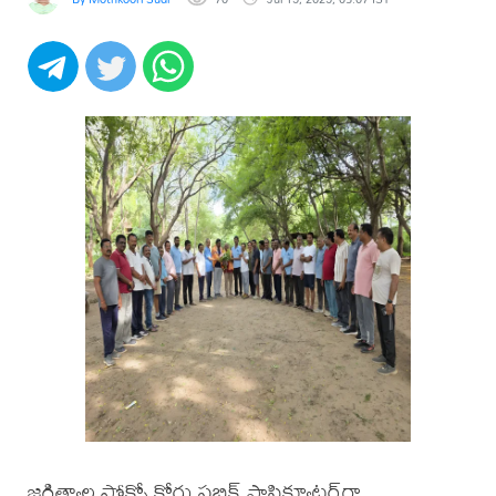
జగిత్యాల పోక్సో కోర్టు పబ్లిక్ ప్రాసిక్యూటర్‌గా