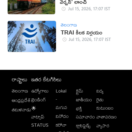
వెర్షన్' లాంచ్
Jul 15, 2026, 17:07 IST
తెలంగాణ
TRAI కీలక నిర్ణయం
Jul 15, 2026, 17:07 IST
రాష్ట్రాలు
ఇతర కేటగిరీలు
తెలంగాణ
ఉద్యోగాలు
Lokal
క్రైమ్
విద్య
-
ట్రెండింగ్
జాతీయం
రైతు
ఆంధ్రప్రదేశ్
మగువ
కుటుంబం
🌟
భక్తి
తమిళనాడు
వినోదం
వాట్సాప్
సమాచారం
వాతావరణం
STATUS
కరోనా
క్లాసిఫైడ్స్
వ్యాపార