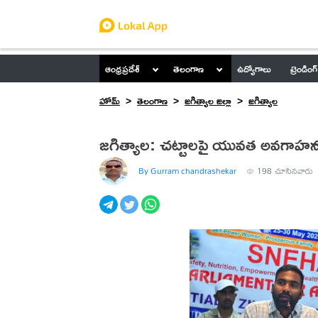
ఆంధ్రప్రదేశ్
తెలంగాణ
ఉద్యోగాలు
ట్రెండింగ్
హోమ్
తెలంగాణ
జగిత్యాల జిల్లా
జగిత్యాల
జగిత్యాల: చట్టాలపై యువత అవగాహన 
By Gurram chandrashekar
198
చూసినవారు