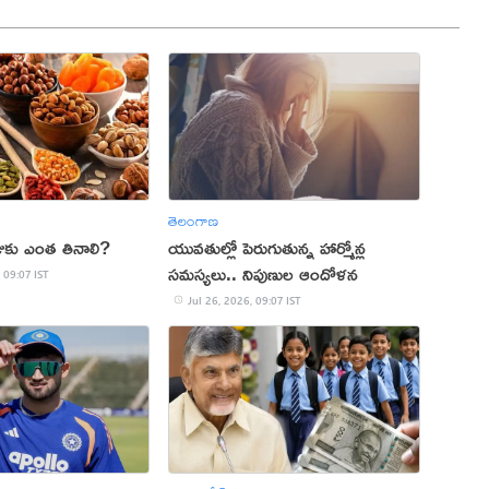
తెలంగాణ
 రోజుకు ఎంత తినాలి?
యువతుల్లో పెరుగుతున్న హార్మోన్ల
సమస్యలు.. నిపుణుల ఆందోళన
 09:07 IST
Jul 26, 2026, 09:07 IST