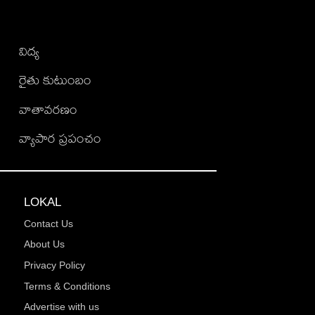
విద్య
రైతు కుటుంబం
వాతావరణం
వ్యాపార ప్రపంచం
LOKAL
Contact Us
About Us
Privacy Policy
Terms & Conditions
Advertise with us