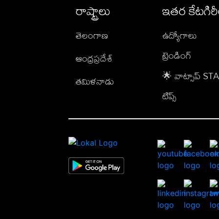
రాష్ట్రాలు
ఇతర కేటగిర
తెలంగాణ
ఉద్యోగాలు
ట్రెండింగ్
ఆంధ్రప్రదేశ్
🌟 వాట్సాప్ S
తమిళనాడు
టిప్స్