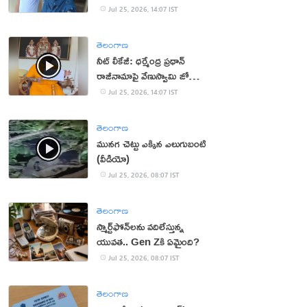
అనిత
Jul 25, 2026, 14:07 IST
తెలంగాణ
నీట్ లీకేజీ: ధర్మేంద్ర ప్రధాన్
రాజీనామాపై వేణుస్వామి జోస్యం
వైరల్
Jul 25, 2026, 14:07 IST
తెలంగాణ
మునగ చెట్టు ఎక్కిన ఎలుగుబంటి
(వీడియో)
Jul 25, 2026, 08:07 IST
తెలంగాణ
స్మార్ట్‌ఫోన్‌లను వదిలేస్తున్న
యువత.. Gen Zకి ఏమైంది?
Jul 25, 2026, 08:07 IST
తెలంగాణ