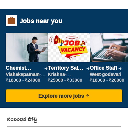
Jobs near you
Chemist
Territory Sales
Office Staff
Production
Manager
Vishakapatnam-
Krishna-
West-godavari
new
vijayawada
Executive
₹18000 - ₹24000
₹25000 - ₹33000
₹18000 - ₹20000
Explore more jobs
సంబంధిత పోస్ట్