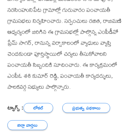
నరసింహునిపేట గ్రామాల్లో గురువారం పంచాయతీ
గ్రామసభలు నిర్వహించారు. సర్పంచులు రజిత, రాజమణి
ఆధ్వర్యంలో జరిగిన ఈ గ్రామసభల్లో పాల్గొన్న ఎంపీడీవో
ప్రేమ్ సాగర్, రానున్న వర్షాకాలంలో వ్యాధులు వ్యాప్తి
చెందకుండా పూర్తిస్థాయిలో చర్యలు తీసుకోవాలని
పంచాయతీ సిబ్బందికి సూచించారు. ఈ కార్యక్రమంలో
ఎంపీఓ శశి కుమార్ రెడ్డి, పంచాయతీ కార్యదర్శులు,
పాలకవర్గ సభ్యులు పాల్గొన్నారు.
ట్యాగ్స్ :
లోకల్
ప్రభుత్వ పథకాలు
జిల్లా వార్తలు