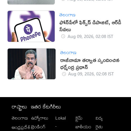
తెలంగాణ
ఫోన్‌పేలో ఫిక్స్‌డ్‌ డిపాజిట్, ఆర్‌డీ
సేవలు
Aug 09, 2026, 02:08 IST
తెలంగాణ
రాజీనామా తర్వాత స్పందించిన
ధర్మేంద్ర ప్రధాన్‌
Aug 09, 2026, 02:08 IST
రాష్ట్రాలు
ఇతర కేటగిరీలు
తెలంగాణ
ఉద్యోగాలు
Lokal
క్రైమ్
విద్య
-
ట్రెండింగ్
జాతీయం
రైతు
ఆంధ్రప్రదేశ్