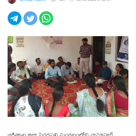
జగిత్యాల జిల్లా పెగడపల్లి మండలంలోని నామాపూర్,