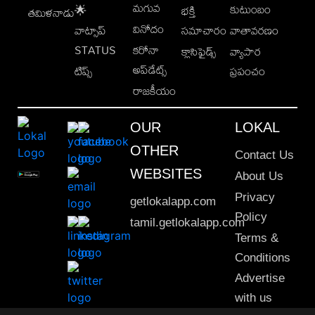
మగువ
కుటుంబం
🌟
భక్తి
తమిళనాడు
వినోదం
వాట్సాప్
సమాచారం
వాతావరణం
STATUS
కరోనా
క్లాసిఫైడ్స్
వ్యాపార
అప్‌డేట్స్
టిప్స్
ప్రపంచం
రాజకీయం
OUR
LOKAL
OTHER
Contact Us
WEBSITES
About Us
Privacy
getlokalapp.com
Policy
tamil.getlokalapp.com
Terms &
Conditions
Advertise
with us