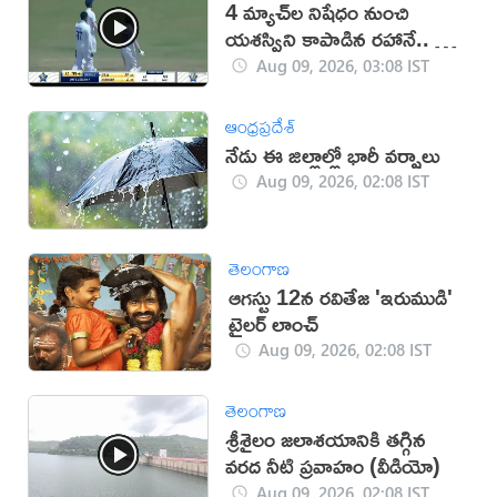
4 మ్యాచ్‌ల నిషేధం నుంచి
యశస్విని కాపాడిన రహానే.. ఏం
జరిగిందంటే? (వీడియో)
Aug 09, 2026, 03:08 IST
ఆంధ్రప్రదేశ్
నేడు ఈ జిల్లాల్లో భారీ వర్షాలు
Aug 09, 2026, 02:08 IST
తెలంగాణ
ఆగస్టు 12న రవితేజ 'ఇరుముడి'
ట్రైలర్ లాంచ్‌
Aug 09, 2026, 02:08 IST
తెలంగాణ
శ్రీశైలం జలాశయానికి తగ్గిన
వరద నీటి ప్రవాహం (వీడియో)
Aug 09, 2026, 02:08 IST