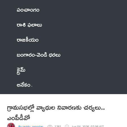
పంచాంగం
రాశి ఫలాలు
రాజకీయం
బంగారం-వెండి ధరలు
క్రైమ్
అనేకం
గ్రామసభల్లో వ్యాధుల నివారణకు చర్యలు..
ఎంపీడీవో
By reddy..reporter
1281
Jun 04, 2026, 07:06 IST