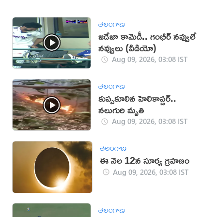
తెలంగాణ
జడేజా కామెడీ.. గంభీర్ నవ్వులే
నవ్వులు (వీడియో)
Aug 09, 2026, 03:08 IST
తెలంగాణ
కుప్పకూలిన హెలికాప్టర్..
నలుగురి మృతి
Aug 09, 2026, 03:08 IST
తెలంగాణ
ఈ నెల 12న సూర్య గ్రహణం
Aug 09, 2026, 03:08 IST
తెలంగాణ