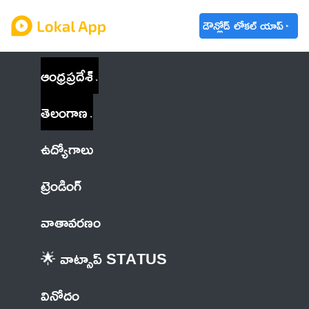
డౌన్లోడ్ లోకల్ యాప్
ఆంధ్రప్రదేశ్
తెలంగాణ
ఉద్యోగాలు
ట్రెండింగ్
వాతావరణం
🌟 వాట్సాప్ STATUS
వినోదం