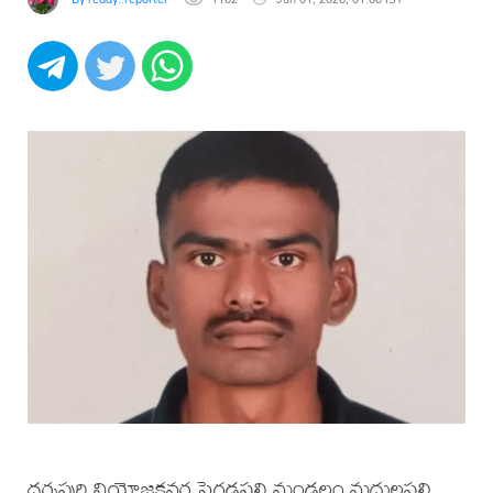
ధర్మపురి నియోజకవర్గ పెగడపల్లి మండలం మద్దులపల్లి