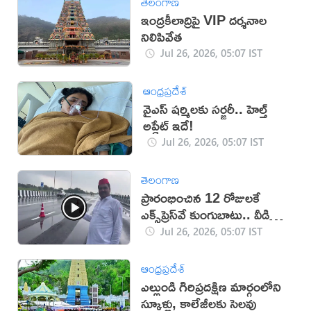
తెలంగాణ
ఇంద్రకీలాద్రిపై VIP దర్శనాల
నిలిపివేత
Jul 26, 2026, 05:07 IST
ఆంధ్రప్రదేశ్
వైఎస్ షర్మిలకు సర్జరీ.. హెల్త్
అప్డేట్ ఇదే!
Jul 26, 2026, 05:07 IST
తెలంగాణ
ప్రారంభించిన 12 రోజులకే
ఎక్స్‌ప్రెస్‌వే కుంగుబాటు.. వీడియో
వైరల్
Jul 26, 2026, 05:07 IST
ఆంధ్రప్రదేశ్
ఎల్లుండి గిరిప్రదక్షిణ మార్గంలోని
స్కూళ్లు, కాలేజీలకు సెలవు