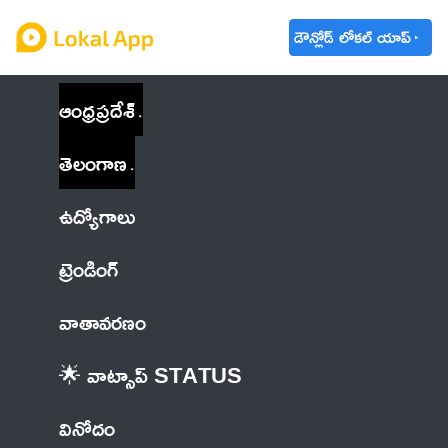
డౌన్లోడ్ లోకల్ యాప్
ఆంధ్రప్రదేశ్
తెలంగాణ
ఉద్యోగాలు
ట్రెండింగ్
వాతావరణం
🌟 వాట్సాప్ STATUS
వినోదం