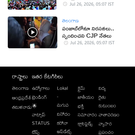
Jul 26, 2026, 05:07 IST
తెలంగాణ
పంజాబ్‌లోనూ నిరసనలు..
స్పందించని CJP నేతలు
Jul 26, 2026, 05:07 IST
రాష్ట్రాలు
ఇతర కేటగిరీలు
తెలంగాణ
ఉద్యోగాలు
Lokal
క్రైమ్
విద్య
-
ట్రెండింగ్
జాతీయం
రైతు
ఆంధ్రప్రదేశ్
మగువ
కుటుంబం
🌟
భక్తి
తమిళనాడు
వినోదం
వాట్సాప్
సమాచారం
వాతావరణం
STATUS
కరోనా
క్లాసిఫైడ్స్
వ్యాపార
అప్‌డేట్స్
టిప్స్
ప్రపంచం