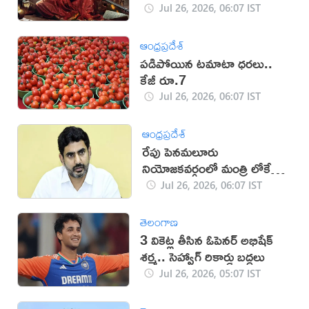
Jul 26, 2026, 06:07 IST
ఆంధ్రప్రదేశ్
పడిపోయిన టమాటా ధరలు..
కేజీ రూ.7
Jul 26, 2026, 06:07 IST
ఆంధ్రప్రదేశ్
రేపు పెనమలూరు
నియోజకవర్గంలో మంత్రి లోకేశ్
పర్యటన
Jul 26, 2026, 06:07 IST
తెలంగాణ
3 వికెట్ల తీసిన ఓపెనర్ అభిషేక్
శర్మ.. సెహ్వాగ్ రికార్డు బద్దలు
Jul 26, 2026, 05:07 IST