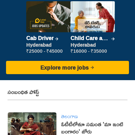
Cab Driver
Child Care and
Patient care
Hyderabad
Hyderabad
₹25000 - ₹45000
₹16000 - ₹35000
Explore more jobs
సంబంధిత పోస్ట్
తెలంగాణ
ఓటీటీలోనూ సమంత 'మా ఇంటి
బంగారం' జోరు