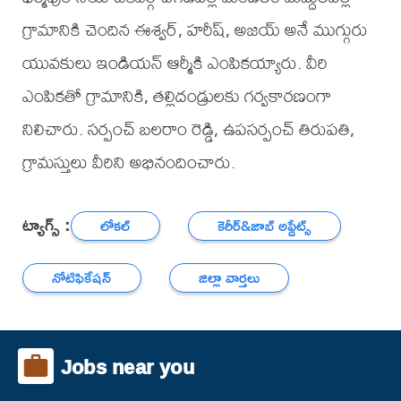
గ్రామానికి చెందిన ఈశ్వర్, హరీష్, అజయ్ అనే ముగ్గురు
యువకులు ఇండియన్ ఆర్మీకి ఎంపికయ్యారు. వీరి
ఎంపికతో గ్రామానికి, తల్లిదండ్రులకు గర్వకారణంగా
నిలిచారు. సర్పంచ్ బలరాం రెడ్డి, ఉపసర్పంచ్ తిరుపతి,
గ్రామస్తులు వీరిని అభినందించారు.
ట్యాగ్స్ :
లోకల్
కెరీర్‌&జాబ్ అప్డేట్స్
నోటిఫికేషన్
జిల్లా వార్తలు
Jobs near you