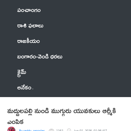
పంచాంగం
రాశి ఫలాలు
రాజకీయం
బంగారం-వెండి ధరలు
క్రైమ్
అనేకం
మద్దులపల్లి నుండి ముగ్గురు యువకులు ఆర్మీకి
ఎంపిక
By reddy..reporter
1162
Jun 01, 2026, 01:06 IST