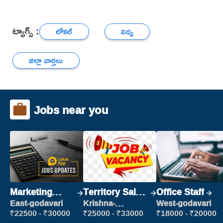
ట్యాగ్స్ :
లోకల్
విద్య
జిల్లా వార్తలు
Jobs near you
Marketing
Territory Sales
Office Staff
Executive
Manager
East-godavari
Krishna-
West-godavari
vijayawada
₹22500 - ₹30000
₹25000 - ₹33000
₹18000 - ₹20000