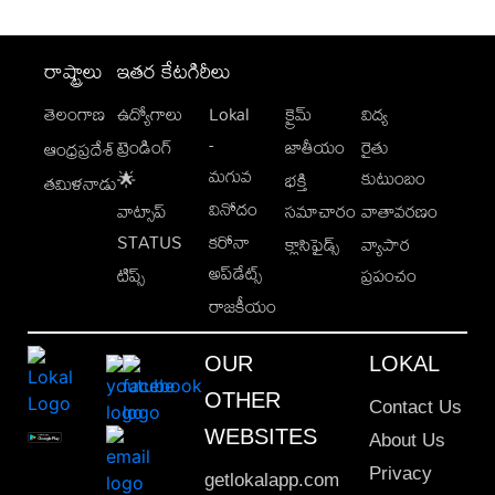
రాష్ట్రాలు
ఇతర కేటగిరీలు
తెలంగాణ
ఉద్యోగాలు
Lokal
క్రైమ్
విద్య
-
ట్రెండింగ్
జాతీయం
రైతు
ఆంధ్రప్రదేశ్
మగువ
కుటుంబం
🌟
భక్తి
తమిళనాడు
వినోదం
వాట్సాప్
సమాచారం
వాతావరణం
STATUS
కరోనా
క్లాసిఫైడ్స్
వ్యాపార
అప్‌డేట్స్
టిప్స్
ప్రపంచం
రాజకీయం
OUR
LOKAL
OTHER
Contact Us
WEBSITES
About Us
Privacy
getlokalapp.com