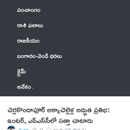
పంచాంగం
రాశి ఫలాలు
రాజకీయం
బంగారం-వెండి ధరలు
క్రైమ్
అనేకం
చెర్లకొండాపూర్ అక్కాచెల్లెళ్ల అద్భుత ప్రతిభ:
ఇంటర్, ఎస్ఎస్‌సీలో సత్తా చాటారు
By Anil
73
Apr 29, 2026, 09:04 IST