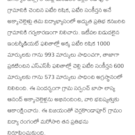
గ్రామానికి చెందిన పటేరి రిషిక, పటేరి సంకీర్తన అనే
అక్కాచెల్లెళ్లు తమ విద్యాభ్యాసంలో అద్భుత ప్రతిభ కనబరిచి
గ్రామానికి గర్వకారణంగా నిలిచారు. ఇటీవల విడుదలైన
ఇంటర్మీడియట్ ఫలితాల్లో అక్క పటేరి రిషిక 1000
మార్కులకు గాను 993 మార్కులు సాధించగా, తాజాగా
ప్రకటించిన ఎస్ఎస్‌సీ ఫలితాల్లో చెల్లి పటేరి సంకీర్తన 600
మార్కులకు గాను 573 మార్కులు సాధించి అగ్రస్థానంలో
నిలిచింది. ఈ సందర్భంగా గ్రామ సర్పంచ్ బాసా లాస్య
ఆనంద్ అక్కాచెల్లెళ్లను అభినందించి, వారి భవిష్యత్తుకు
ఆకాంక్షించారు. ఈ విజయంతో చెర్లకొండాపూర్ గ్రామం
విద్యా రంగంలో మరోసారి తన ప్రతిభను
నిరూపించుకుంది.