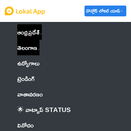
డౌన్లోడ్ లోకల్ యాప్
ఆంధ్రప్రదేశ్
తెలంగాణ
ఉద్యోగాలు
ట్రెండింగ్
వాతావరణం
🌟 వాట్సాప్ STATUS
వినోదం