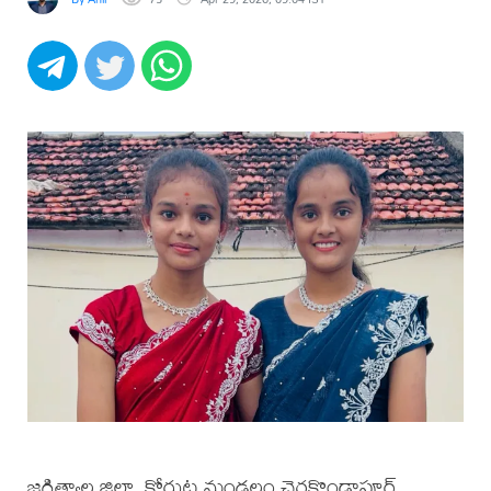
జగిత్యాల జిల్లా, కోరుట్ల మండలం చెర్లకొండాపూర్