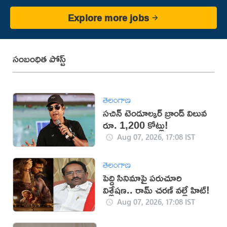
Explore more jobs
సంబంధిత పోస్ట్
తెలంగాణ
సచిన్ టెండూల్కర్ బ్రాండ్ విలువ
రూ. 1,200 కోట్లు!
Aug 07, 2026, 17:08 IST
తెలంగాణ
పెద్ది సినిమాపై పరుచూరి
విశ్లేషణ.. రామ్ చరణ్ వల్లే హిట్!
Aug 07, 2026, 17:08 IST