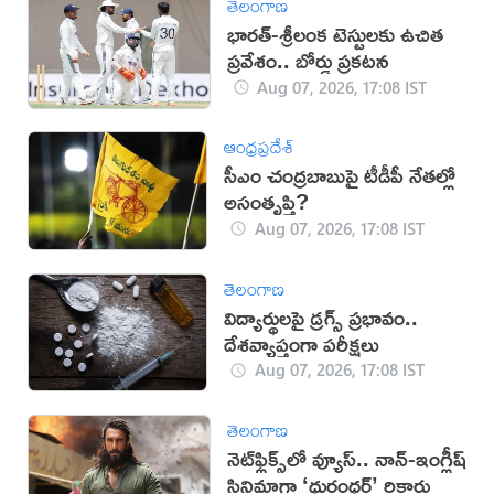
తెలంగాణ
భారత్-శ్రీలంక టెస్టులకు ఉచిత
ప్రవేశం.. బోర్డు ప్రకటన
Aug 07, 2026, 17:08 IST
ఆంధ్రప్రదేశ్
సీఎం చంద్రబాబుపై టీడీపీ నేతల్లో
అసంతృప్తి?
Aug 07, 2026, 17:08 IST
తెలంగాణ
విద్యార్థులపై డ్రగ్స్ ప్రభావం..
దేశవ్యాప్తంగా పరీక్షలు
Aug 07, 2026, 17:08 IST
తెలంగాణ
నెట్‌ఫ్లిక్స్‌లో వ్యూస్.. నాన్-ఇంగ్లీష్
సినిమాగా ‘ధురంధర్’ రికార్డు