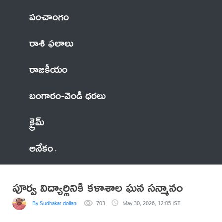
పంచాంగం
రాశి ఫలాలు
రాజకీయం
బంగారం-వెండి ధరలు
క్రైమ్
అనేకం
పూర్వ విద్యార్థినికి కళాశాల ఘన సన్మానం
By Sudhakar dollani
703
May 30, 2026, 12:05 IST