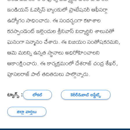
ఇండియన్ ఓవర్సీస్ బ్యాంకులో ప్రొబేషనరీ ఆఫీసర్గా
ఉద్యోగం సాధించారు. ఈ సందర్భంగా కళాశాల
కరస్పాండెంట్ ఇల్లెందుల శ్రీనివాస్ విద్యార్థిని శాలువతో
ఘనంగా సన్మానం చేశారు. ఈ విజయం సంతోషకరమని,
ఆమె మరిన్ని ఉన్నత స్థానాలు అధిరోహించాలని
ఆకాంక్షించారు. ఈ కార్యక్రమంలో దేశరాజ్ చంద్ర శేఖర్,
పూసలరాజ్ పాల్ తదితరులు పాల్గొన్నారు.
ట్యాగ్స్ :
లోకల్
కెరీర్‌&జాబ్ అప్డేట్స్
జిల్లా వార్తలు