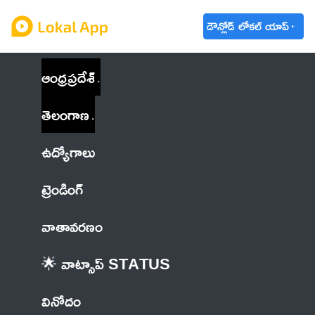
డౌన్లోడ్ లోకల్ యాప్
ఆంధ్రప్రదేశ్
తెలంగాణ
ఉద్యోగాలు
ట్రెండింగ్
వాతావరణం
🌟 వాట్సాప్ STATUS
వినోదం