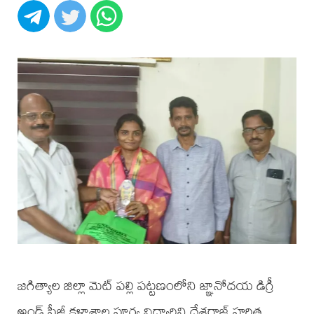
జగిత్యాల జిల్లా మెట్ పల్లి పట్టణంలోని జ్ఞానోదయ డిగ్రీ
అండ్ పీజీ కళాశాల పూర్వ విద్యార్థిని దేశరాజ్ హరిత