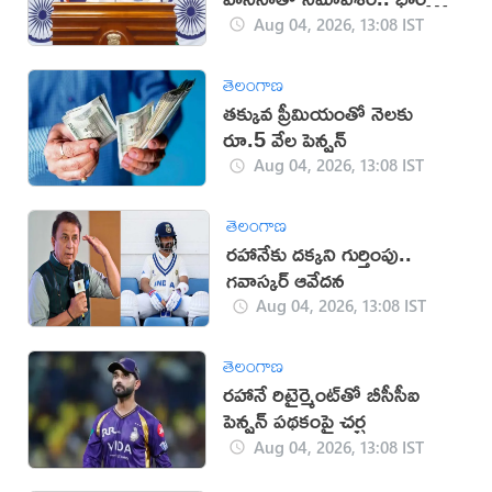
క్లారిటీ
Aug 04, 2026, 13:08 IST
తెలంగాణ
తక్కువ ప్రీమియంతో నెలకు
రూ.5 వేల పెన్షన్
Aug 04, 2026, 13:08 IST
తెలంగాణ
రహానేకు దక్కని గుర్తింపు..
గవాస్కర్ ఆవేదన
Aug 04, 2026, 13:08 IST
తెలంగాణ
రహానే రిటైర్మెంట్‌తో బీసీసీఐ
పెన్షన్ పథకంపై చర్చ
Aug 04, 2026, 13:08 IST