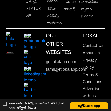
వినోదం
వాట్సాప్
సమాచారం
వాతావరణం
STATUS
కరోనా
క్లాసిఫైడ్స్
వ్యాపార
అప్‌డేట్స్
టిప్స్
ప్రపంచం
రాజకీయం
OUR
LOKAL
OTHER
Contact Us
WEBSITES
About Us
Privacy
getlokalapp.com
Policy
tamil.getlokalapp.com
Terms &
Conditions
Advertise
with us
Sitemap
తాజా వార్తలు & ఉద్యోగాలను పొందడానికి Lokal
డౌన్లోడ్ Lokal App
Appని ఇన్‌స్టాల్ చేయండి
This material may not be published, transmitted, rewritten or redistributed. © 2020 Lokal App. All rights reserved.