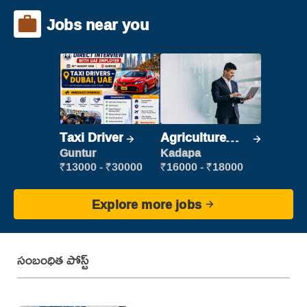
Jobs near you
Taxi Driver
Agriculture
Labour
Guntur
Kadapa
₹13000 - ₹30000
₹16000 - ₹18000
Explore more jobs
సంబంధిత పోస్ట్