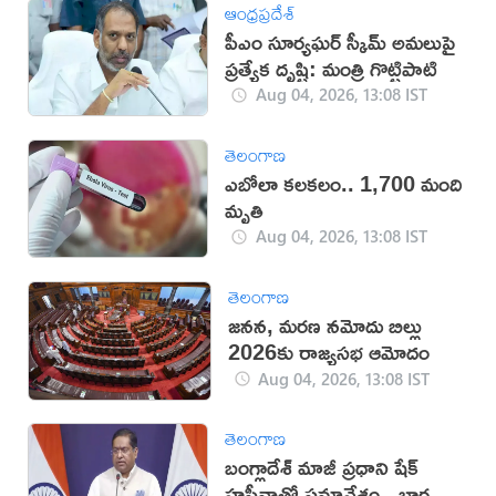
ఆంధ్రప్రదేశ్
పీఎం సూర్యఘర్ స్కీమ్ అమలుపై
ప్రత్యేక దృష్టి: మంత్రి గొట్టిపాటి
Aug 04, 2026, 13:08 IST
తెలంగాణ
ఎబోలా కలకలం.. 1,700 మంది
మృతి
Aug 04, 2026, 13:08 IST
తెలంగాణ
జనన, మరణ నమోదు బిల్లు
2026కు రాజ్యసభ ఆమోదం
Aug 04, 2026, 13:08 IST
తెలంగాణ
బంగ్లాదేశ్ మాజీ ప్రధాని షేక్
హసీనాతో సమావేశం.. భారత్