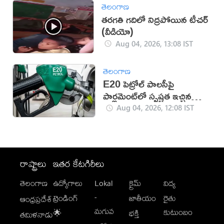
తెలంగాణ
తరగతి గదిలో నిద్రపోయిన టీచర్
(వీడియో)
Aug 04, 2026, 13:08 IST
తెలంగాణ
E20 పెట్రోల్ పాలసీపై
పార్లమెంట్‌లో స్పష్టత ఇచ్చిన
కేంద్రం
Aug 04, 2026, 12:08 IST
రాష్ట్రాలు
ఇతర కేటగిరీలు
తెలంగాణ
ఉద్యోగాలు
Lokal
క్రైమ్
విద్య
-
ట్రెండింగ్
జాతీయం
రైతు
ఆంధ్రప్రదేశ్
మగువ
కుటుంబం
🌟
భక్తి
తమిళనాడు