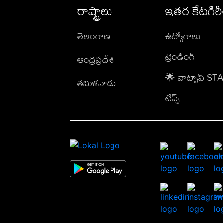
రాష్ట్రాలు
ఇతర కేటగిర
తెలంగాణ
ఉద్యోగాలు
ట్రెండింగ్
ఆంధ్రప్రదేశ్
🌟 వాట్సాప్ S
తమిళనాడు
టిప్స్