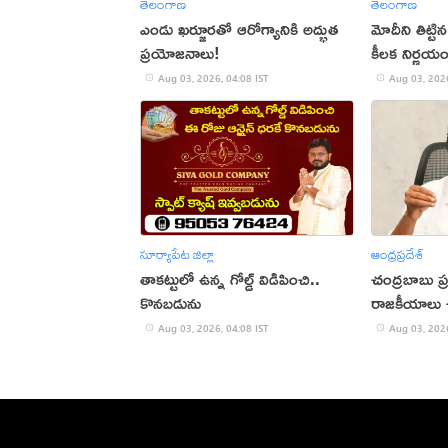
తెలంగాణ
తెలంగాణ
ఎండు ఖర్జూరతో ఆరోగ్యానికి అద్భుత
మోదీని తిట్ట
ప్రయోజనాలు!
కీలక నిర్ణయ
Aug 03, 2026, 04:08 IST
Aug 03, 2026
సూర్యాపేట జిల్లా
ఆంధ్రప్రదేశ్
తాకట్టులో ఉన్న గోల్డ్ విడిపించి..
చంద్రబాబు ప్
కొనబడును
రాజకీయాలు చ
Aug 03, 2026, 04:08 IST
Aug 03, 2026