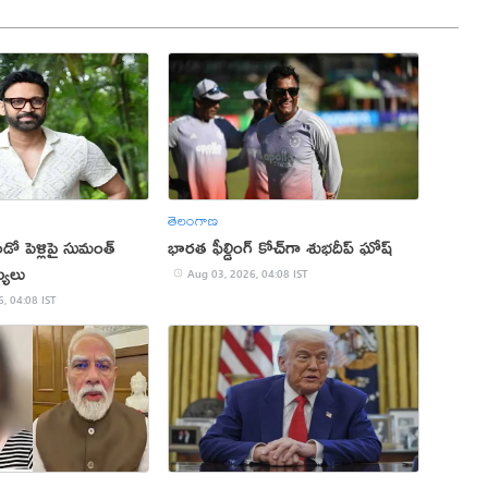
తెలంగాణ
డో పెళ్లిపై సుమంత్
భారత ఫీల్డింగ్ కోచ్‌గా శుభదీప్‌ ఘోష్‌
ఖ్యలు
Aug 03, 2026, 04:08 IST
, 04:08 IST