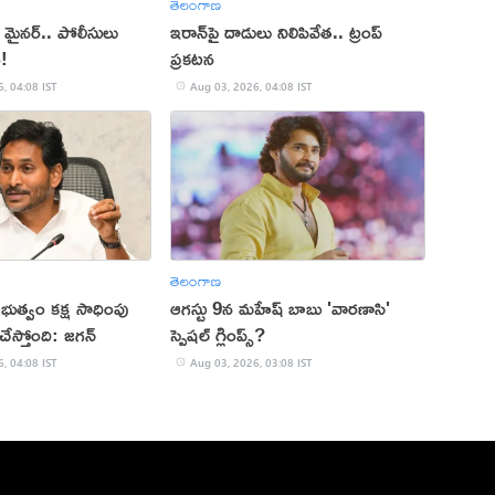
తెలంగాణ
ిన మైనర్.. పోలీసులు
ఇరాన్‌పై దాడులు నిలిపివేత.. ట్రంప్
ం!
ప్రకటన
, 04:08 IST
Aug 03, 2026, 04:08 IST
తెలంగాణ
రభుత్వం కక్ష సాధింపు
ఆగస్టు 9న మహేష్ బాబు 'వారణాసి'
ేస్తోంది: జగన్
స్పెషల్ గ్లింప్స్?
, 04:08 IST
Aug 03, 2026, 03:08 IST