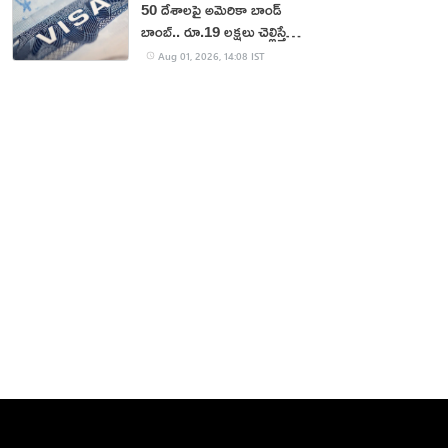
50 దేశాలపై అమెరికా బాండ్
బాంబ్.. రూ.19 లక్షలు చెల్లిస్తేనే
వీసా!
Aug 01, 2026, 14:08 IST