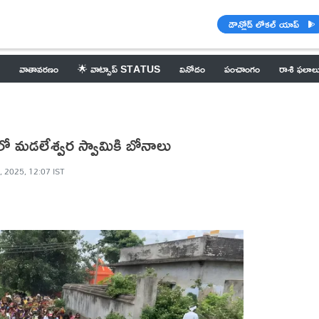
డౌన్లోడ్ లోకల్ యాప్
వాతావరణం
🌟 వాట్సాప్ STATUS
వినోదం
పంచాంగం
రాశి ఫలాల
ో మడలేశ్వర స్వామికి బోనాలు
, 2025, 12:07 IST