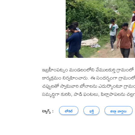
ఇబ్రహీంపట్నం మండలంలోని వేములకుర్తి గ్రామంలో
కార్యక్రమం నిర్వహించారు. ఈ సందర్భంగా గ్రామంలో
చప్పులతో స్వామివారి బోనాలను ఎదుర్కొంటూ గ్రామంల
సమృద్ధిగా కురిసి, పాడి ఫంటలు, పిల్లాపాపలను చల్లగా
ట్యాగ్స్ :
లోకల్
భక్తి
జిల్లా వార్తలు