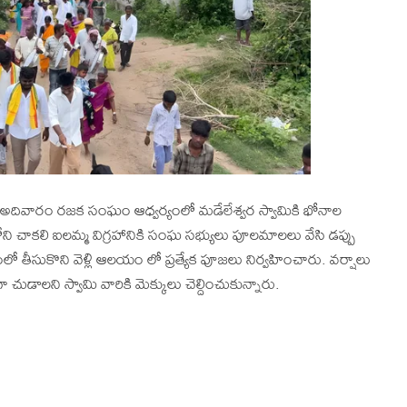
 అదివారం రజక సంఘం ఆధ్వర్యంలో మడేలేశ్వర స్వామికి భోనాల
ని చాకలి ఐలమ్మ విగ్రహానికి సంఘ సభ్యులు పూలమాలలు వేసి డప్పు
ో తీసుకొని వెళ్లి ఆలయం లో ప్రత్యేక పూజలు నిర్వహించారు. వర్షాలు
 చుడాలని స్వామి వారికి మెక్కులు చెల్దించుకున్నారు.