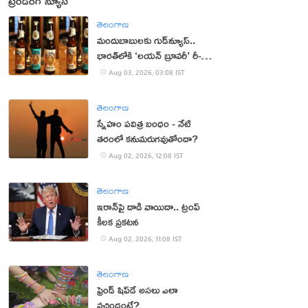
ట్రెండింగ్ న్యూస్
తెలంగాణ
మందుబాబులకు గుడ్‌న్యూస్..
భారత్‌లోకి ‘లయన్ బ్రూవరీ’ రీ-
ఎంట్రీ
Aug 03, 2026, 03:08 IST
తెలంగాణ
స్నేహం పవిత్ర బంధం - నేటి
తరంలో కనుమరుగవుతోందా?
Aug 02, 2026, 12:08 IST
తెలంగాణ
ఇరాన్‌పై దాడి వాయిదా.. ట్రంప్
కీలక ప్రకటన
Aug 02, 2026, 11:08 IST
తెలంగాణ
ఫ్రెండ్ షిప్‌డే అసలు ఎలా
వచ్చిందంటే?