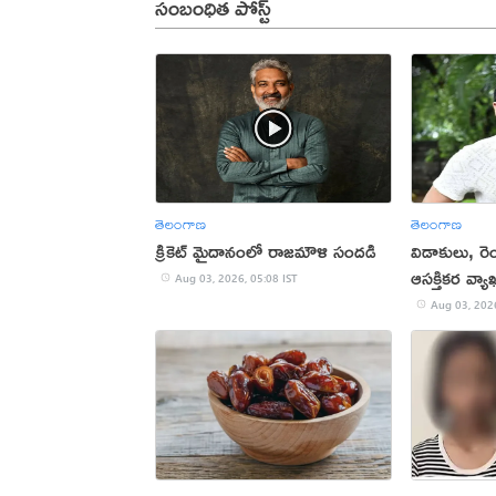
సంబంధిత పోస్ట్
తెలంగాణ
తెలంగాణ
క్రికెట్ మైదానంలో రాజమౌళి సందడి
విడాకులు, రెం
ఆసక్తికర వ్యా
Aug 03, 2026, 05:08 IST
Aug 03, 2026