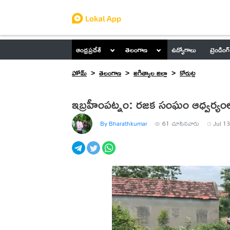
ఆంధ్రప్రదేశ్
తెలంగాణ
ఉద్యోగాలు
ట్రెండింగ్
హోమ్
తెలంగాణ
జగిత్యాల జిల్లా
కోరుట్ల
ఇబ్రహీంపట్నం: రజక సంఘం ఆధ్వర్యంల
By Bharathkumar
61
చూసినవారు
Jul 13