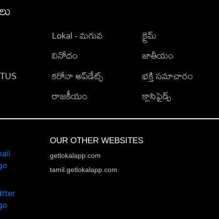
ీలు
Lokal - మగువ
క్రైమ్
వినోదం
జాతీయం
TATUS
కరోనా అప్‌డేట్స్
భక్తి సమాచారం
రాజకీయం
క్లాసిఫైడ్స్
OUR OTHER WEBSITES
getlokalapp.com
tamil.getlokalapp.com