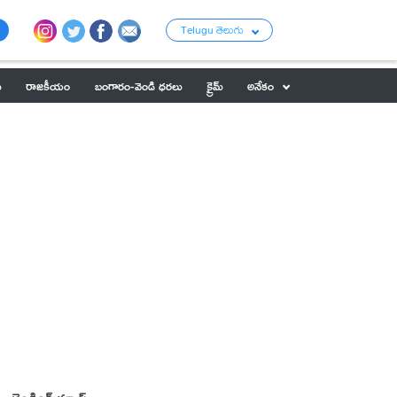
Telugu తెలుగు
ు
రాజకీయం
బంగారం-వెండి ధరలు
క్రైమ్
అనేకం