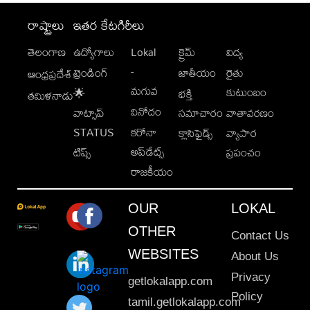
రాష్ట్రాలు
ఇతర కేటగిరీలు
తెలంగాణ
ఉద్యోగాలు
Lokal
క్రైమ్
విద్య
-
ట్రెండింగ్
జాతీయం
రైతు
ఆంధ్రప్రదేశ్
మగువ
కుటుంబం
🌟
భక్తి
తమిళనాడు
వినోదం
వాట్సాప్
సమాచారం
వాతావరణం
STATUS
కరోనా
క్లాసిఫైడ్స్
వ్యాపార
అప్‌డేట్స్
టిప్స్
ప్రపంచం
రాజకీయం
OUR
LOKAL
OTHER
Contact Us
WEBSITES
About Us
Privacy
getlokalapp.com
Policy
tamil.getlokalapp.com