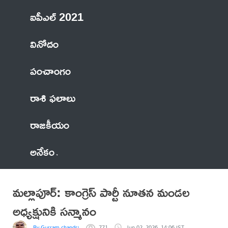
ఐపీఎల్ 2021
వినోదం
పంచాంగం
రాశి ఫలాలు
రాజకీయం
అనేకం
మల్లాపూర్: కాంగ్రెస్ పార్టీ నూతన మండల
అధ్యక్షునికి సన్మానం
By Gurram chandrashekar
771
Jun 02, 2026, 14:06 IST