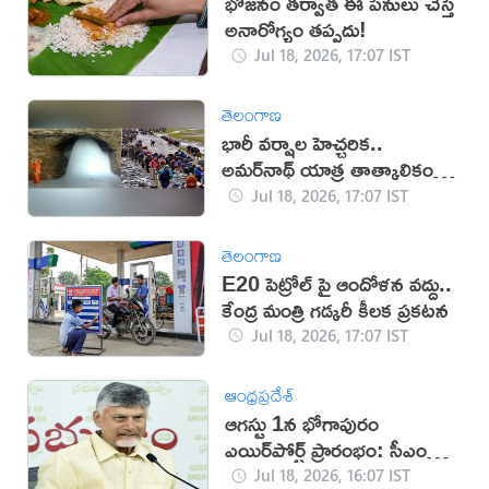
భోజనం తర్వాత ఈ పనులు చేస్తే
అనారోగ్యం తప్పదు!
Jul 18, 2026, 17:07 IST
తెలంగాణ
భారీ వర్షాల హెచ్చరిక..
అమర్‌నాథ్ యాత్ర తాత్కాలికంగా
నిలిపివేత!
Jul 18, 2026, 17:07 IST
తెలంగాణ
E20 పెట్రోల్ పై ఆందోళన వద్దు..
కేంద్ర మంత్రి గడ్కరీ కీలక ప్రకటన
Jul 18, 2026, 17:07 IST
ఆంధ్రప్రదేశ్
ఆగస్టు 1న భోగాపురం
ఎయిర్‌పోర్ట్ ప్రారంభం: సీఎం
చంద్రబాబు
Jul 18, 2026, 16:07 IST