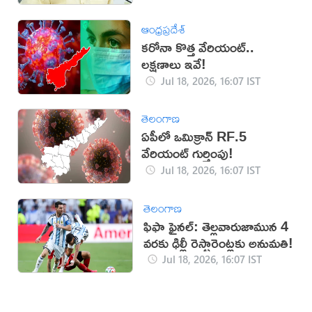
ఆంధ్రప్రదేశ్
కరోనా కొత్త వేరియంట్..
లక్షణాలు ఇవే!
Jul 18, 2026, 16:07 IST
తెలంగాణ
ఏపీలో ఒమిక్రాన్ RF.5
వేరియంట్ గుర్తింపు!
Jul 18, 2026, 16:07 IST
తెలంగాణ
ఫిఫా ఫైనల్: తెల్లవారుజామున 4
వరకు ఢిల్లీ రెస్టారెంట్లకు అనుమతి!
Jul 18, 2026, 16:07 IST