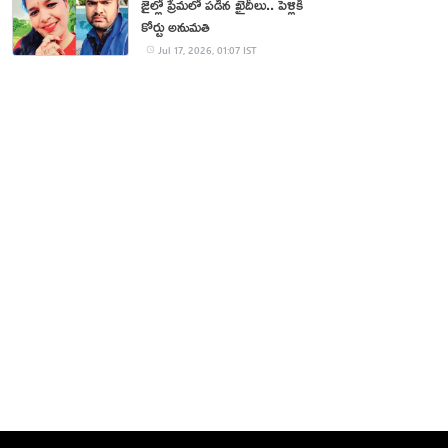
జైల్లో ప్రేమలో పడిన ఖైదీలు.. పెళ్లికి
కోర్టు అనుమతి
Jul 17, 2026, 01:07 IST