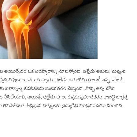
 ఆయుర్వేదం ఒక పరిష్కారాన్ని సూచిస్తోంది. జిల్లేడు ఆకులు, నువ్వుల
నిపుణులు చెబుతున్నారు. జిల్లేడు ఆకుల్లోని యాంటీ ఇన్ఫ్లమేటరీ
ళ్లకు బలాన్నిచ్చి కదలికలను సులభతరం చేస్తుంది. నొప్పి ఉన్న చోట
తీసివేయాలి. అయితే, జిల్లేడు పాలు కళ్ళకు ప్రమాదకరం కాబట్టి జాగ్రత్త
 తీసుకోవాలి. తీవ్రమైన నొప్పులకు వైద్యుడిని సంప్రదించడం మంచిది.