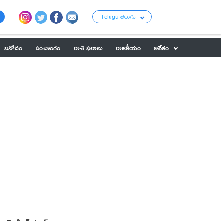
Telugu తెలుగు
వినోదం
పంచాంగం
రాశి ఫలాలు
రాజకీయం
అనేకం