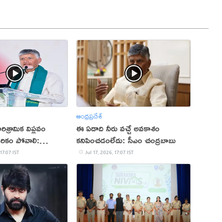
ఆంధ్రప్రదేశ్
ిశ్రామిక విప్లవం
ఈ ఏడాది నీరు వచ్చే అవకాశం
దరికం పోవాలి:
కనిపించడంలేదు: సీఎం చంద్రబాబు
 17:07 IST
Jul 17, 2026, 17:07 IST