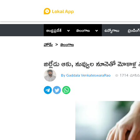
ఆంధ్రప్రదేశ్
తెలంగాణ
ఉద్యోగాలు
ట్రెండింగ్
హోమ్
తెలంగాణ
జిల్లేడు ఆకు, నువ్వుల నూనెతో మోకాళ్
By Gaddala VenkateswaraRao
1714
చూసిన