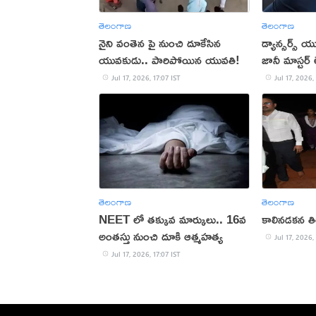
తెలంగాణ
తెలంగాణ
నైని వంతెన పై నుంచి దూకేసిన
డ్యాన్సర్స్
యువకుడు.. పారిపోయిన యువతి!
జానీ మాస్టర్
Jul 17, 2026, 17:07 IST
Jul 17, 2026,
తెలంగాణ
తెలంగాణ
NEET లో తక్కువ మార్కులు.. 16వ
కాలినడకన తి
అంతస్తు నుంచి దూకి ఆత్మహత్య
Jul 17, 2026,
Jul 17, 2026, 17:07 IST