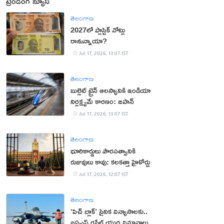
ట్రెండింగ్ న్యూస్
తెలంగాణ
2027లో ప్లాస్టిక్ నోట్లు
రానున్నాయా?
Jul 17, 2026, 13:07 IST
తెలంగాణ
బుల్లెట్ ట్రైన్ ఆలస్యానికి ఇండియా
నిర్లక్ష్యమే కారణం: జపాన్
Jul 17, 2026, 13:07 IST
తెలంగాణ
భూరికార్డులు పౌరసత్వానికి
రుజువులు కావు: కలకత్తా హైకోర్టు
Jul 17, 2026, 12:07 IST
తెలంగాణ
‘పిచ్ బ్లాక్’ సైనిక విన్యాసాల‌కు..
ఐఏఎఫ్ ర‌ఫేల్ యుద్ధ విమానాలు