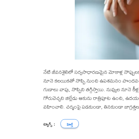
నేటి జీవనశైలిలో సర్వసాధారణమైన మోకాళ్ల నొప్పులకు
నూనె కలయికతో నొప్పి నుంచి ఉపశమనం పొందవచ్చని 
గుణాలు వాపు, నొప్పిని తగ్గిస్తాయి. నువ్వుల నూనె కీ
గోరువెచ్చని జిల్లేడు ఆకును రాత్రిపూట ఉంచి, ఉదయం 
వహించాలి. చర్మంపై పడకుండా, తినకుండా జాగ్రత్తలు
ట్యాగ్స్ :
హెల్త్