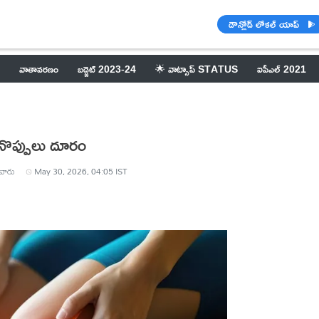
డౌన్లోడ్ లోకల్ యాప్
వాతావరణం
బడ్జెట్ 2023-24
🌟 వాట్సాప్ STATUS
ఐపీఎల్ 2021
ల నొప్పులు దూరం
వారు
May 30, 2026, 04:05 IST