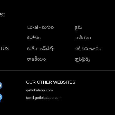
ీలు
Lokal - మగువ
క్రైమ్
వినోదం
జాతీయం
TATUS
కరోనా అప్‌డేట్స్
భక్తి సమాచారం
రాజకీయం
క్లాసిఫైడ్స్
OUR OTHER WEBSITES
getlokalapp.com
tamil.getlokalapp.com