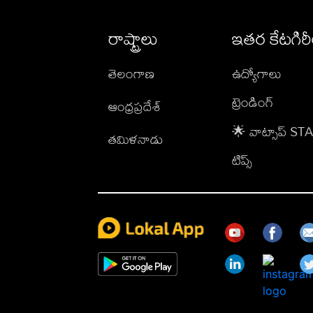
రాష్ట్రాలు
ఇతర కేటగిర
తెలంగాణ
ఉద్యోగాలు
ట్రెండింగ్
ఆంధ్రప్రదేశ్
🌟 వాట్సాప్ S
తమిళనాడు
టిప్స్