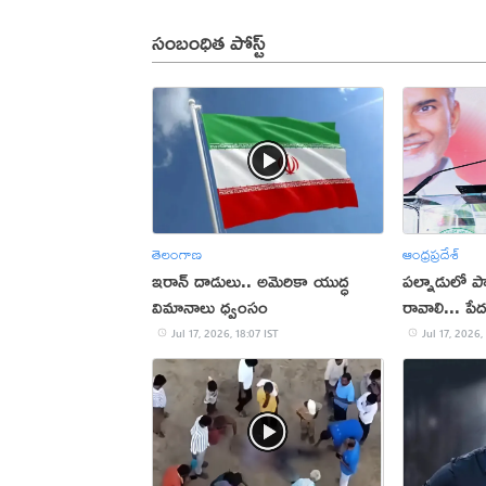
సంబంధిత పోస్ట్
తెలంగాణ
ఆంధ్రప్రదేశ్
ఇరాన్‌ దాడులు.. అమెరికా యుద్ధ
పల్నాడులో పార
విమానాలు ధ్వంసం
రావాలి... పే
చంద్రబాబు
Jul 17, 2026, 18:07 IST
Jul 17, 2026,