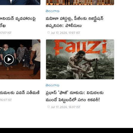
తెలంగాణ
 యూనియన్ వ్యవహారంపై
మహిళా హాస్టళ్లు, పీజీలకు రిజిస్ట్రేషన్
 లేఖ
తప్పనిసరి: పోలీసులు
 17:07 IST
Jul 17, 2026, 17:07 IST
తెలంగాణ
రుమలకు పవన్‌ సతీమణి
ప్రభాస్ 'ఫౌజీ' దూకుడు: విడుదలకు
ముందే పెట్టుబడిలో సగం రికవరీ!
 16:07 IST
Jul 17, 2026, 16:07 IST