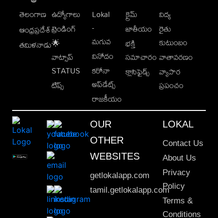
తెలంగాణ
ఉద్యోగాలు
Lokal
క్రైమ్
విద్య
-
ట్రెండింగ్
జాతీయం
రైతు
ఆంధ్రప్రదేశ్
మగువ
కుటుంబం
🌟
భక్తి
తమిళనాడు
వినోదం
వాట్సాప్
సమాచారం
వాతావరణం
STATUS
కరోనా
క్లాసిఫైడ్స్
వ్యాపార
అప్‌డేట్స్
టిప్స్
ప్రపంచం
రాజకీయం
OUR
LOKAL
OTHER
Contact Us
WEBSITES
About Us
Privacy
getlokalapp.com
Policy
tamil.getlokalapp.com
Terms &
Conditions