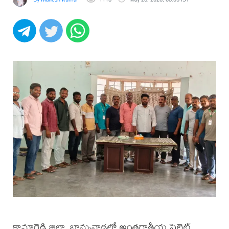
కామారెడ్డి జిల్లా, బాన్సువాడలో అంతర్జాతీయ పైలెట్