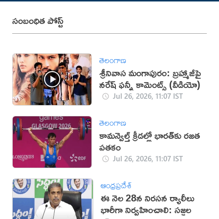
సంబంధిత పోస్ట్
తెలంగాణ
శ్రీనివాస మంగాపురం: బ్రహ్మాజీపై
నరేష్ ఫన్నీ కామెంట్స్ (వీడియో)
Jul 26, 2026, 11:07 IST
తెలంగాణ
కామన్వెల్త్ క్రీడల్లో భారత్‌కు రజత
పతకం
Jul 26, 2026, 11:07 IST
ఆంధ్రప్రదేశ్
ఈ నెల 28న నిరసన ర్యాలీలు
భారీగా నిర్వహించాలి: సజ్జల