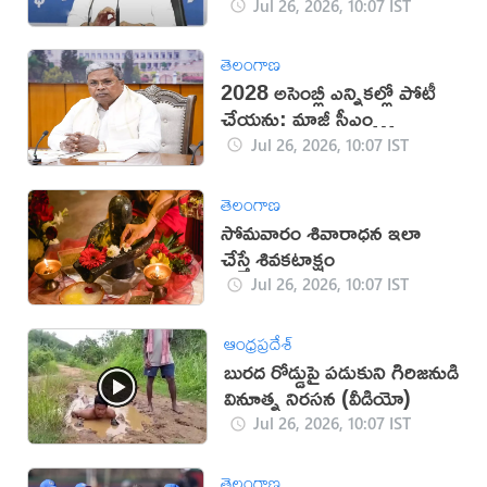
Jul 26, 2026, 10:07 IST
తెలంగాణ
2028 అసెంబ్లీ ఎన్నికల్లో పోటీ
చేయను: మాజీ సీఎం
సిద్ధరామయ్య
Jul 26, 2026, 10:07 IST
తెలంగాణ
సోమవారం శివారాధన ఇలా
చేస్తే శివకటాక్షం
Jul 26, 2026, 10:07 IST
ఆంధ్రప్రదేశ్
బురద రోడ్డుపై పడుకుని గిరిజనుడి
వినూత్న నిరసన (వీడియో)
Jul 26, 2026, 10:07 IST
తెలంగాణ