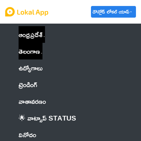
డౌన్లోడ్ లోకల్ యాప్
ఆంధ్రప్రదేశ్
తెలంగాణ
ఉద్యోగాలు
ట్రెండింగ్
వాతావరణం
🌟 వాట్సాప్ STATUS
వినోదం