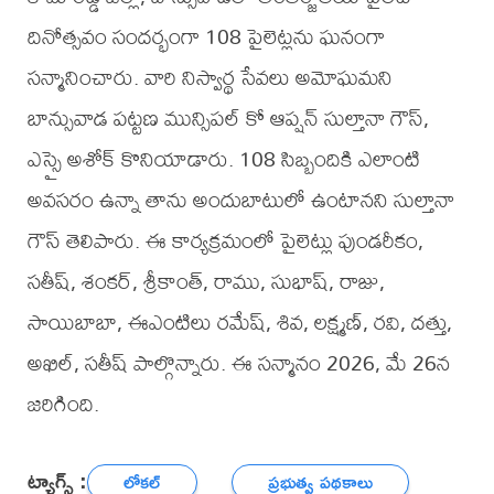
దినోత్సవం సందర్భంగా 108 పైలెట్లను ఘనంగా
సన్మానించారు. వారి నిస్వార్థ సేవలు అమోఘమని
బాన్సువాడ పట్టణ మున్సిపల్ కో ఆప్షన్ సుల్తానా గౌస్,
ఎస్సై అశోక్ కొనియాడారు. 108 సిబ్బందికి ఎలాంటి
అవసరం ఉన్నా తాను అందుబాటులో ఉంటానని సుల్తానా
గౌస్ తెలిపారు. ఈ కార్యక్రమంలో పైలెట్లు పుండరీకం,
సతీష్, శంకర్, శ్రీకాంత్, రాము, సుభాష్, రాజు,
సాయిబాబా, ఈఎంటిలు రమేష్, శివ, లక్ష్మణ్, రవి, దత్తు,
అఖిల్, సతీష్ పాల్గొన్నారు. ఈ సన్మానం 2026, మే 26న
జరిగింది.
ట్యాగ్స్ :
లోకల్
ప్రభుత్వ పథకాలు