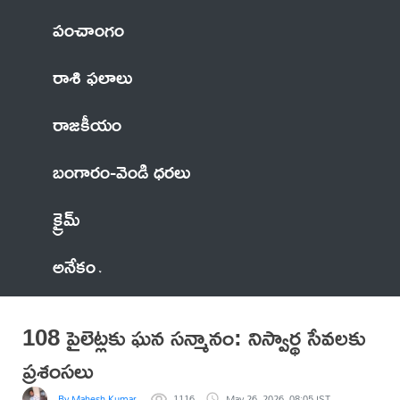
పంచాంగం
రాశి ఫలాలు
రాజకీయం
బంగారం-వెండి ధరలు
క్రైమ్
అనేకం
108 పైలెట్లకు ఘన సన్మానం: నిస్వార్థ సేవలకు
ప్రశంసలు
By Mahesh Kumar Edla
1116
May 26, 2026, 08:05 IST