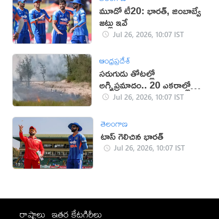
మూడో టీ20: భారత్, జింబాబ్వే
జట్లు ఇవే
Jul 26, 2026, 10:07 IST
ఆంధ్రప్రదేశ్
సరుగుడు తోటల్లో
అగ్నిప్రమాదం.. 20 ఎకరాల్లో
మంటలు
Jul 26, 2026, 10:07 IST
తెలంగాణ
టాస్ గెలిచిన భారత్
Jul 26, 2026, 10:07 IST
రాష్ట్రాలు
ఇతర కేటగిరీలు