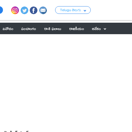
Telugu తెలుగు
వినోదం
పంచాంగం
రాశి ఫలాలు
రాజకీయం
అనేకం