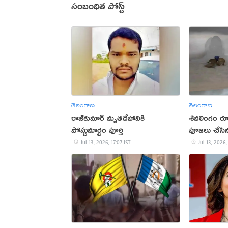
సంబంధిత పోస్ట్
తెలంగాణ
తెలంగాణ
రాజ్‌కుమార్‌ మృతదేహానికి
శివలింగం ర
పోస్టుమార్టం పూర్తి
పూజలు చేసిన
Jul 13, 2026, 17:07 IST
Jul 13, 2026,