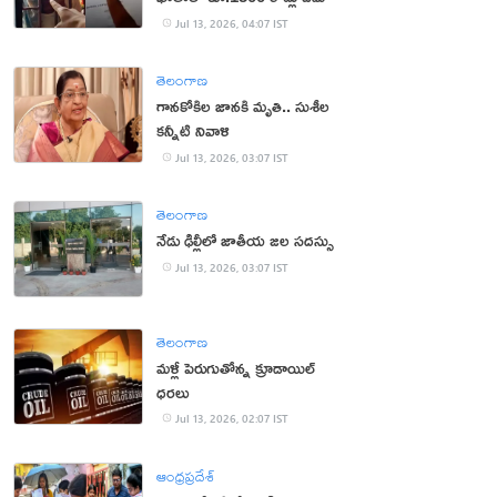
Jul 13, 2026, 04:07 IST
తెలంగాణ
గానకోకిల జానకి మృతి.. సుశీల
కన్నీటి నివాళి
Jul 13, 2026, 03:07 IST
తెలంగాణ
నేడు ఢిల్లీలో జాతీయ జల సదస్సు
Jul 13, 2026, 03:07 IST
తెలంగాణ
మళ్లీ పెరుగుతోన్న క్రూడాయిల్
ధరలు
Jul 13, 2026, 02:07 IST
ఆంధ్రప్రదేశ్