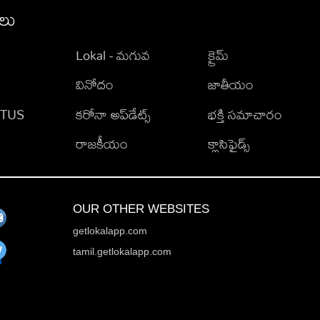
ీలు
Lokal - మగువ
క్రైమ్
వినోదం
జాతీయం
TATUS
కరోనా అప్‌డేట్స్
భక్తి సమాచారం
రాజకీయం
క్లాసిఫైడ్స్
OUR OTHER WEBSITES
getlokalapp.com
tamil.getlokalapp.com