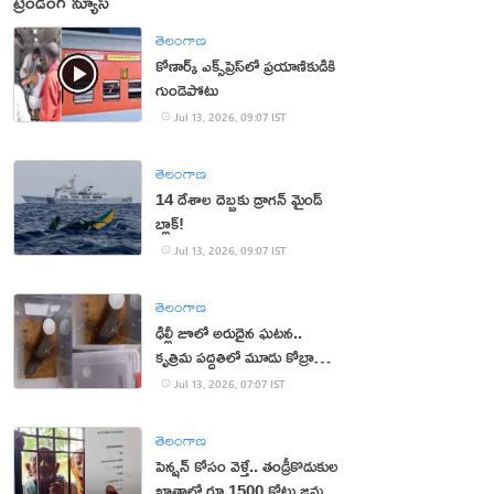
ట్రెండింగ్ న్యూస్
తెలంగాణ
కోణార్క్ ఎక్స్‌ప్రెస్‌లో ప్రయాణికుడికి
గుండెపోటు
Jul 13, 2026, 09:07 IST
తెలంగాణ
14 దేశాల దెబ్బకు డ్రాగన్ మైండ్
బ్లాక్!
Jul 13, 2026, 09:07 IST
తెలంగాణ
ఢిల్లీ జూలో అరుదైన ఘటన..
కృత్రిమ పద్ధతిలో మూడు కోబ్రా
పిల్లల జననం
Jul 13, 2026, 07:07 IST
తెలంగాణ
పెన్షన్‌ కోసం వెళ్తే.. తండ్రీకొడుకుల
ఖాతాలో రూ.1500 కోట్లు జమ