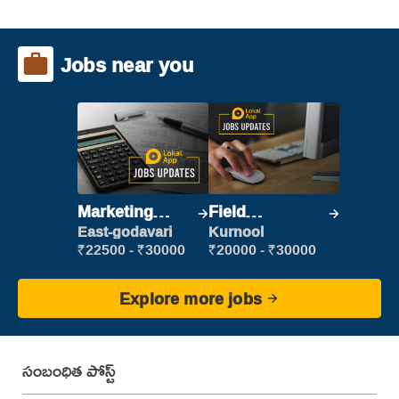
Jobs near you
Marketing
Field
Executive
Marketing
East-godavari
Kurnool
Executive
₹22500 - ₹30000
₹20000 - ₹30000
Explore more jobs
సంబంధిత పోస్ట్