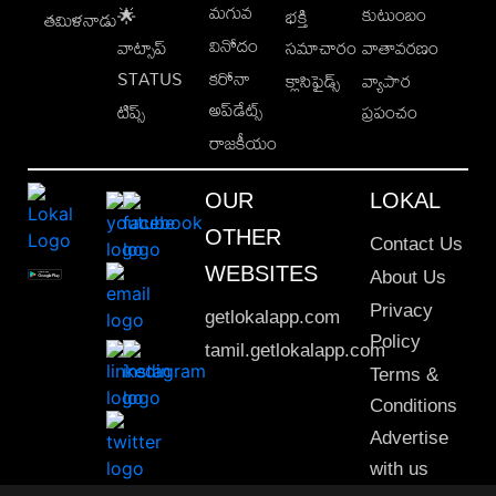
మగువ
కుటుంబం
🌟
భక్తి
తమిళనాడు
వినోదం
వాట్సాప్
సమాచారం
వాతావరణం
STATUS
కరోనా
క్లాసిఫైడ్స్
వ్యాపార
అప్‌డేట్స్
టిప్స్
ప్రపంచం
రాజకీయం
OUR
LOKAL
OTHER
Contact Us
WEBSITES
About Us
Privacy
getlokalapp.com
Policy
tamil.getlokalapp.com
Terms &
Conditions
Advertise
with us