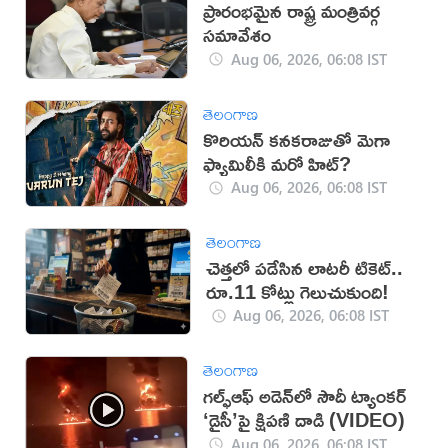
ప్రారంభమైన రాష్ట్ర మంత్రివర్గ
సమావేశం
Aug 06, 2026, 06:08 IST
తెలంగాణ
కొరియన్ కనకరాజుతో మెగా
ఫ్యామిలీకి మరో హిట్?
Aug 06, 2026, 06:08 IST
తెలంగాణ
చెత్తలో పడేసిన లాటరీ టికెట్..
రూ.11 కోట్లు గెలుచుకుంది!
Aug 06, 2026, 06:08 IST
తెలంగాణ
గల్ఫ్‌ఆఫ్‌ అడెన్‌లో సౌదీ ట్యాంకర్‌
‘డైసీ’పై క్షిపణి దాడి (VIDEO)
Aug 06, 2026, 06:08 IST