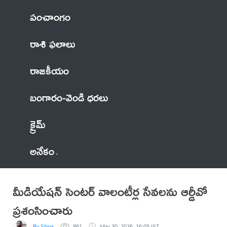
పంచాంగం
రాశి ఫలాలు
రాజకీయం
బంగారం-వెండి ధరలు
క్రైమ్
అనేకం
మీడియేషన్ సెంటర్ వాలంటీర్ల సేవలను ఆర్డీవో
ప్రశంసించారు
By Shiva
861
May 30, 2026, 16:05 IST