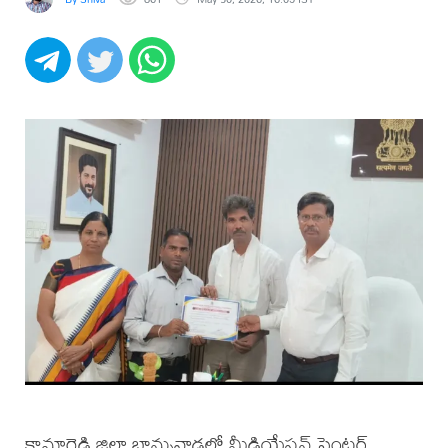
కామారెడ్డి జిల్లా బాన్సువాడలో మీడియేషన్ సెంటర్