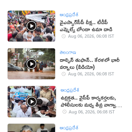
ఆంధ్రప్రదేశ్
వైఎస్సార్‌సీపీ దీక్ష.. టీడీపీ
ఎమ్మెల్యే బోండా ఉమా దాడి
Aug 06, 2026, 06:08 IST
తెలంగాణ
డాల్ఫిన్ తుఫాన్.. కేరళలో భారీ
వర్షాలు (వీడియో)
Aug 06, 2026, 06:08 IST
ఆంధ్రప్రదేశ్
ఉద్రిక్తత.. వైసీపీ కార్యకర్తలకు,
పోలీసులకు మధ్య తీవ్ర వాగ్వాదం
(VIDEO)
Aug 06, 2026, 06:08 IST
ఆంధ్రప్రదేశ్