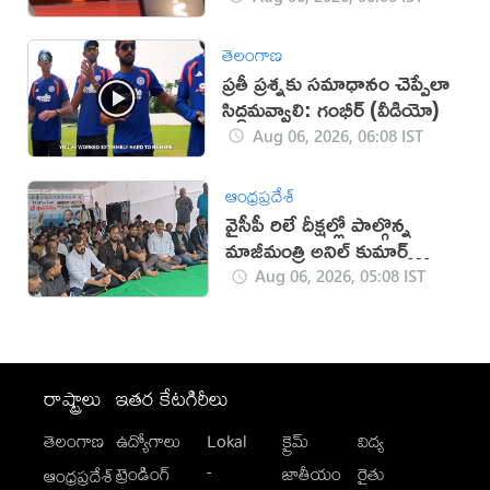
తెలంగాణ
ప్రతీ ప్రశ్నకు సమాధానం చెప్పేలా
సిద్ధమవ్వాలి: గంభీర్ (వీడియో)
Aug 06, 2026, 06:08 IST
ఆంధ్రప్రదేశ్
వైసీపీ రిలే దీక్షల్లో పాల్గొన్న
మాజీమంత్రి అనిల్ కుమార్
యాదవ్
Aug 06, 2026, 05:08 IST
రాష్ట్రాలు
ఇతర కేటగిరీలు
తెలంగాణ
ఉద్యోగాలు
Lokal
క్రైమ్
విద్య
-
ట్రెండింగ్
జాతీయం
రైతు
ఆంధ్రప్రదేశ్