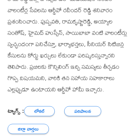
వాలంటీర్ల సేవలను ఆర్డీవో రవీందర్ రెడ్డి శనివారం
ప్రశంసించారు. పుష్పవతి, రామకృష్ణారెడ్డి, అయ్యాల
సంతోష్, హైమద్ హుస్సేన్, సాయిబాబా వంటి వాలంటీర్లు
స్వచ్ఛందంగా పనిచేస్తూ, భార్యాభర్తలు, సీనియర్ సిటిజన్ల
కేసులను కోర్టు ఖర్చులు లేకుండా పరిష్కరిస్తున్నారని
తెలిపారు. ప్రజలకు కౌన్సిలింగ్ ఇచ్చి సమస్యలు తీర్చడం
గొప్ప విషయమని, వారికి తన సహాయ సహకారాలు
ఎల్లప్పుడూ ఉంటాయని ఆర్డీవో హామీ ఇచ్చారు.
ట్యాగ్స్ :
లోకల్
పరిపాలన
జిల్లా వార్తలు