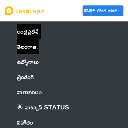
డౌన్లోడ్ లోకల్ యాప్
ఆంధ్రప్రదేశ్
తెలంగాణ
ఉద్యోగాలు
ట్రెండింగ్
వాతావరణం
🌟 వాట్సాప్ STATUS
వినోదం