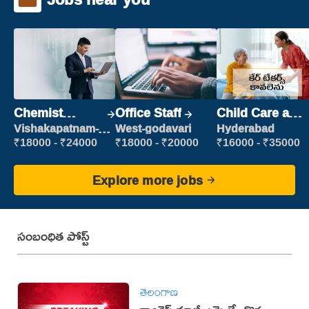
Chemist
Office Staff
Child Care and
Production
Patient care
Vishakapatnam-
West-godavari
Hyderabad
new
Executive
₹18000 - ₹24000
₹18000 - ₹20000
₹16000 - ₹35000
Explore more jobs
సంబంధిత పోస్ట్
తెలంగాణ