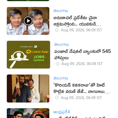
తెలంగాణ
అరుణాచల్‌ ప్రదేశ్‌ను చైనా
ఆక్రమిస్తోంది.. యువకుడి
వీడియో వైరల్
Aug 09, 2026, 06:08 IST
తెలంగాణ
పంజాబ్ నేషనల్ బ్యాంకులో 545
పోస్టులు
Aug 09, 2026, 06:08 IST
తెలంగాణ
'కొరియన్ కనకరాజు'తో హిట్
కొట్టిన వరుణ్ తేజ్.. నాగబాబు
ఎమోషనల్ పోస్ట్
Aug 09, 2026, 06:08 IST
ఆంధ్రప్రదేశ్