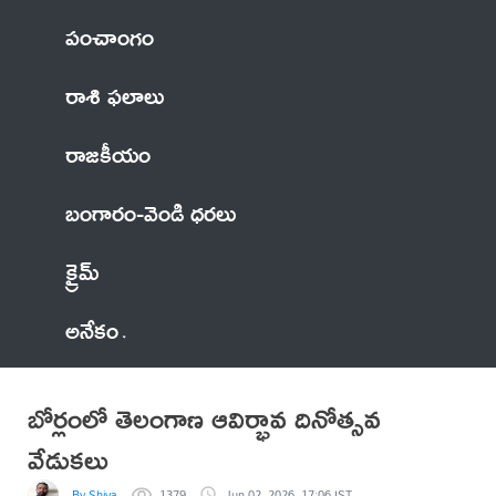
పంచాంగం
రాశి ఫలాలు
రాజకీయం
బంగారం-వెండి ధరలు
క్రైమ్
అనేకం
బోర్లంలో తెలంగాణ ఆవిర్భావ దినోత్సవ
వేడుకలు
By Shiva
1379
Jun 02, 2026, 17:06 IST