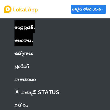
డౌన్లోడ్ లోకల్ యాప్
ఆంధ్రప్రదేశ్
తెలంగాణ
ఉద్యోగాలు
ట్రెండింగ్
వాతావరణం
🌟 వాట్సాప్ STATUS
వినోదం