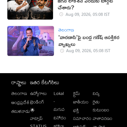
జగన్ లోకేశ్‌నే ఎందుకు టార్గెట్
చేశారు?
Aug 09, 2026, 05:08 IST
తెలంగాణ
'వారణాసి'పై బండ్ల గణేష్ ఆసక్తికర
వ్యాఖ్యలు
Aug 09, 2026, 05:08 IST
రాష్ట్రాలు
ఇతర కేటగిరీలు
తెలంగాణ
ఉద్యోగాలు
Lokal
క్రైమ్
విద్య
-
ట్రెండింగ్
జాతీయం
రైతు
ఆంధ్రప్రదేశ్
మగువ
కుటుంబం
🌟
భక్తి
తమిళనాడు
వినోదం
వాట్సాప్
సమాచారం
వాతావరణం
STATUS
కరోనా
క్లాసిఫైడ్స్
వ్యాపార