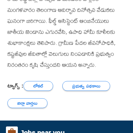
మంగళవారం తెలంగాణ ఆవిర్భావ దినోత్సవ వేడుకలు
ఘనంగా జరిగాయి. ఫీల్డ్ అసిస్టెంట్ ఆంజనేయులు
జాతీయ జెండాను ఎగురవేసి, ఉపాధి హామీ కూలీలకు
శుభాకాంక్షలు తెలిపారు. గ్రామీణ పేదల జీవనోపాధికి,
కష్టజీవుల జీవితాల్లో వెలుగులు నింపడానికి ప్రభుత్వం
నిరంతరం కృషి చేస్తుందని ఆయన అన్నారు.
ట్యాగ్స్ :
లోకల్
ప్రభుత్వ పథకాలు
జిల్లా వార్తలు
Jobs near you