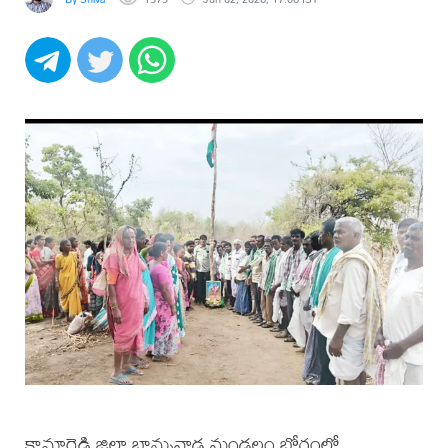
కామారెడ్డి జిల్లా బాన్సువాడ మండలం బోర్లంలో