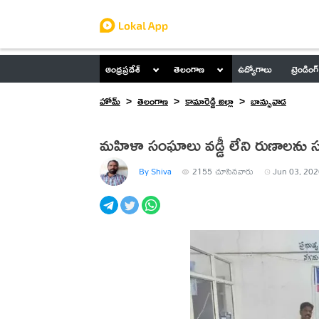
ఆంధ్రప్రదేశ్
తెలంగాణ
ఉద్యోగాలు
ట్రెండింగ్
హోమ్
తెలంగాణ
కామారెడ్డి జిల్లా
బాన్సువాడ
మహిళా సంఘాలు వడ్డీ లేని రుణాలను సద
By Shiva
2155
చూసినవారు
Jun 03, 202