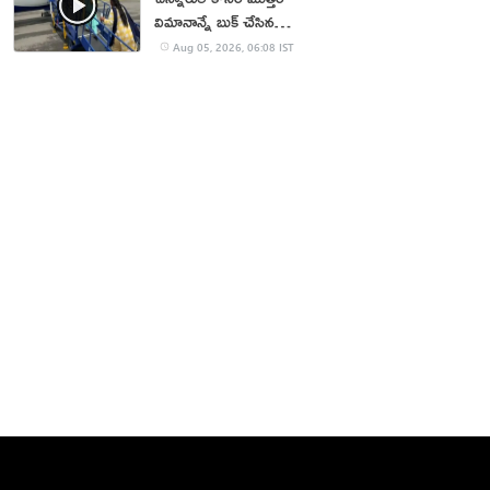
విమానాన్నే బుక్ చేసిన
యూట్యూబర్
Aug 05, 2026, 06:08 IST