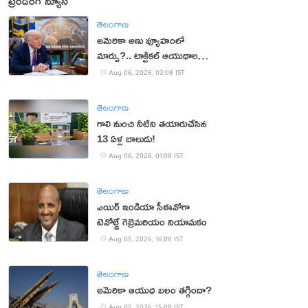
ట్రెండింగ్ న్యూస్
తెలంగాణ
అమెరికా అణు వ్యూహంలో
మార్పు?.. టాక్టికల్ ఆయుధాలకు
ప్రాధాన్యం!
Aug 06, 2026, 02:08 IST
తెలంగాణ
గాలి నుంచి నీటిని తయారుచేసిన
13 ఏళ్ల బాలుడు!
Aug 06, 2026, 01:08 IST
తెలంగాణ
ఎయిర్ ఇండియా సీఈవోగా
టెవోల్డే గెబ్రెమరియం నియామకం
Aug 05, 2026, 16:08 IST
తెలంగాణ
అమెరికా ఆయుధ బలం తగ్గిందా?
Aug 05, 2026, 15:08 IST