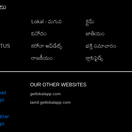
ీలు
Lokal - మగువ
క్రైమ్
వినోదం
జాతీయం
TATUS
కరోనా అప్‌డేట్స్
భక్తి సమాచారం
రాజకీయం
క్లాసిఫైడ్స్
OUR OTHER WEBSITES
getlokalapp.com
tamil.getlokalapp.com