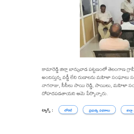
కామారెడ్డి జిల్లా బాన్సువాడ పట్టణంలో తెలంగాణ గ్ర
అందిస్తున్న వడ్డీ లేని రుణాలను మహిళా సంఘాలు
నాగరాజు, సీసీలు సాయి రెడ్డి, సాయిలు, మహిళా స
దోహదపడతాయని ఆమె పేర్కొన్నారు.
ట్యాగ్స్ :
లోకల్
ప్రభుత్వ పథకాలు
జిల్లా