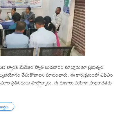
ామీణ బ్యాంక్ మేనేజర్ స్వాతి బుధవారం మాట్లాడుతూ ప్రభుత్వం
 సద్వినియోగం చేసుకోవాలని సూచించారు. ఈ కార్యక్రమంలో ఏపిఎం
ంఘాల ప్రతినిధులు పాల్గొన్నారు. ఈ రుణాలు మహిళా సాధికారతకు
 వార్తలు