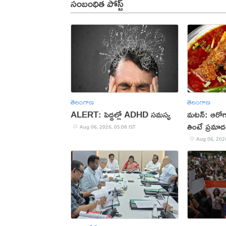
సంబంధిత పోస్ట్
తెలంగాణ
తెలంగాణ
ALERT: పెద్దల్లో ADHD సమస్య
మటన్: ఆరోగ్య
తింటే ప్రమా
Aug 06, 2026, 05:08 IST
Aug 06, 2026