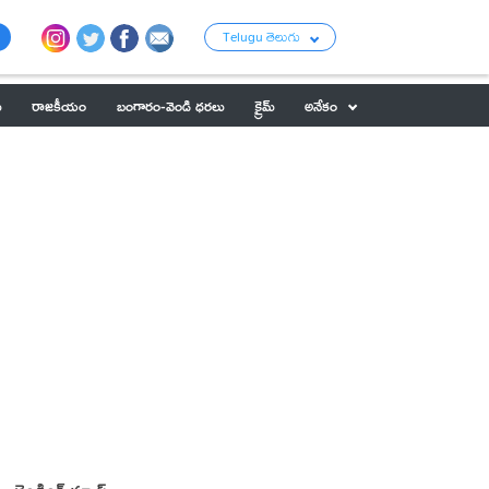
Telugu తెలుగు
ు
రాజకీయం
బంగారం-వెండి ధరలు
క్రైమ్
అనేకం