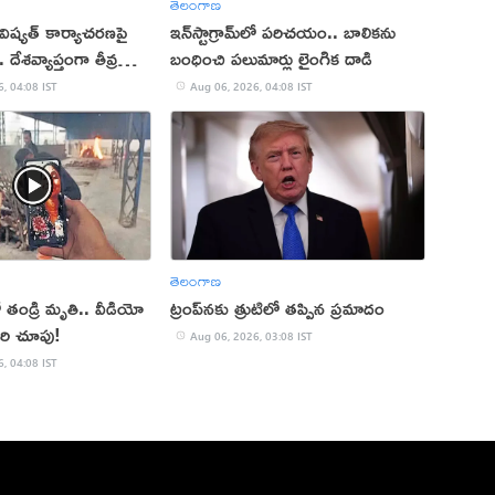
తెలంగాణ
ిష్యత్ కార్యాచరణపై
ఇన్‌స్టాగ్రామ్‌లో పరిచయం.. బాలికను
 దేశవ్యాప్తంగా తీవ్ర
బంధించి పలుమార్లు లైంగిక దాడి
, 04:08 IST
Aug 06, 2026, 04:08 IST
తెలంగాణ
ో తండ్రి మృతి.. వీడియో
ట్రంప్‌నకు త్రుటిలో తప్పిన ప్రమాదం
ారి చూపు!
Aug 06, 2026, 03:08 IST
, 04:08 IST