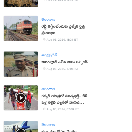
తెలంగాణ
రద్దీ తగ్గించేందుకు ప్రత్యేక రైళ్లు
ప్రారంభం
Aug 05, 2026, 11:08 IST
ఆంధ్రప్రదేశ్
కారంపూడి ఎస్ఐ వాసు స‌స్పెండ్‌
Aug 05, 2026, 10:08 IST
తెలంగాణ
కన్వర్ యాత్రలో మాతృభక్తి.. 60
ఏళ్ల తల్లిని పల్లకిలో మోసిన
కొడుకు, కోడలు!
Aug 05, 2026, 07:08 IST
తెలంగాణ
చిన్నారుల కోసం మొత్తం