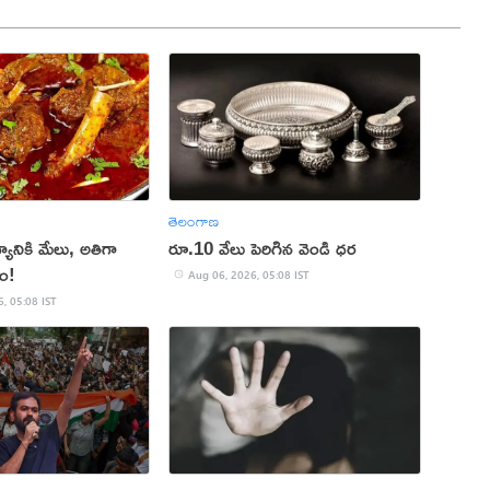
తెలంగాణ
ానికి మేలు, అతిగా
రూ.10 వేలు పెరిగిన వెండి ధర
దం!
Aug 06, 2026, 05:08 IST
, 05:08 IST