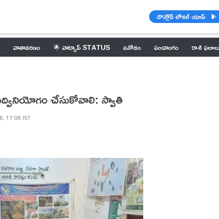
డౌన్లోడ్ లోకల్ యాప్
వాతావరణం
🌟 వాట్సాప్ STATUS
వినోదం
పంచాంగం
రాశి ఫలాల
్వినియోగం చేసుకోవాలి: స్వాతి
6, 17:06 IST