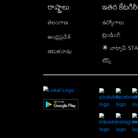
రాష్ట్రాలు
ఇతర కేటగిర
తెలంగాణ
ఉద్యోగాలు
ట్రెండింగ్
ఆంధ్రప్రదేశ్
🌟 వాట్సాప్ S
తమిళనాడు
టిప్స్