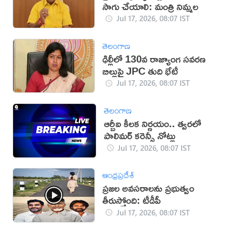
సాగు చేయాలి: మంత్రి నిమ్మల
Jul 17, 2026, 08:07 IST
తెలంగాణ
ఢిల్లీలో 130వ రాజ్యాంగ సవరణ
బిల్లుపై JPC తుది భేటీ
Jul 17, 2026, 08:07 IST
తెలంగాణ
ఆర్బీఐ కీలక నిర్ణయం.. త్వరలో
పాలిమర్ కరెన్సీ నోట్లు
Jul 17, 2026, 08:07 IST
ఆంధ్రప్రదేశ్
ప్రజల అవసరాలను ప్రభుత్వం
తీరుస్తోంది: టీడీపీ
Jul 17, 2026, 08:07 IST