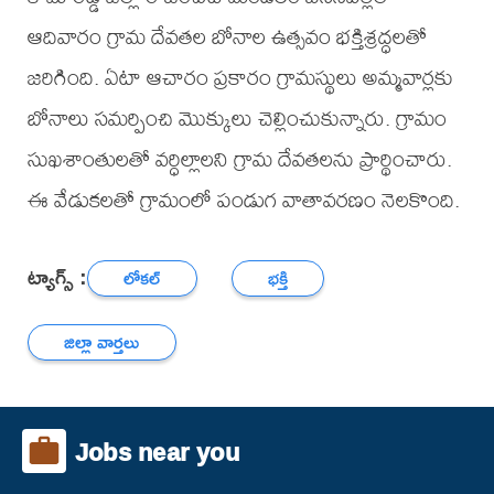
ఆదివారం గ్రామ దేవతల బోనాల ఉత్సవం భక్తిశ్రద్ధలతో
జరిగింది. ఏటా ఆచారం ప్రకారం గ్రామస్థులు అమ్మవార్లకు
బోనాలు సమర్పించి మొక్కులు చెల్లించుకున్నారు. గ్రామం
సుఖశాంతులతో వర్ధిల్లాలని గ్రామ దేవతలను ప్రార్థించారు.
ఈ వేడుకలతో గ్రామంలో పండుగ వాతావరణం నెలకొంది.
ట్యాగ్స్ :
లోకల్
భక్తి
జిల్లా వార్తలు
Jobs near you