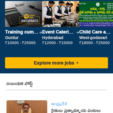
Training cum
Event Catering
Child Care and
Placement
Staff
Patient care
Guntur
Hyderabad
West-godavari
₹10000 - ₹25000
₹12000 - ₹15000
₹18000 - ₹25000
Explore more jobs
సంబంధిత పోస్ట్
ఆంధ్రప్రదేశ్
రైతులు ప్రత్యామ్నాయ పంటలు