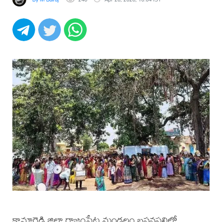
కామారెడ్డి జిల్లా రాజంపేట మండలం బసనపల్లిలో