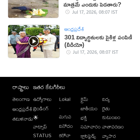
మాత్రమే ఎందుకు పెడతారు?
Jul 17, 2026, 08:07 IST
ఆంధ్రప్రదేశ్
301 విద్యార్థినులకు సైకిళ్ల పంపిణీ
(వీడియో)
Jul 17, 2026, 08:07 IST
రాష్ట్రాలు
ఇతర కేటగిరీలు
తెలంగాణ
ఉద్యోగాలు
Lokal
క్రైమ్
విద్య
-
ట్రెండింగ్
జాతీయం
రైతు
ఆంధ్రప్రదేశ్
మగువ
కుటుంబం
🌟
భక్తి
తమిళనాడు
వినోదం
వాట్సాప్
సమాచారం
వాతావరణం
STATUS
కరోనా
క్లాసిఫైడ్స్
వ్యాపార