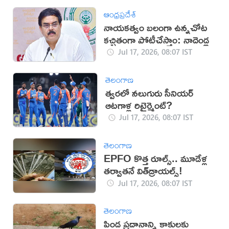
ఆంధ్రప్రదేశ్
నాయకత్వం బలంగా ఉన్నచోట
కచ్చితంగా పోటీచేస్తాం: నాదెండ్ల
Jul 17, 2026, 08:07 IST
తెలంగాణ
త్వరలో నలుగురు సీనియర్
ఆటగాళ్ల రిటైర్మెంట్?
Jul 17, 2026, 08:07 IST
తెలంగాణ
EPFO కొత్త రూల్స్.. మూడేళ్ల
తర్వాతనే విత్‌డ్రాయల్స్!
Jul 17, 2026, 08:07 IST
తెలంగాణ
పిండ ప్రదానాన్ని కాకులకు