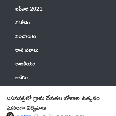
ఐపీఎల్ 2021
వినోదం
పంచాంగం
రాశి ఫలాలు
రాజకీయం
అనేకం
బసనపల్లిలో గ్రామ దేవతల బోనాల ఉత్సవం
ఘనంగా నిర్వహణ
By M Balraj
246
Apr 26, 2026, 10:04 IST