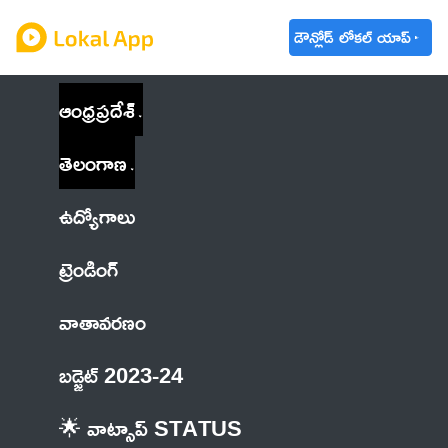
డౌన్లోడ్ లోకల్ యాప్
ఆంధ్రప్రదేశ్
తెలంగాణ
ఉద్యోగాలు
ట్రెండింగ్
వాతావరణం
బడ్జెట్ 2023-24
🌟 వాట్సాప్ STATUS